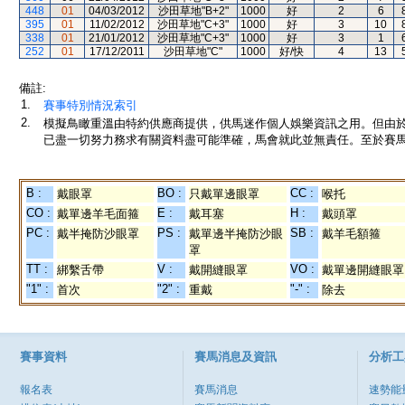
448
01
04/03/2012
沙田草地"B+2"
1000
好
2
6
395
01
11/02/2012
沙田草地"C+3"
1000
好
3
10
338
01
21/01/2012
沙田草地"C+3"
1000
好
3
1
252
01
17/12/2011
沙田草地"C"
1000
好/快
4
13
備註:
1.
賽事特別情況索引
2.
模擬鳥瞰重溫由特約供應商提供，供馬迷作個人娛樂資訊之用。但由
已盡一切努力務求有關資料盡可能準確，馬會就此並無責任。至於賽馬
B :
BO :
CC :
戴眼罩
只戴單邊眼罩
喉托
CO :
E :
H :
戴單邊羊毛面箍
戴耳塞
戴頭罩
PC :
PS :
SB :
戴半掩防沙眼罩
戴單邊半掩防沙眼
戴羊毛額箍
罩
TT :
V :
VO :
綁繫舌帶
戴開縫眼罩
戴單邊開縫眼罩
"1" :
"2" :
"-" :
首次
重戴
除去
賽事資料
賽馬消息及資訊
分析工
報名表
賽馬消息
速勢能