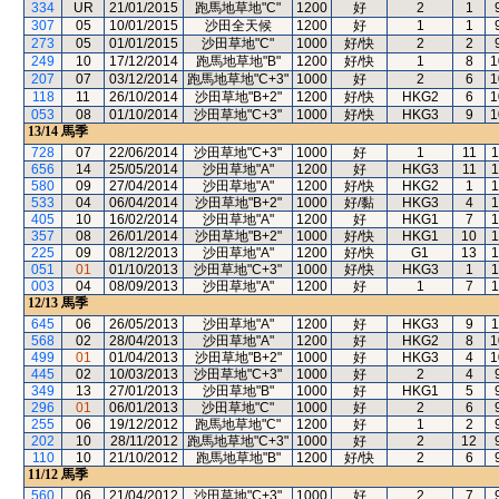
334
UR
21/01/2015
跑馬地草地"C"
1200
好
2
1
307
05
10/01/2015
沙田全天候
1200
好
1
1
273
05
01/01/2015
沙田草地"C"
1000
好/快
2
2
249
10
17/12/2014
跑馬地草地"B"
1200
好/快
1
8
1
207
07
03/12/2014
跑馬地草地"C+3"
1000
好
2
6
1
118
11
26/10/2014
沙田草地"B+2"
1200
好/快
HKG2
6
1
053
08
01/10/2014
沙田草地"C+3"
1000
好/快
HKG3
9
1
13/14
馬季
728
07
22/06/2014
沙田草地"C+3"
1000
好
1
11
1
656
14
25/05/2014
沙田草地"A"
1200
好
HKG3
11
1
580
09
27/04/2014
沙田草地"A"
1200
好/快
HKG2
1
1
533
04
06/04/2014
沙田草地"B+2"
1000
好/黏
HKG3
4
1
405
10
16/02/2014
沙田草地"A"
1200
好
HKG1
7
1
357
08
26/01/2014
沙田草地"B+2"
1000
好/快
HKG1
10
1
225
09
08/12/2013
沙田草地"A"
1200
好/快
G1
13
1
051
01
01/10/2013
沙田草地"C+3"
1000
好/快
HKG3
1
1
003
04
08/09/2013
沙田草地"A"
1200
好
1
7
1
12/13
馬季
645
06
26/05/2013
沙田草地"A"
1200
好
HKG3
9
1
568
02
28/04/2013
沙田草地"A"
1200
好
HKG2
8
1
499
01
01/04/2013
沙田草地"B+2"
1000
好
HKG3
4
1
445
02
10/03/2013
沙田草地"C+3"
1000
好
2
4
349
13
27/01/2013
沙田草地"B"
1000
好
HKG1
5
296
01
06/01/2013
沙田草地"C"
1000
好
2
6
255
06
19/12/2012
跑馬地草地"C"
1200
好
1
2
202
10
28/11/2012
跑馬地草地"C+3"
1000
好
2
12
110
10
21/10/2012
跑馬地草地"B"
1200
好/快
2
6
11/12
馬季
560
06
21/04/2012
沙田草地"C+3"
1000
好
2
7