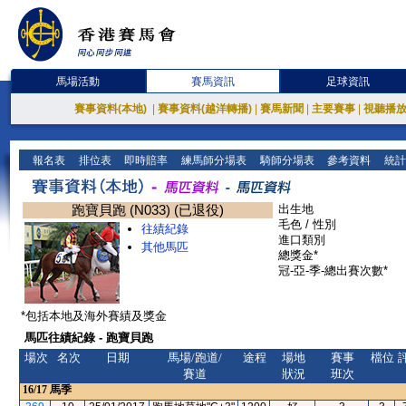
馬場活動
賽馬資訊
足球資訊
賽事資料(本地)
|
賽事資料(越洋轉播)
|
賽馬新聞
|
主要賽事
|
視聽播
報名表
排位表
即時賠率
練馬師分場表
騎師分場表
參考資料
統計
跑寶貝跑 (N033) (已退役)
出生地
毛色 / 性別
往績紀錄
進口類別
其他馬匹
總獎金*
冠-亞-季-總出賽次數*
*包括本地及海外賽績及獎金
馬匹往績紀錄 - 跑寶貝跑
場次
名次
日期
馬場/跑道/
途程
場地
賽事
檔位
賽道
狀況
班次
16/17
馬季