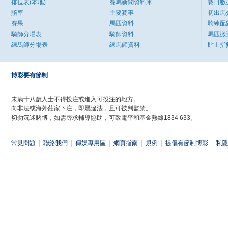
排位表(本地)
賽馬新聞資料庫
賽日數
賠率
主要賽事
初出馬
賽果
馬匹資料
騎練配
騎師分場表
騎師資料
馬匹搬
練馬師分場表
練馬師資料
貼士指
博彩要有節制
未滿十八歲人士不得投注或進入可投注的地方。
向非法或海外莊家下注，即屬違法，且可被判監禁。
切勿沉迷賭博，如需尋求輔導協助，可致電平和基金熱線1834 633。
常見問題
|
聯絡我們
|
傳媒專用區
|
網頁指南
|
規例
|
提倡有節制博彩
|
私隱