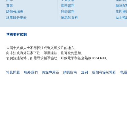
賽果
馬匹資料
騎練配
騎師分場表
騎師資料
馬匹搬
練馬師分場表
練馬師資料
貼士指
博彩要有節制
未滿十八歲人士不得投注或進入可投注的地方。
向非法或海外莊家下注，即屬違法，且可被判監禁。
切勿沉迷賭博，如需尋求輔導協助，可致電平和基金熱線1834 633。
常見問題
|
聯絡我們
|
傳媒專用區
|
網頁指南
|
規例
|
提倡有節制博彩
|
私隱