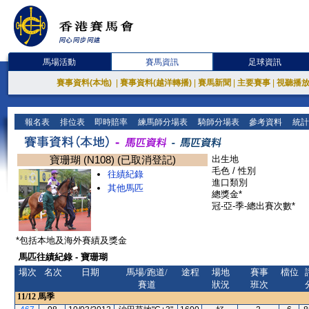
馬場活動
賽馬資訊
足球資訊
賽事資料(本地)
|
賽事資料(越洋轉播)
|
賽馬新聞
|
主要賽事
|
視聽播
報名表
排位表
即時賠率
練馬師分場表
騎師分場表
參考資料
統計
寶珊瑚 (N108) (已取消登記)
出生地
毛色 / 性別
往績紀錄
進口類別
其他馬匹
總獎金*
冠-亞-季-總出賽次數*
*包括本地及海外賽績及獎金
馬匹往績紀錄 - 寶珊瑚
場次
名次
日期
馬場/跑道/
途程
場地
賽事
檔位
賽道
狀況
班次
11/12
馬季