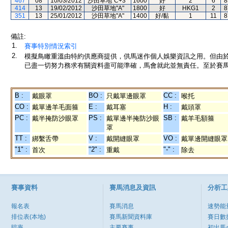
467
08
10/03/2012
沙田草地"C+3"
1600
好
2
6
8
414
13
19/02/2012
沙田草地"A"
1800
好
HKG1
2
8
351
13
25/01/2012
沙田草地"A"
1400
好/黏
1
11
8
備註:
1.
賽事特別情況索引
2.
模擬鳥瞰重溫由特約供應商提供，供馬迷作個人娛樂資訊之用。但由
已盡一切努力務求有關資料盡可能準確，馬會就此並無責任。至於賽馬
B :
BO :
CC :
戴眼罩
只戴單邊眼罩
喉托
CO :
E :
H :
戴單邊羊毛面箍
戴耳塞
戴頭罩
PC :
PS :
SB :
戴半掩防沙眼罩
戴單邊半掩防沙眼
戴羊毛額箍
罩
TT :
V :
VO :
綁繫舌帶
戴開縫眼罩
戴單邊開縫眼罩
"1" :
"2" :
"-" :
首次
重戴
除去
賽事資料
賽馬消息及資訊
分析工
報名表
賽馬消息
速勢能
排位表(本地)
賽馬新聞資料庫
賽日數
賠率
主要賽事
初出馬