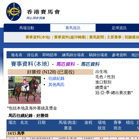
馬場活動
賽馬資訊
足球資訊
賽事資料(本地)
|
賽事資料(越洋轉播)
|
賽馬新聞
|
主要賽事
|
視聽播
報名表
排位表
即時賠率
練馬師分場表
騎師分場表
參考資料
統計
好勝煌 (N128) (已退役)
出生地
毛色 / 性別
往績紀錄
進口類別
其他馬匹
總獎金*
冠-亞-季-總出賽次數*
*包括本地及海外賽績及獎金
馬匹往績紀錄 - 好勝煌
場次
名次
日期
馬場/跑道/
途程
場地
賽事
檔位
賽道
狀況
班次
14/15
馬季