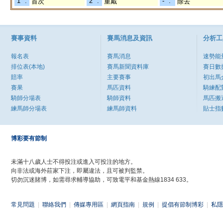
"1" :
"2" :
"-" :
首次
重戴
除去
賽事資料
賽馬消息及資訊
分析工
報名表
賽馬消息
速勢能
排位表(本地)
賽馬新聞資料庫
賽日數
賠率
主要賽事
初出馬
賽果
馬匹資料
騎練配
騎師分場表
騎師資料
馬匹搬
練馬師分場表
練馬師資料
貼士指
博彩要有節制
未滿十八歲人士不得投注或進入可投注的地方。
向非法或海外莊家下注，即屬違法，且可被判監禁。
切勿沉迷賭博，如需尋求輔導協助，可致電平和基金熱線1834 633。
常見問題
|
聯絡我們
|
傳媒專用區
|
網頁指南
|
規例
|
提倡有節制博彩
|
私隱