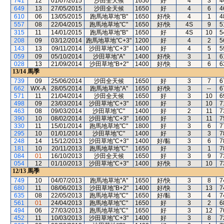
741
12
01/07/2015
沙田全天候
1650
好
4
3
4
649
13
27/05/2015
沙田全天候
1650
好
4
6
4
610
06
13/05/2015
跑馬地草地"B"
1650
好/快
4
1
4
557
08
22/04/2015
跑馬地草地"C"
1650
好/快
4S
9
5
315
11
14/01/2015
跑馬地草地"B"
1650
好
4S
10
5
208
09
03/12/2014
跑馬地草地"C+3"
1200
好
4
2
5
143
13
09/11/2014
沙田草地"C+3"
1400
好
4
5
5
059
09
05/10/2014
沙田草地"A"
1400
好/快
3
1
6
028
13
21/09/2014
沙田草地"B+2"
1400
好/快
3
6
6
13/14
馬季
739
09
25/06/2014
沙田全天候
1650
好
3
7
6
662
WX-A
28/05/2014
跑馬地草地"A"
1650
好/快
3
--
6
571
11
21/04/2014
沙田全天候
1650
好
3
10
6
498
09
23/03/2014
沙田草地"C+3"
1600
好
3
10
7
463
08
09/03/2014
沙田草地"C"
1400
好
2
11
7
390
10
08/02/2014
沙田草地"C+3"
1600
好
3
11
7
330
11
15/01/2014
跑馬地草地"C"
1800
好
3
6
7
295
10
01/01/2014
沙田草地"C"
1400
好
3
3
7
248
14
15/12/2013
沙田草地"C+3"
1400
好/黏
3
6
7
181
10
20/11/2013
跑馬地草地"C"
1650
好
3
1
7
084
01
16/10/2013
沙田全天候
1650
好
3
9
7
054
12
01/10/2013
沙田草地"C+3"
1400
好/快
3
10
7
12/13
馬季
749
10
04/07/2013
跑馬地草地"A"
1650
好/快
3
8
7
680
11
08/06/2013
沙田草地"B+2"
1400
好/快
3
13
7
635
08
22/05/2013
跑馬地草地"C"
1650
好/黏
3
4
7
561
01
24/04/2013
跑馬地草地"C"
1650
好
3
2
6
494
06
27/03/2013
跑馬地草地"C"
1650
好
3
12
7
452
11
10/03/2013
沙田草地"C+3"
1400
好
3
8
7