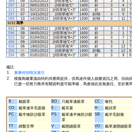
369
09
02/02/2013
沙田草地"C"
1400
好
3
4
7
297
12
06/01/2013
沙田草地"C"
1400
好
3
4
7
213
03
02/12/2012
沙田草地"C+3"
1400
好
3
10
7
157
07
10/11/2012
沙田草地"A"
1400
好/快
3
5
7
089
10
14/10/2012
沙田草地"A+3"
1200
好/快
3
11
7
11/12
馬季
682
08
09/06/2012
沙田草地"C"
1400
好
3
5
7
596
09
06/05/2012
沙田草地"A+3"
1600
好
3
1
7
523
02
01/04/2012
沙田草地"B+2"
1600
好
3
7
7
466
09
10/03/2012
沙田草地"C+3"
1600
好
3
1
7
416
06
19/02/2012
沙田草地"A"
1600
好
3
13
7
350
01
25/01/2012
沙田草地"A"
1400
好/黏
3
12
6
284
05
01/01/2012
沙田草地"A+3"
1200
好
3
9
6
備註:
1.
賽事特別情況索引
2.
模擬鳥瞰重溫由特約供應商提供，供馬迷作個人娛樂資訊之用。但由
已盡一切努力務求有關資料盡可能準確，馬會就此並無責任。至於賽馬
B :
BO :
CC :
戴眼罩
只戴單邊眼罩
喉托
CO :
E :
H :
戴單邊羊毛面箍
戴耳塞
戴頭罩
PC :
PS :
SB :
戴半掩防沙眼罩
戴單邊半掩防沙眼
戴羊毛額箍
罩
TT :
V :
VO :
綁繫舌帶
戴開縫眼罩
戴單邊開縫眼罩