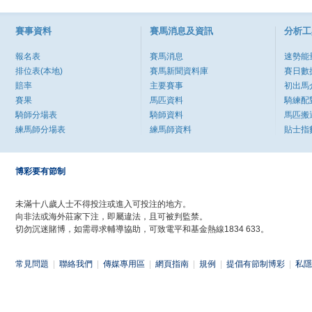
賽事資料
賽馬消息及資訊
分析工
報名表
賽馬消息
速勢能
排位表(本地)
賽馬新聞資料庫
賽日數
賠率
主要賽事
初出馬
賽果
馬匹資料
騎練配
騎師分場表
騎師資料
馬匹搬
練馬師分場表
練馬師資料
貼士指
博彩要有節制
未滿十八歲人士不得投注或進入可投注的地方。
向非法或海外莊家下注，即屬違法，且可被判監禁。
切勿沉迷賭博，如需尋求輔導協助，可致電平和基金熱線1834 633。
常見問題
|
聯絡我們
|
傳媒專用區
|
網頁指南
|
規例
|
提倡有節制博彩
|
私隱