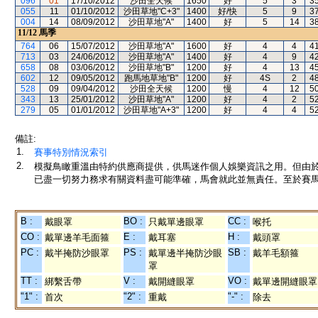
096
01
17/10/2012
沙田全天候
1650
好
5
3
3
055
11
01/10/2012
沙田草地"C+3"
1400
好/快
5
9
3
004
14
08/09/2012
沙田草地"A"
1400
好
5
14
3
11/12
馬季
764
06
15/07/2012
沙田草地"A"
1600
好
4
4
4
713
03
24/06/2012
沙田草地"A"
1400
好
4
9
4
658
08
03/06/2012
沙田草地"B"
1200
好
4
13
4
602
12
09/05/2012
跑馬地草地"B"
1200
好
4S
2
4
528
09
09/04/2012
沙田全天候
1200
慢
4
12
5
343
13
25/01/2012
沙田草地"A"
1200
好
4
2
5
279
05
01/01/2012
沙田草地"A+3"
1200
好
4
4
5
備註:
1.
賽事特別情況索引
2.
模擬鳥瞰重溫由特約供應商提供，供馬迷作個人娛樂資訊之用。但由
已盡一切努力務求有關資料盡可能準確，馬會就此並無責任。至於賽馬
B :
BO :
CC :
戴眼罩
只戴單邊眼罩
喉托
CO :
E :
H :
戴單邊羊毛面箍
戴耳塞
戴頭罩
PC :
PS :
SB :
戴半掩防沙眼罩
戴單邊半掩防沙眼
戴羊毛額箍
罩
TT :
V :
VO :
綁繫舌帶
戴開縫眼罩
戴單邊開縫眼罩
"1" :
"2" :
"-" :
首次
重戴
除去