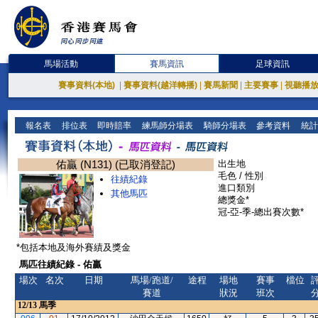
馬場活動
賽馬資訊
足球資訊
賽事資料(本地)
|
賽事資料(越洋轉播)
|
賽馬新聞
|
主要賽事
|
視聽播
報名表
排位表
即時賠率
練馬師分場表
騎師分場表
參考資料
統計
佑贏 (N131) (已取消登記)
出生地
毛色 / 性別
往績紀錄
進口類別
其他馬匹
總獎金*
冠-亞-季-總出賽次數*
*包括本地及海外賽績及獎金
馬匹往績紀錄 - 佑贏
場次
名次
日期
馬場/跑道/
途程
場地
賽事
檔位
賽道
狀況
班次
12/13
馬季