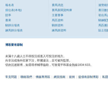
報名表
賽馬消息
速勢能
排位表(本地)
賽馬新聞資料庫
賽日數
賠率
主要賽事
初出馬
賽果
馬匹資料
騎練配
騎師分場表
騎師資料
馬匹搬
練馬師分場表
練馬師資料
貼士指
博彩要有節制
未滿十八歲人士不得投注或進入可投注的地方。
向非法或海外莊家下注，即屬違法，且可被判監禁。
切勿沉迷賭博，如需尋求輔導協助，可致電平和基金熱線1834 633。
常見問題
|
聯絡我們
|
傳媒專用區
|
網頁指南
|
規例
|
提倡有節制博彩
|
私隱