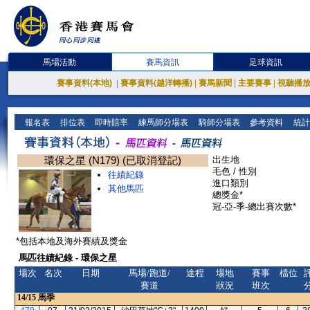
馬場活動
賽馬資訊
足球資訊
賽事資料(本地)
|
賽事資料(越洋轉播)
|
賽馬新聞
|
主要賽事
|
視聽播
報名表
排位表
即時賠率
練馬師分場表
騎師分場表
參考資料
統計
環保之星 (N179) (已取消登記)
出生地
毛色 / 性別
往績紀錄
進口類別
其他馬匹
總獎金*
冠-亞-季-總出賽次數*
*包括本地及海外賽績及獎金
馬匹往績紀錄 - 環保之星
場次
名次
日期
馬場/跑道/
途程
場地
賽事
檔位
賽道
狀況
班次
14/15
馬季