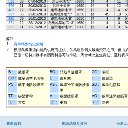
512
08
07/04/2013
沙田草地"C"
1800
好
4
11
4
476
11
20/03/2013
沙田全天候
1650
好
4
12
4
403
12
20/02/2013
跑馬地草地"B"
1650
好
4
4
4
337
05
23/01/2013
跑馬地草地"C"
1650
好
4S
10
5
320
09
16/01/2013
跑馬地草地"B"
1650
好
4
6
5
271
12
28/12/2012
跑馬地草地"C+3"
1650
好
4
3
5
232
11
12/12/2012
跑馬地草地"B"
1200
好
4
3
5
備註:
1.
賽事特別情況索引
2.
模擬鳥瞰重溫由特約供應商提供，供馬迷作個人娛樂資訊之用。但由
已盡一切努力務求有關資料盡可能準確，馬會就此並無責任。至於賽馬
B :
BO :
CC :
戴眼罩
只戴單邊眼罩
喉托
CO :
E :
H :
戴單邊羊毛面箍
戴耳塞
戴頭罩
PC :
PS :
SB :
戴半掩防沙眼罩
戴單邊半掩防沙眼
戴羊毛額箍
罩
TT :
V :
VO :
綁繫舌帶
戴開縫眼罩
戴單邊開縫眼罩
"1" :
"2" :
"-" :
首次
重戴
除去
賽事資料
賽馬消息及資訊
分析工