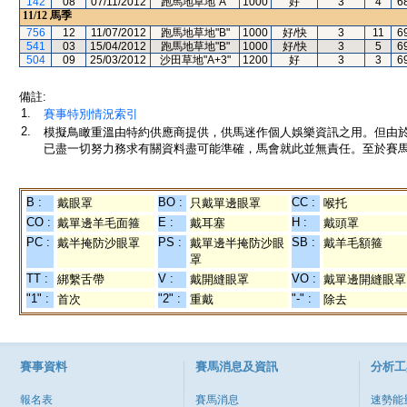
142
08
07/11/2012
跑馬地草地"A"
1000
好
3
4
6
11/12
馬季
756
12
11/07/2012
跑馬地草地"B"
1000
好/快
3
11
6
541
03
15/04/2012
跑馬地草地"B"
1000
好/快
3
5
6
504
09
25/03/2012
沙田草地"A+3"
1200
好
3
3
6
備註:
1.
賽事特別情況索引
2.
模擬鳥瞰重溫由特約供應商提供，供馬迷作個人娛樂資訊之用。但由
已盡一切努力務求有關資料盡可能準確，馬會就此並無責任。至於賽馬
B :
BO :
CC :
戴眼罩
只戴單邊眼罩
喉托
CO :
E :
H :
戴單邊羊毛面箍
戴耳塞
戴頭罩
PC :
PS :
SB :
戴半掩防沙眼罩
戴單邊半掩防沙眼
戴羊毛額箍
罩
TT :
V :
VO :
綁繫舌帶
戴開縫眼罩
戴單邊開縫眼罩
"1" :
"2" :
"-" :
首次
重戴
除去
賽事資料
賽馬消息及資訊
分析工
報名表
賽馬消息
速勢能