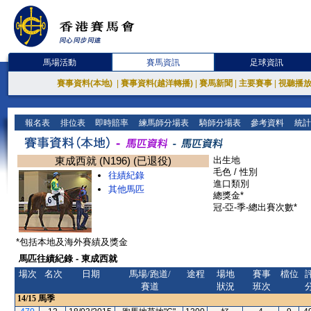
馬場活動
賽馬資訊
足球資訊
賽事資料(本地)
|
賽事資料(越洋轉播)
|
賽馬新聞
|
主要賽事
|
視聽播
報名表
排位表
即時賠率
練馬師分場表
騎師分場表
參考資料
統計
東成西就 (N196) (已退役)
出生地
毛色 / 性別
往績紀錄
進口類別
其他馬匹
總獎金*
冠-亞-季-總出賽次數*
*包括本地及海外賽績及獎金
馬匹往績紀錄 - 東成西就
場次
名次
日期
馬場/跑道/
途程
場地
賽事
檔位
賽道
狀況
班次
14/15
馬季