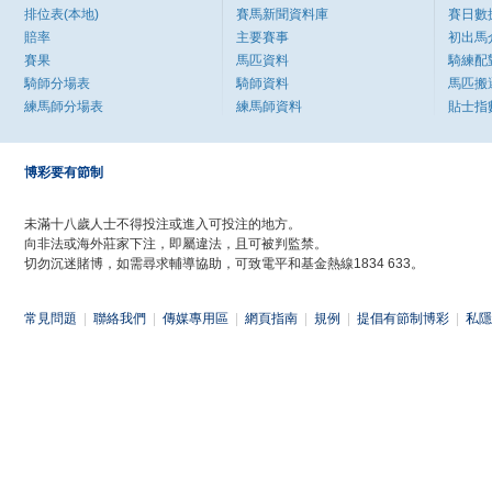
排位表(本地)
賽馬新聞資料庫
賽日數
賠率
主要賽事
初出馬
賽果
馬匹資料
騎練配
騎師分場表
騎師資料
馬匹搬
練馬師分場表
練馬師資料
貼士指
博彩要有節制
未滿十八歲人士不得投注或進入可投注的地方。
向非法或海外莊家下注，即屬違法，且可被判監禁。
切勿沉迷賭博，如需尋求輔導協助，可致電平和基金熱線1834 633。
常見問題
|
聯絡我們
|
傳媒專用區
|
網頁指南
|
規例
|
提倡有節制博彩
|
私隱