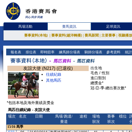
馬場活動
賽馬資訊
足球資訊
賽事資料(本地)
|
賽事資料(越洋轉播)
|
賽馬新聞
|
主要賽事
|
視聽播
報名表
排位表
即時賠率
練馬師分場表
騎師分場表
參考資料
統計
友誼大使 (N217) (已退役)
出生地
毛色 / 性別
往績紀錄
進口類別
其他馬匹
總獎金*
冠-亞-季-總出賽次數*
*包括本地及海外賽績及獎金
馬匹往績紀錄 - 友誼大使
場次
名次
日期
馬場/跑道/
途程
場地
賽事
檔位
賽道
狀況
班次
15/16
馬季