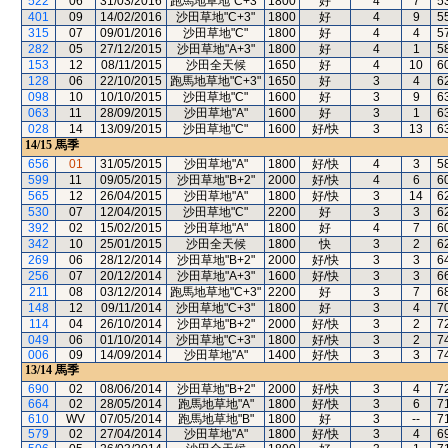
522
06
31/03/2016
跑馬地草地"C+3"
1800
好
4
7
5
401
09
14/02/2016
沙田草地"C+3"
1800
好
4
9
5
315
07
09/01/2016
沙田草地"C"
1800
好
4
4
5
282
05
27/12/2015
沙田草地"A+3"
1800
好
4
1
5
153
12
08/11/2015
沙田全天候
1650
好
4
10
6
128
06
22/10/2015
跑馬地草地"C+3"
1650
好
3
4
6
098
10
10/10/2015
沙田草地"C"
1600
好
3
9
6
063
11
28/09/2015
沙田草地"A"
1600
好
3
1
6
028
14
13/09/2015
沙田草地"C"
1600
好/快
3
13
6
14/15
馬季
656
01
31/05/2015
沙田草地"A"
1800
好/快
4
3
5
599
11
09/05/2015
沙田草地"B+2"
2000
好/快
4
6
6
565
12
26/04/2015
沙田草地"A"
1800
好/快
3
14
6
530
07
12/04/2015
沙田草地"C"
2200
好
3
3
6
392
02
15/02/2015
沙田草地"A"
1800
好
4
7
6
342
10
25/01/2015
沙田全天候
1800
快
3
2
6
269
06
28/12/2014
沙田草地"B+2"
2000
好/快
3
3
6
256
07
20/12/2014
沙田草地"A+3"
1600
好/快
3
3
6
211
08
03/12/2014
跑馬地草地"C+3"
2200
好
3
7
6
148
12
09/11/2014
沙田草地"C+3"
1800
好
3
4
7
114
04
26/10/2014
沙田草地"B+2"
2000
好/快
3
2
7
049
06
01/10/2014
沙田草地"C+3"
1800
好/快
3
2
7
006
09
14/09/2014
沙田草地"A"
1400
好/快
3
3
7
13/14
馬季
690
02
08/06/2014
沙田草地"B+2"
2000
好/快
3
4
7
664
02
28/05/2014
跑馬地草地"A"
1800
好/快
3
6
7
610
WV
07/05/2014
跑馬地草地"B"
1800
好
3
--
7
579
02
27/04/2014
沙田草地"A"
1800
好/快
3
4
6