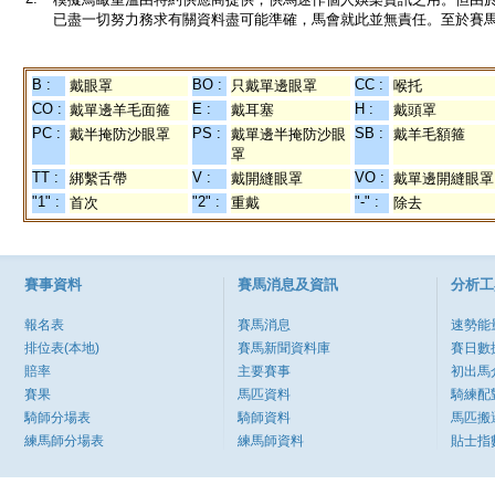
已盡一切努力務求有關資料盡可能準確，馬會就此並無責任。至於賽馬
B :
BO :
CC :
戴眼罩
只戴單邊眼罩
喉托
CO :
E :
H :
戴單邊羊毛面箍
戴耳塞
戴頭罩
PC :
PS :
SB :
戴半掩防沙眼罩
戴單邊半掩防沙眼
戴羊毛額箍
罩
TT :
V :
VO :
綁繫舌帶
戴開縫眼罩
戴單邊開縫眼罩
"1" :
"2" :
"-" :
首次
重戴
除去
賽事資料
賽馬消息及資訊
分析工
報名表
賽馬消息
速勢能
排位表(本地)
賽馬新聞資料庫
賽日數
賠率
主要賽事
初出馬
賽果
馬匹資料
騎練配
騎師分場表
騎師資料
馬匹搬
練馬師分場表
練馬師資料
貼士指