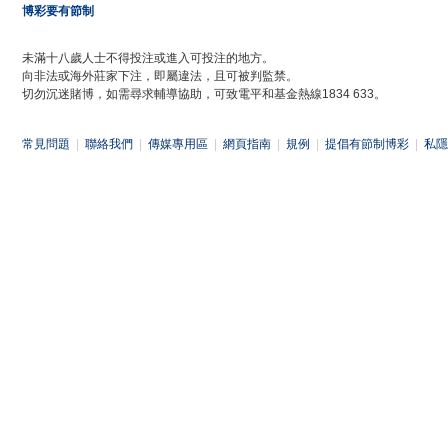
博彩要有節制
未滿十八歲人士不得投注或進入可投注的地方。
向非法或海外莊家下注，即屬違法，且可被判監禁。
切勿沉迷賭博，如需尋求輔導協助，可致電平和基金熱線1834 633。
常見問題
|
聯絡我們
|
傳媒專用區
|
網頁指南
|
規例
|
提倡有節制博彩
|
私隱