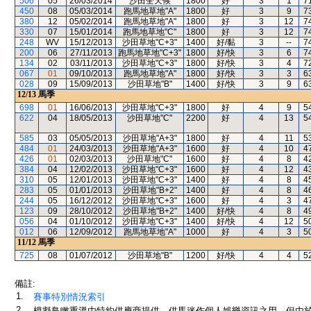
506
05
26/03/2014
沙田全天候
1800
好
3
1
7
450
08
05/03/2014
跑馬地草地"A"
1800
好
3
9
7
380
12
05/02/2014
跑馬地草地"A"
1800
好
3
12
7
330
07
15/01/2014
跑馬地草地"C"
1800
好
3
12
7
248
WV
15/12/2013
沙田草地"C+3"
1400
好/黏
3
--
7
200
06
27/11/2013
跑馬地草地"C+3"
1800
好/快
3
6
7
134
02
03/11/2013
沙田草地"C+3"
1800
好/快
3
4
7
067
01
09/10/2013
跑馬地草地"A"
1800
好/快
3
3
6
028
09
15/09/2013
沙田草地"B"
1400
好/快
3
9
6
12/13
馬季
698
01
16/06/2013
沙田草地"C+3"
1800
好
4
9
5
622
04
18/05/2013
沙田草地"C"
2200
好
4
13
5
585
03
05/05/2013
沙田草地"A+3"
1800
好
4
11
5
484
01
24/03/2013
沙田草地"A+3"
1600
好
4
10
4
426
01
02/03/2013
沙田草地"C"
1600
好
4
8
4
384
04
12/02/2013
沙田草地"C+3"
1600
好
4
12
4
310
05
12/01/2013
沙田草地"C+3"
1400
好
4
8
4
283
05
01/01/2013
沙田草地"B+2"
1400
好
4
8
4
244
05
16/12/2012
沙田草地"C+3"
1600
好
4
3
4
123
09
28/10/2012
沙田草地"B+2"
1400
好/快
4
8
4
056
04
01/10/2012
沙田草地"C+3"
1400
好/快
4
12
5
012
06
12/09/2012
跑馬地草地"A"
1000
好
4
3
5
11/12
馬季
725
08
01/07/2012
沙田草地"B"
1200
好/快
4
4
5
備註:
1.
賽事特別情況索引
2.
模擬鳥瞰重溫由特約供應商提供，供馬迷作個人娛樂資訊之用。但由