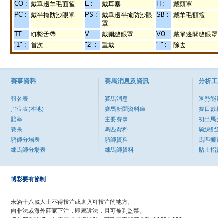
CO :
E :
H :
戴單邊羊毛面箍
戴耳塞
戴頭罩
PC :
PS :
SB :
戴半掩防沙眼罩
戴單邊半掩防沙眼
戴羊毛額箍
罩
TT :
V :
VO :
綁繫舌帶
戴開縫眼罩
戴單邊開縫眼罩
"1" :
"2" :
"-" :
首次
重戴
除去
賽事資料
賽馬消息及資訊
分析工
報名表
賽馬消息
速勢能
排位表(本地)
賽馬新聞資料庫
賽日數
賠率
主要賽事
初出馬
賽果
馬匹資料
騎練配
騎師分場表
騎師資料
馬匹搬
練馬師分場表
練馬師資料
貼士指
博彩要有節制
未滿十八歲人士不得投注或進入可投注的地方。
向非法或海外莊家下注，即屬違法，且可被判監禁。