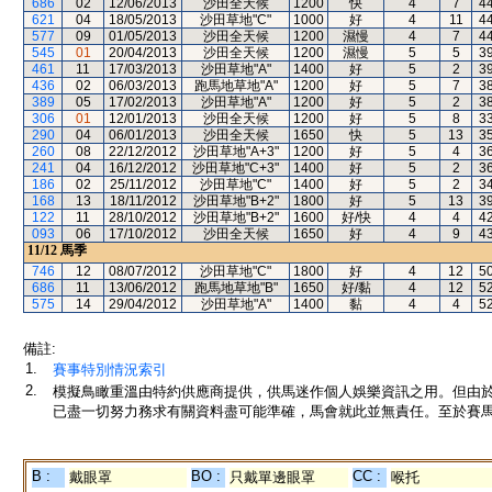
686
02
12/06/2013
沙田全天候
1200
快
4
7
4
621
04
18/05/2013
沙田草地"C"
1000
好
4
11
4
577
09
01/05/2013
沙田全天候
1200
濕慢
4
7
4
545
01
20/04/2013
沙田全天候
1200
濕慢
5
5
3
461
11
17/03/2013
沙田草地"A"
1400
好
5
2
3
436
02
06/03/2013
跑馬地草地"A"
1200
好
5
7
3
389
05
17/02/2013
沙田草地"A"
1200
好
5
2
3
306
01
12/01/2013
沙田全天候
1200
好
5
8
3
290
04
06/01/2013
沙田全天候
1650
快
5
13
3
260
08
22/12/2012
沙田草地"A+3"
1200
好
5
4
3
241
04
16/12/2012
沙田草地"C+3"
1400
好
5
2
3
186
02
25/11/2012
沙田草地"C"
1400
好
5
2
3
168
13
18/11/2012
沙田草地"B+2"
1800
好
5
13
3
122
11
28/10/2012
沙田草地"B+2"
1600
好/快
4
4
4
093
06
17/10/2012
沙田全天候
1650
好
4
9
4
11/12
馬季
746
12
08/07/2012
沙田草地"C"
1800
好
4
12
5
686
11
13/06/2012
跑馬地草地"B"
1650
好/黏
4
12
5
575
14
29/04/2012
沙田草地"A"
1400
黏
4
4
5
備註:
1.
賽事特別情況索引
2.
模擬鳥瞰重溫由特約供應商提供，供馬迷作個人娛樂資訊之用。但由
已盡一切努力務求有關資料盡可能準確，馬會就此並無責任。至於賽馬
B :
BO :
CC :
戴眼罩
只戴單邊眼罩
喉托