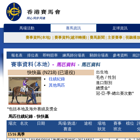
馬場活動
賽馬資訊
足球資訊
賽事資料(本地)
|
賽事資料(越洋轉播)
|
賽馬新聞
|
主要賽事
|
視聽播
報名表
排位表
即時賠率
練馬師分場表
騎師分場表
參考資料
統計
快快贏 (N218) (已退役)
出生地
毛色 / 性別
往績紀錄
進口類別
其他馬匹
總獎金*
冠-亞-季-總出賽次數*
*包括本地及海外賽績及獎金
馬匹往績紀錄 - 快快贏
場次
名次
日期
馬場/跑道/
途程
場地
賽事
檔位
賽道
狀況
班次
15/16
馬季