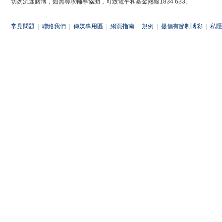
切勿沉迷賭博，如需尋求輔導協助，可致電平和基金熱線1834 633。
常見問題
|
聯絡我們
|
傳媒專用區
|
網頁指南
|
規例
|
提倡有節制博彩
|
私隱