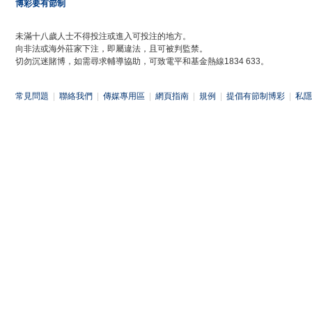
博彩要有節制
未滿十八歲人士不得投注或進入可投注的地方。
向非法或海外莊家下注，即屬違法，且可被判監禁。
切勿沉迷賭博，如需尋求輔導協助，可致電平和基金熱線1834 633。
常見問題
|
聯絡我們
|
傳媒專用區
|
網頁指南
|
規例
|
提倡有節制博彩
|
私隱