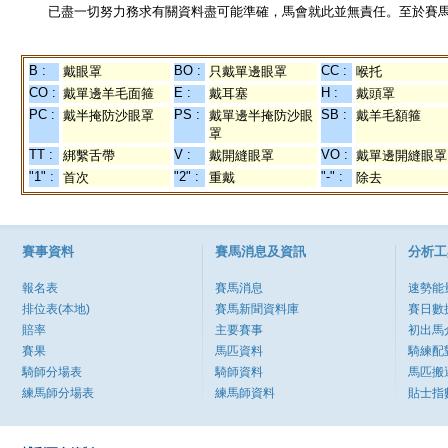
已盡一切努力務求有關資料盡可能準確，馬會就此並無責任。至於賽馬
B :
BO :
CC :
戴眼罩
只戴單邊眼罩
喉托
CO :
E :
H :
戴單邊羊毛面箍
戴耳塞
戴頭罩
PC :
PS :
SB :
戴半掩防沙眼罩
戴單邊半掩防沙眼
戴羊毛額箍
罩
TT :
V :
VO :
綁繫舌帶
戴開縫眼罩
戴單邊開縫眼罩
"1" :
"2" :
"-" :
首次
重戴
除去
賽事資料
賽馬消息及資訊
分析工
報名表
賽馬消息
速勢能
排位表(本地)
賽馬新聞資料庫
賽日數
賠率
主要賽事
初出馬
賽果
馬匹資料
騎練配
騎師分場表
騎師資料
馬匹搬
練馬師分場表
練馬師資料
貼士指