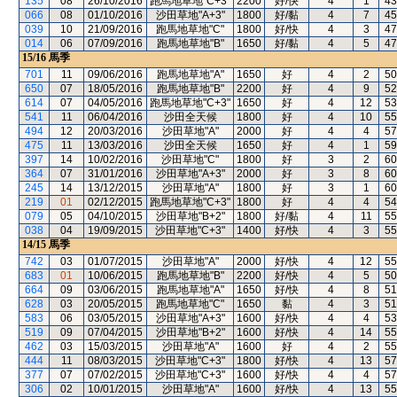
135
08
26/10/2016
跑馬地草地"C+3"
2200
好/快
4
1
43
066
08
01/10/2016
沙田草地"A+3"
1800
好/黏
4
7
45
039
10
21/09/2016
跑馬地草地"C"
1800
好/快
4
3
47
014
06
07/09/2016
跑馬地草地"B"
1650
好/黏
4
5
47
15/16
馬季
701
11
09/06/2016
跑馬地草地"A"
1650
好
4
2
50
650
07
18/05/2016
跑馬地草地"B"
2200
好
4
9
52
614
07
04/05/2016
跑馬地草地"C+3"
1650
好
4
12
53
541
11
06/04/2016
沙田全天候
1800
好
4
10
55
494
12
20/03/2016
沙田草地"A"
2000
好
4
4
57
475
11
13/03/2016
沙田全天候
1650
好
4
1
59
397
14
10/02/2016
沙田草地"C"
1800
好
3
2
60
364
07
31/01/2016
沙田草地"A+3"
2000
好
3
8
60
245
14
13/12/2015
沙田草地"A"
1800
好
3
1
60
219
01
02/12/2015
跑馬地草地"C+3"
1800
好
4
4
54
079
05
04/10/2015
沙田草地"B+2"
1800
好/黏
4
11
55
038
04
19/09/2015
沙田草地"C+3"
1400
好/快
4
3
55
14/15
馬季
742
03
01/07/2015
沙田草地"A"
2000
好/快
4
12
55
683
01
10/06/2015
跑馬地草地"B"
2200
好/快
4
5
50
664
09
03/06/2015
跑馬地草地"A"
1650
好/快
4
8
51
628
03
20/05/2015
跑馬地草地"C"
1650
黏
4
3
51
583
06
03/05/2015
沙田草地"A+3"
1600
好/快
4
4
53
519
09
07/04/2015
沙田草地"B+2"
1600
好/快
4
14
55
462
03
15/03/2015
沙田草地"A"
1600
好
4
2
55
444
11
08/03/2015
沙田草地"C+3"
1800
好/快
4
13
57
377
07
07/02/2015
沙田草地"C+3"
1600
好/快
4
4
57
306
02
10/01/2015
沙田草地"A"
1600
好/快
4
13
55