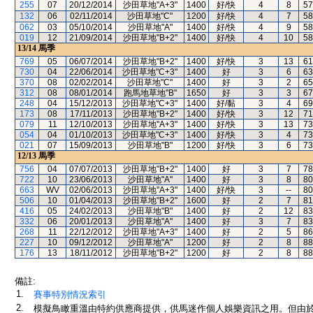
255
07
20/12/2014
沙田草地"A+3"
1400
好/快
4
8
57
132
06
02/11/2014
沙田草地"C"
1200
好/快
4
7
58
062
03
05/10/2014
沙田草地"A"
1400
好/快
4
9
58
019
12
21/09/2014
沙田草地"B+2"
1400
好/快
4
10
58
13/14
馬季
769
05
06/07/2014
沙田草地"B+2"
1400
好/快
3
13
61
730
04
22/06/2014
沙田草地"C+3"
1400
好
3
6
63
370
08
02/02/2014
沙田草地"C"
1400
好
3
2
65
312
08
08/01/2014
跑馬地草地"B"
1650
好
3
3
67
248
04
15/12/2013
沙田草地"C+3"
1400
好/黏
3
4
69
173
08
17/11/2013
沙田草地"B+2"
1400
好/快
3
12
71
079
11
12/10/2013
沙田草地"A+3"
1400
好/快
3
13
73
054
04
01/10/2013
沙田草地"C+3"
1400
好/快
3
4
73
021
07
15/09/2013
沙田草地"B"
1200
好/快
3
6
73
12/13
馬季
756
04
07/07/2013
沙田草地"B+2"
1400
好
3
7
78
722
10
23/06/2013
沙田草地"A"
1400
好
3
8
80
663
WV
02/06/2013
沙田草地"A+3"
1400
好/快
3
--
80
506
10
01/04/2013
沙田草地"B+2"
1600
好
2
7
81
416
05
24/02/2013
沙田草地"B"
1400
好
2
12
83
332
06
20/01/2013
沙田草地"A"
1400
好
3
7
83
268
11
22/12/2012
沙田草地"A+3"
1400
好
2
5
86
227
10
09/12/2012
沙田草地"A"
1200
好
2
8
88
176
13
18/11/2012
沙田草地"B+2"
1200
好
2
8
88
備註:
1.
賽事特別情況索引
2.
模擬鳥瞰重溫由特約供應商提供，供馬迷作個人娛樂資訊之用。但由