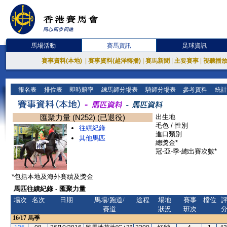
馬場活動
賽馬資訊
足球資訊
賽事資料(本地)
|
賽事資料(越洋轉播)
|
賽馬新聞
|
主要賽事
|
視聽播
報名表
排位表
即時賠率
練馬師分場表
騎師分場表
參考資料
統計
匯聚力量 (N252) (已退役)
出生地
毛色 / 性別
往績紀錄
進口類別
其他馬匹
總獎金*
冠-亞-季-總出賽次數*
*包括本地及海外賽績及獎金
馬匹往績紀錄 - 匯聚力量
場次
名次
日期
馬場/跑道/
途程
場地
賽事
檔位
賽道
狀況
班次
16/17
馬季