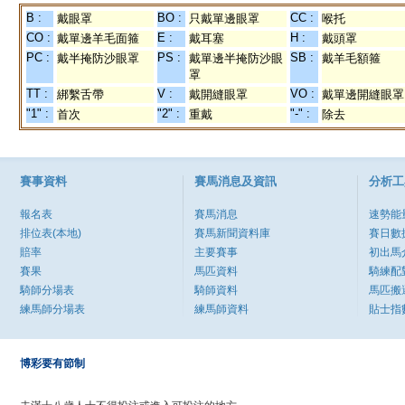
B :
BO :
CC :
戴眼罩
只戴單邊眼罩
喉托
CO :
E :
H :
戴單邊羊毛面箍
戴耳塞
戴頭罩
PC :
PS :
SB :
戴半掩防沙眼罩
戴單邊半掩防沙眼
戴羊毛額箍
罩
TT :
V :
VO :
綁繫舌帶
戴開縫眼罩
戴單邊開縫眼罩
"1" :
"2" :
"-" :
首次
重戴
除去
賽事資料
賽馬消息及資訊
分析工
報名表
賽馬消息
速勢能
排位表(本地)
賽馬新聞資料庫
賽日數
賠率
主要賽事
初出馬
賽果
馬匹資料
騎練配
騎師分場表
騎師資料
馬匹搬
練馬師分場表
練馬師資料
貼士指
博彩要有節制