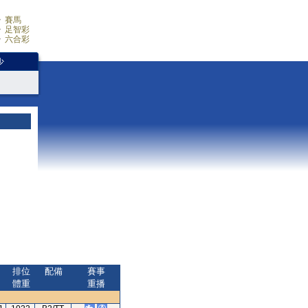
賽馬
足智彩
六合彩
少
排位
配備
賽事
體重
重播