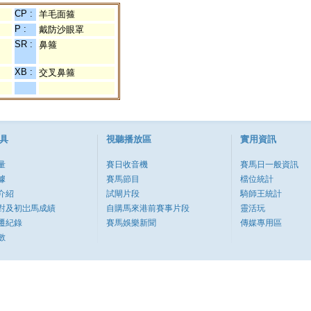
CP :
羊毛面箍
P :
戴防沙眼罩
SR :
鼻箍
XB :
交叉鼻箍
具
視聽播放區
實用資訊
量
賽日收音機
賽馬日一般資訊
據
賽馬節目
檔位統計
介紹
試閘片段
騎師王統計
對及初岀馬成績
自購馬來港前賽事片段
靈活玩
遷紀錄
賽馬娛樂新聞
傳媒專用區
數