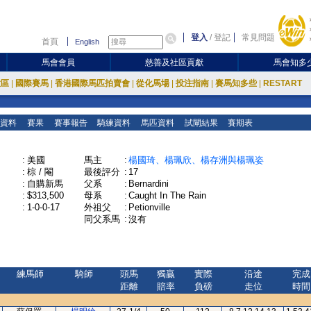
登入
/
登記
常見問題
首頁
English
馬會會員
慈善及社區貢獻
馬會知多
放區
|
國際賽馬
|
香港國際馬匹拍賣會
|
從化馬場
|
投注指南
|
賽馬知多些
|
RESTART
資料
賽果
賽事報告
騎練資料
馬匹資料
試閘結果
賽期表
:
美國
馬主
:
楊國琦、楊珮欣、楊存洲與楊珮姿
:
棕 / 閹
最後評分
:
17
:
自購新馬
父系
:
Bernardini
:
$313,500
母系
:
Caught In The Rain
:
1-0-0-17
外祖父
:
Petionville
同父系馬
:
沒有
練馬師
騎師
頭馬
獨贏
實際
沿途
完成
距離
賠率
負磅
走位
時間