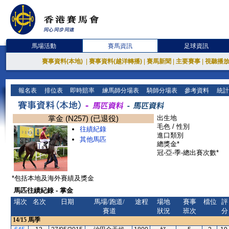
馬場活動
賽馬資訊
足球資訊
賽事資料(本地)
|
賽事資料(越洋轉播)
|
賽馬新聞
|
主要賽事
|
視聽播
報名表
排位表
即時賠率
練馬師分場表
騎師分場表
參考資料
統計
掌金 (N257) (已退役)
出生地
毛色 / 性別
往績紀錄
進口類別
其他馬匹
總獎金*
冠-亞-季-總出賽次數*
*包括本地及海外賽績及獎金
馬匹往績紀錄 - 掌金
場次
名次
日期
馬場/跑道/
途程
場地
賽事
檔位
評
賽道
狀況
班次
分
14/15
馬季