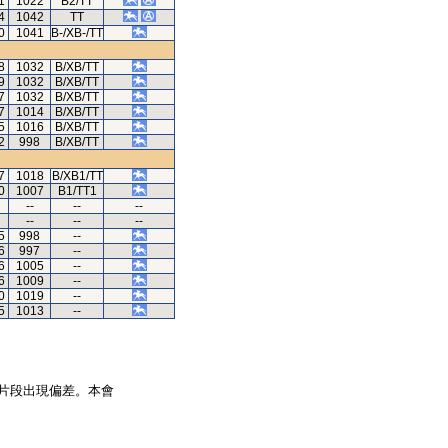
1
1022
B2/TT
4
1042
TT
0
1041
B-/XB-/TT
8
1032
B/XB/TT
9
1032
B/XB/TT
7
1032
B/XB/TT
7
1014
B/XB/TT
5
1016
B/XB/TT
2
998
B/XB/TT
7
1018
B/XB1/TT
0
1007
B1/TT1
--
--
--
--
--
--
5
998
--
6
997
--
6
1005
--
6
1009
--
0
1019
--
5
1013
--
片段出現偏差。本會