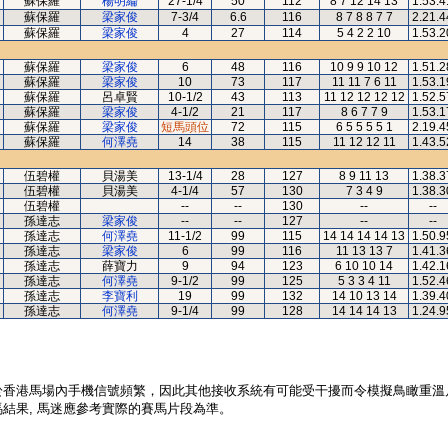
蘇保羅
楊明綸
27-1/4
50
112
8 7 12 14 13
1.53.4
蘇保羅
梁家俊
7-3/4
6.6
116
8 7 8 8 7 7
2.21.4
蘇保羅
梁家俊
4
27
114
5 4 2 2 10
1.53.2
蘇保羅
梁家俊
6
48
116
10 9 9 10 12
1.51.2
蘇保羅
梁家俊
10
73
117
11 11 7 6 11
1.53.1
蘇保羅
呂卓賢
10-1/2
43
113
11 12 12 12 12
1.52.5
蘇保羅
梁家俊
4-1/2
21
117
8 6 7 7 9
1.53.1
蘇保羅
梁家俊
短馬頭位
72
115
6 5 5 5 5 1
2.19.4
蘇保羅
何澤堯
14
38
115
11 12 12 11
1.43.5
伍碧權
貝湯美
13-1/4
28
127
8 9 11 13
1.38.3
伍碧權
貝湯美
4-1/4
57
130
7 3 4 9
1.38.3
伍碧權
--
--
130
--
--
孫達志
梁家俊
--
--
127
--
--
孫達志
何澤堯
11-1/2
99
115
14 14 14 14 13
1.50.9
孫達志
梁家俊
6
99
116
11 13 13 7
1.41.3
孫達志
薛寶力
9
94
123
6 10 10 14
1.42.1
孫達志
何澤堯
9-1/2
99
125
5 3 3 4 11
1.52.4
孫達志
李寶利
19
99
132
14 10 13 14
1.39.4
孫達志
何澤堯
9-1/4
99
128
14 14 14 13
1.24.9
於香港馬場內手機信號頻繁，因此其他接收系統有可能受干擾而令模擬鳥瞰重溫
結果, 馬迷應參考實際的賽馬片段為準。