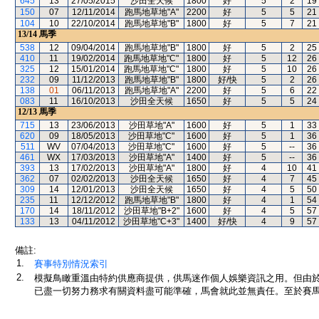
645
13
27/05/2015
沙田全天候
1800
好
5
2
19
150
07
12/11/2014
跑馬地草地"A"
2200
好
5
5
21
104
10
22/10/2014
跑馬地草地"B"
1800
好
5
7
21
13/14
馬季
538
12
09/04/2014
跑馬地草地"B"
1800
好
5
2
25
410
11
19/02/2014
跑馬地草地"C"
1800
好
5
12
26
325
12
15/01/2014
跑馬地草地"C"
1800
好
5
10
26
232
09
11/12/2013
跑馬地草地"B"
1800
好/快
5
2
26
138
01
06/11/2013
跑馬地草地"A"
2200
好
5
6
22
083
11
16/10/2013
沙田全天候
1650
好
5
5
24
12/13
馬季
715
13
23/06/2013
沙田草地"A"
1600
好
5
1
33
620
09
18/05/2013
沙田草地"C"
1600
好
5
1
36
511
WV
07/04/2013
沙田草地"C"
1600
好
5
--
36
461
WX
17/03/2013
沙田草地"A"
1400
好
5
--
36
393
13
17/02/2013
沙田草地"A"
1800
好
4
10
41
362
07
02/02/2013
沙田全天候
1650
好
4
7
45
309
14
12/01/2013
沙田全天候
1650
好
4
5
50
235
11
12/12/2012
跑馬地草地"B"
1800
好
4
1
54
170
14
18/11/2012
沙田草地"B+2"
1600
好
4
5
57
133
13
04/11/2012
沙田草地"C+3"
1400
好/快
4
9
57
備註:
1.
賽事特別情況索引
2.
模擬鳥瞰重溫由特約供應商提供，供馬迷作個人娛樂資訊之用。但由
已盡一切努力務求有關資料盡可能準確，馬會就此並無責任。至於賽馬