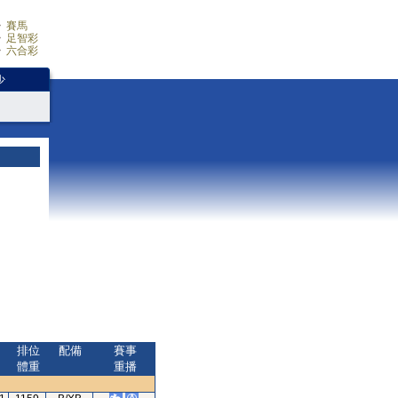
賽馬
足智彩
六合彩
少
排位
配備
賽事
體重
重播