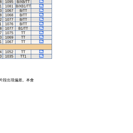
78
1095
B/XB/TT
41
1081
B/XB1/TT
53
1067
B/TT
68
1068
B/TT
42
1077
B/TT
1
1076
B/TT
78
1077
B1/TT
7
1075
TT
73
1069
TT
31
1067
TT
84
1052
TT
0
1035
TT1
片段出現偏差。本會