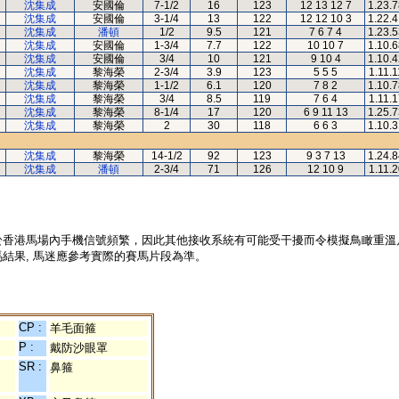
沈集成
安國倫
7-1/2
16
123
12 13 12 7
1.23.
沈集成
安國倫
3-1/4
13
122
12 12 10 3
1.22.
沈集成
潘頓
1/2
9.5
121
7 6 7 4
1.23.
沈集成
安國倫
1-3/4
7.7
122
10 10 7
1.10.
沈集成
安國倫
3/4
10
121
9 10 4
1.10.
沈集成
黎海榮
2-3/4
3.9
123
5 5 5
1.11.1
沈集成
黎海榮
1-1/2
6.1
120
7 8 2
1.10.
沈集成
黎海榮
3/4
8.5
119
7 6 4
1.11.1
沈集成
黎海榮
8-1/4
17
120
6 9 11 13
1.25.
沈集成
黎海榮
2
30
118
6 6 3
1.10.
沈集成
黎海榮
14-1/2
92
123
9 3 7 13
1.24.
沈集成
潘頓
2-3/4
71
126
12 10 9
1.11.2
於香港馬場內手機信號頻繁，因此其他接收系統有可能受干擾而令模擬鳥瞰重溫
結果, 馬迷應參考實際的賽馬片段為準。
CP :
羊毛面箍
P :
戴防沙眼罩
SR :
鼻箍