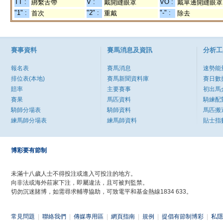
TT :
V :
VO :
綁繫舌帶
戴開縫眼罩
戴單邊開縫眼罩
"1" :
"2" :
"-" :
首次
重戴
除去
賽事資料
賽馬消息及資訊
分析工
報名表
賽馬消息
速勢能
排位表(本地)
賽馬新聞資料庫
賽日數
賠率
主要賽事
初出馬
賽果
馬匹資料
騎練配
騎師分場表
騎師資料
馬匹搬
練馬師分場表
練馬師資料
貼士指
博彩要有節制
未滿十八歲人士不得投注或進入可投注的地方。
向非法或海外莊家下注，即屬違法，且可被判監禁。
切勿沉迷賭博，如需尋求輔導協助，可致電平和基金熱線1834 633。
常見問題
|
聯絡我們
|
傳媒專用區
|
網頁指南
|
規例
|
提倡有節制博彩
|
私隱