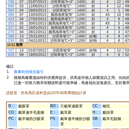
736
07
01/07/2013
沙田草地"A+3"
1400
好
4
12
49
689
03
12/06/2013
沙田草地"C"
1400
好
4
12
49
564
04
28/04/2013
沙田草地"A"
1400
好
4
1
48
456
07
13/03/2013
跑馬地草地"B"
1200
好
4S
10
49
419
04
27/02/2013
跑馬地草地"C"
1200
好
4
8
49
353
05
30/01/2013
跑馬地草地"C+3"
1200
好
4S
5
49
317
02
16/01/2013
跑馬地草地"B"
1200
好
4
6
48
270
04
28/12/2012
跑馬地草地"C+3"
1200
好
4
3
47
189
13
25/11/2012
沙田草地"C"
1400
好/黏
4
8
47
130
03
04/11/2012
沙田草地"C+3"
1200
好/快
4
6
47
11/12
馬季
727
13
01/07/2012
沙田草地"B"
1400
好/快
4
12
52
629
09
19/05/2012
沙田草地"C+3"
1200
好
4
6
52
備註:
1.
賽事特別情況索引
2.
模擬鳥瞰重溫由特約供應商提供，供馬迷作個人娛樂資訊之用。但由
已盡一切努力務求有關資料盡可能準確，馬會就此並無責任。至於賽馬
請留意 : 所有馬匹資料是由1979-80馬季開始計算
B :
BO :
CC :
戴眼罩
只戴單邊眼罩
喉托
CO :
E :
H :
戴單邊羊毛面箍
戴耳塞
戴頭罩
PC :
PS :
SB :
戴半掩防沙眼罩
戴單邊半掩防沙眼
戴羊毛額箍
罩