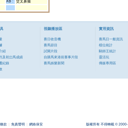
XB :
交叉鼻箍
具
視聽播放區
實用資訊
量
賽日收音機
賽馬日一般資訊
據
賽馬節目
檔位統計
介紹
試閘片段
騎師王統計
對及初岀馬成績
自購馬來港前賽事片段
靈活玩
遷紀錄
賽馬娛樂新聞
傳媒專用區
數
條款
|
免責聲明
|
網絡保安
版權所有 不得轉載 © 2000