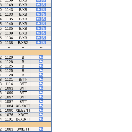
51
1159
B/XB
08
1149
B/XB
80
1143
B/XB
21
1133
B/XB
4
1135
B/XB
65
1140
B/XB
45
1135
B/XB
07
1139
B/XB
05
1134
B/XB
60
1138
B/XB2
--
--
--
62
1120
B
84
1128
B
42
1125
B
68
1125
B
71
1128
B
88
1121
B/TT-
83
1114
B/TT
07
1093
B/TT
13
1099
B/TT
92
1097
B/TT
64
1087
B/TT
91
1084
XB-/B/TT
61
1090
XB/B2/TT
74
1076
XB/TT
44
1101
B-/XB/TT
52
1083
B/XB/TT