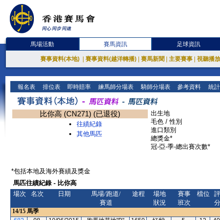
馬場活動
賽馬資訊
足球資訊
賽事資料(本地)
|
賽事資料(越洋轉播)
|
賽馬新聞
|
主要賽事
|
視聽播
報名表
排位表
即時賠率
練馬師分場表
騎師分場表
參考資料
統計
比你高 (CN271) (已退役)
出生地
毛色 / 性別
往績紀錄
進口類別
其他馬匹
總獎金*
冠-亞-季-總出賽次數*
*包括本地及海外賽績及獎金
馬匹往績紀錄 - 比你高
場次
名次
日期
馬場/跑道/
途程
場地
賽事
檔位
賽道
狀況
班次
14/15
馬季