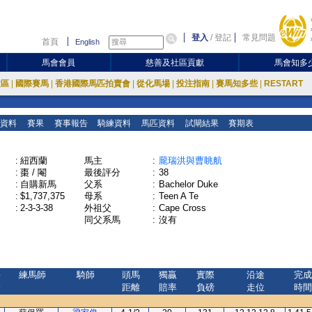
登入
/
登記
常見問題
首頁
English
馬會會員
慈善及社區貢獻
馬會知多
放區
|
國際賽馬
|
香港國際馬匹拍賣會
|
從化馬場
|
投注指南
|
賽馬知多些
|
RESTART
資料
賽果
賽事報告
騎練資料
馬匹資料
試閘結果
賽期表
:
紐西蘭
馬主
:
龎瑞洪與曹眺航
:
棗 / 閹
最後評分
:
38
:
自購新馬
父系
:
Bachelor Duke
:
$1,737,375
母系
:
Teen A Te
:
2-3-3-38
外祖父
:
Cape Cross
同父系馬
:
沒有
評
練馬師
騎師
頭馬
獨贏
實際
沿途
完成
分
距離
賠率
負磅
走位
時間