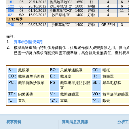
181
05
21/11/2012
跑馬地草地"C"
1650
好
4
6
122
08
28/10/2012
沙田草地"B+2"
1600
好/快
4
6
056
03
01/10/2012
沙田草地"C+3"
1400
好/快
4
11
021
WX
16/09/2012
沙田草地"B"
1400
好/快
4
--
11/12
馬季
740
05
08/07/2012
沙田草地"C"
1400
好/快
GRIFFIN
3
備註:
1.
賽事特別情況索引
2.
模擬鳥瞰重溫由特約供應商提供，供馬迷作個人娛樂資訊之用。但由
已盡一切努力務求有關資料盡可能準確，馬會就此並無責任。至於賽馬
B :
BO :
CC :
戴眼罩
只戴單邊眼罩
喉托
CO :
E :
H :
戴單邊羊毛面箍
戴耳塞
戴頭罩
PC :
PS :
SB :
戴半掩防沙眼罩
戴單邊半掩防沙眼
戴羊毛額箍
罩
TT :
V :
VO :
綁繫舌帶
戴開縫眼罩
戴單邊開縫眼罩
"1" :
"2" :
"-" :
首次
重戴
除去
賽事資料
賽馬消息及資訊
分析工