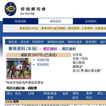
馬場活動
賽馬資訊
足球資訊
賽事資料(本地)
|
賽事資料(越洋轉播)
|
賽馬新聞
|
主要賽事
|
視聽播
報名表
排位表
即時賠率
練馬師分場表
騎師分場表
參考資料
統計
威駿寶 (N275) (已退役)
出生地
毛色 / 性別
往績紀錄
進口類別
其他馬匹
總獎金*
冠-亞-季-總出賽次數*
*包括本地及海外賽績及獎金
馬匹往績紀錄 - 威駿寶
場次
名次
日期
馬場/跑道/
途程
場地
賽事
檔位
賽道
狀況
班次
15/16
馬季