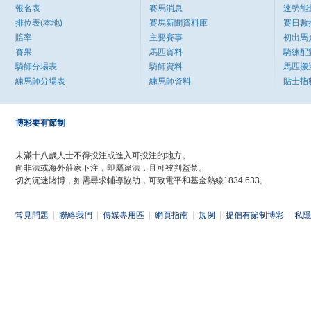
報名表
賽馬消息
速勢能
排位表(本地)
賽馬新聞資料庫
賽日數
賠率
主要賽事
初出馬
賽果
馬匹資料
騎練配
騎師分場表
騎師資料
馬匹搬
練馬師分場表
練馬師資料
貼士指
博彩要有節制
未滿十八歲人士不得投注或進入可投注的地方。
向非法或海外莊家下注，即屬違法，且可被判監禁。
切勿沉迷賭博，如需尋求輔導協助，可致電平和基金熱線1834 633。
常見問題
|
聯絡我們
|
傳媒專用區
|
網頁指南
|
規例
|
提倡有節制博彩
|
私隱