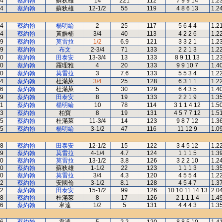
4
蔡約翰
蘇狄雄
14
221
112
7 9 9 14
1.2
4
蔡約翰
蘇狄雄
12-1/2
55
119
4 8 6 13
1.2
4
蔡約翰
楊明綸
2
25
117
5 6 4 4
1.2
4
蔡約翰
黃皓楠
3/4
40
113
4 2 2 6
1.2
9
蔡約翰
莫雷拉
1/2
6.9
121
3 3 2 1
1.2
9
蔡約翰
布文
2-3/4
71
133
2 2 1 3
1.2
0
蔡約翰
田泰安
13-3/4
13
133
8 9 11 13
1.2
0
蔡約翰
羅理雅
4
20
133
9 9 10 7
1.4
0
蔡約翰
莫雷拉
3
7.6
133
5 5 3 4
1.2
4
蔡約翰
杜滿萊
3/4
25
128
6 3 1 1
1.2
6
蔡約翰
杜滿萊
5
30
129
6 4 3 5
1.4
9
蔡約翰
田泰安
8
19
133
2 2 1 9
1.3
1
蔡約翰
楊明綸
10
78
114
3 1 1 4 12
1.5
3
蔡約翰
柏寶
8
19
131
4 5 7 7 12
1.5
5
蔡約翰
杜滿萊
11-3/4
14
123
9 8 7 12
1.3
5
蔡約翰
楊明綸
3-1/2
47
116
11 12 9
1.0
8
蔡約翰
田泰安
12-1/2
15
122
3 4 5 12
1.2
9
蔡約翰
莫雷拉
4-1/4
4.7
124
1 1 1 5
1.3
0
蔡約翰
莫雷拉
13-1/2
3.8
126
3 2 2 10
1.2
0
蔡約翰
蘇狄雄
1-1/2
22
123
1 1 1 3
1.3
0
蔡約翰
莫雷拉
3/4
4.3
120
4 5 5 4
1.2
2
蔡約翰
安國倫
3-1/2
8.1
128
4 5 4 7
1.3
2
蔡約翰
田泰安
15-1/2
99
126
10 10 11 14 13
2.0
8
蔡約翰
杜滿萊
8
17
126
2 1 1 1 4
1.4
6
蔡約翰
韋達
1/2
5
131
4 4 4 3
1.3