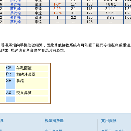
6
蔡約翰
韋達
5
2.2
120
8 8 5 10
1.4
6
蔡約翰
韋達
1-3/4
1.7
133
7 8 8 1
1.3
2
蔡約翰
韋達
3-1/4
2.1
118
2 1 1 1
1.3
4
蔡約翰
韋達
1-1/4
3.1
127
7 2 2 1
1.2
2
蔡約翰
韋達
1
2.2
125
8 8 3
1.0
2
蔡約翰
韋達
--
--
126
--
-
於香港馬場內手機信號頻繁，因此其他接收系統有可能受干擾而令模擬鳥瞰重溫
結果, 馬迷應參考實際的賽馬片段為準。
CP :
羊毛面箍
P :
戴防沙眼罩
SR :
鼻箍
XB :
交叉鼻箍
具
視聽播放區
實用資訊