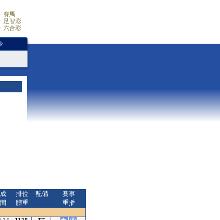
賽馬
足智彩
六合彩
少
成
排位
配備
賽事
間
體重
重播