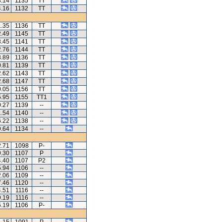
3.14
1135
TT
4.16
1132
TT
1.35
1136
TT
2.49
1145
TT
3.45
1141
TT
2.76
1144
TT
3.89
1136
TT
0.81
1139
TT
2.62
1143
TT
2.68
1147
TT
0.05
1156
TT
5.95
1155
TT1
0.27
1139
--
1.54
1140
--
6.22
1138
--
9.64
1134
--
2.71
1098
P-
9.30
1107
P
4.40
1107
P2
5.94
1106
--
2.06
1109
--
7.46
1120
--
4.51
1116
--
9.19
1116
--
5.19
1106
P-