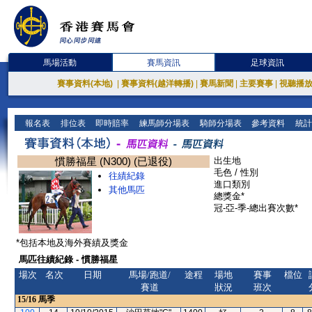
馬場活動
賽馬資訊
足球資訊
賽事資料(本地)
|
賽事資料(越洋轉播)
|
賽馬新聞
|
主要賽事
|
視聽播
報名表
排位表
即時賠率
練馬師分場表
騎師分場表
參考資料
統計
慣勝福星 (N300) (已退役)
出生地
毛色 / 性別
往績紀錄
進口類別
其他馬匹
總獎金*
冠-亞-季-總出賽次數*
*包括本地及海外賽績及獎金
馬匹往績紀錄 - 慣勝福星
場次
名次
日期
馬場/跑道/
途程
場地
賽事
檔位
賽道
狀況
班次
15/16
馬季