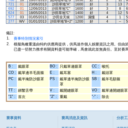
768
10
10/07/2013
跑馬地草地"B"
1650
好
2
11
8
721
01
23/06/2013
沙田草地"A"
1600
好
3
13
7
692
01
12/06/2013
沙田草地"C"
1600
好
3
8
6
624
01
18/05/2013
沙田草地"C"
1400
好
4
12
5
577
03
01/05/2013
沙田全天候
1200
濕慢
4
1
5
277
WV
01/01/2013
沙田草地"B+2"
1200
好
4
--
5
備註:
1.
賽事特別情況索引
2.
模擬鳥瞰重溫由特約供應商提供，供馬迷作個人娛樂資訊之用。但由
已盡一切努力務求有關資料盡可能準確，馬會就此並無責任。至於賽馬
B :
BO :
CC :
戴眼罩
只戴單邊眼罩
喉托
CO :
E :
H :
戴單邊羊毛面箍
戴耳塞
戴頭罩
PC :
PS :
SB :
戴半掩防沙眼罩
戴單邊半掩防沙眼
戴羊毛額箍
罩
TT :
V :
VO :
綁繫舌帶
戴開縫眼罩
戴單邊開縫眼罩
"1" :
"2" :
"-" :
首次
重戴
除去
賽事資料
賽馬消息及資訊
分析工