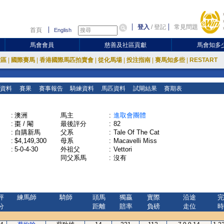
登入
/
登記
常見問題
首頁
English
馬會會員
慈善及社區貢獻
馬會知多
放區
|
國際賽馬
|
香港國際馬匹拍賣會
|
從化馬場
|
投注指南
|
賽馬知多些
|
RESTART
資料
賽果
賽事報告
騎練資料
馬匹資料
試閘結果
賽期表
:
澳洲
馬主
:
進取會團體
:
棗 / 閹
最後評分
:
82
:
自購新馬
父系
:
Tale Of The Cat
:
$4,149,300
母系
:
Macavelli Miss
:
5-0-4-30
外祖父
:
Vettori
同父系馬
:
沒有
評
練馬師
騎師
頭馬
獨贏
實際
沿途
完
分
距離
賠率
負磅
走位
時