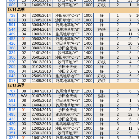
064
13
05/10/2014
沙田草地"A"
1200
好/快
2
13
1
009
13
14/09/2014
沙田草地"A"
1000
好/快
2
1
1
13/14
馬季
728
04
22/06/2014
沙田草地"C+3"
1000
好
1
9
1
637
03
17/05/2014
沙田草地"C+3"
1000
好
2
7
591
03
30/04/2014
跑馬地草地"A"
1200
好
2
8
544
02
09/04/2014
跑馬地草地"B"
1000
好/快
2
2
489
04
19/03/2014
跑馬地草地"C"
1200
好
2
11
453
01
05/03/2014
跑馬地草地"A"
1200
好
1
9
426
08
23/02/2014
沙田草地"A+3"
1400
好
2
10
388
02
08/02/2014
沙田全天候
1200
好
2
7
324
02
11/01/2014
沙田草地"A"
1400
好
2
8
306
05
05/01/2014
沙田草地"C+3"
1000
好
2
3
230
07
08/12/2013
沙田草地"A"
1200
好/快
2
4
209
05
01/12/2013
沙田全天候
1200
好
2
2
090
04
16/10/2013
沙田全天候
1200
好
2
5
043
03
25/09/2013
跑馬地草地"C"
1000
好/快
2
5
017
02
11/09/2013
跑馬地草地"A"
1200
好/快
2
2
12/13
馬季
767
08
10/07/2013
跑馬地草地"B"
1200
好
1
6
738
WV
01/07/2013
沙田全天候
1200
濕快
2
--
591
08
05/05/2013
沙田草地"A+3"
1200
好
2
1
534
06
14/04/2013
跑馬地草地"A"
1200
好
2
5
515
01
07/04/2013
沙田全天候
1200
好
2
3
495
02
27/03/2013
跑馬地草地"C"
1000
好
2
12
433
02
02/03/2013
沙田全天候
1200
好
2
6
420
03
27/02/2013
跑馬地草地"C"
1200
好
3
9
385
04
12/02/2013
沙田草地"C+3"
1000
好
3
11
351
05
27/01/2013
沙田草地"B"
1200
好
2
9
322
01
16/01/2013
跑馬地草地"B"
1200
好
3
2