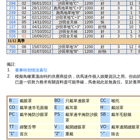
294
02
06/01/2013
沙田草地"C"
1200
好
3
11
273
04
28/12/2012
跑馬地草地"C+3"
1000
好
3
8
239
02
12/12/2012
跑馬地草地"B"
1000
好
3
1
211
04
02/12/2012
沙田草地"C+3"
1000
好
3
12
164
05
14/11/2012
沙田全天候
1200
快
3
11
137
03
04/11/2012
沙田草地"C+3"
1000
好/快
3
10
098
03
17/10/2012
沙田全天候
1200
好
3
1
026
01
16/09/2012
沙田全天候
1200
好
3
5
11/12
馬季
766
06
15/07/2012
沙田草地"A"
1200
好
3
12
730
03
01/07/2012
沙田草地"B"
1200
好/快
3
7
備註:
1.
賽事特別情況索引
2.
模擬鳥瞰重溫由特約供應商提供，供馬迷作個人娛樂資訊之用。但由
已盡一切努力務求有關資料盡可能準確，馬會就此並無責任。至於賽馬
B :
BO :
CC :
戴眼罩
只戴單邊眼罩
喉托
CO :
E :
H :
戴單邊羊毛面箍
戴耳塞
戴頭罩
PC :
PS :
SB :
戴半掩防沙眼罩
戴單邊半掩防沙眼
戴羊毛額箍
罩
TT :
V :
VO :
綁繫舌帶
戴開縫眼罩
戴單邊開縫眼罩
"1" :
"2" :
"-" :
首次
重戴
除去