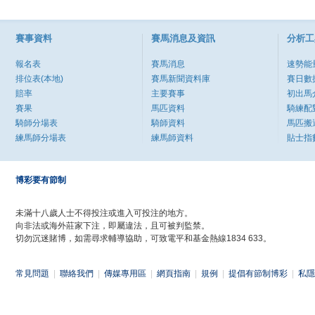
賽事資料
賽馬消息及資訊
分析工
報名表
賽馬消息
速勢能
排位表(本地)
賽馬新聞資料庫
賽日數
賠率
主要賽事
初出馬
賽果
馬匹資料
騎練配
騎師分場表
騎師資料
馬匹搬
練馬師分場表
練馬師資料
貼士指
博彩要有節制
未滿十八歲人士不得投注或進入可投注的地方。
向非法或海外莊家下注，即屬違法，且可被判監禁。
切勿沉迷賭博，如需尋求輔導協助，可致電平和基金熱線1834 633。
常見問題
|
聯絡我們
|
傳媒專用區
|
網頁指南
|
規例
|
提倡有節制博彩
|
私隱