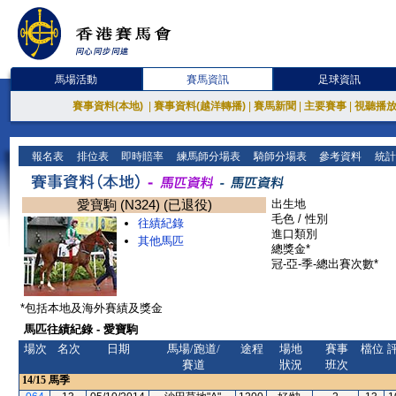
馬場活動
賽馬資訊
足球資訊
賽事資料(本地)
|
賽事資料(越洋轉播)
|
賽馬新聞
|
主要賽事
|
視聽播
報名表
排位表
即時賠率
練馬師分場表
騎師分場表
參考資料
統計
愛寶駒 (N324) (已退役)
出生地
毛色 / 性別
往績紀錄
進口類別
其他馬匹
總獎金*
冠-亞-季-總出賽次數*
*包括本地及海外賽績及獎金
馬匹往績紀錄 - 愛寶駒
場次
名次
日期
馬場/跑道/
途程
場地
賽事
檔位
賽道
狀況
班次
14/15
馬季