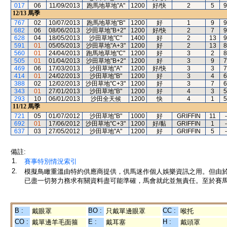
017
06
11/09/2013
跑馬地草地"A"
1200
好/快
2
5
9
12/13
馬季
767
02
10/07/2013
跑馬地草地"B"
1200
好
1
9
9
682
06
08/06/2013
沙田草地"B+2"
1200
好/快
2
7
9
628
04
18/05/2013
沙田草地"C"
1400
好
2
13
9
591
01
05/05/2013
沙田草地"A+3"
1200
好
2
13
8
560
01
24/04/2013
跑馬地草地"C"
1200
好
3
2
8
505
01
01/04/2013
沙田草地"B+2"
1200
好
3
9
7
469
06
17/03/2013
沙田草地"A"
1200
好/快
3
3
7
414
01
24/02/2013
沙田草地"B"
1200
好
3
4
6
388
02
12/02/2013
沙田草地"C+3"
1200
好
3
7
6
343
01
27/01/2013
沙田草地"B"
1200
好
4
3
5
293
10
06/01/2013
沙田全天候
1200
快
4
1
5
11/12
馬季
721
05
01/07/2012
沙田草地"B"
1000
好
GRIFFIN
11
-
692
01
17/06/2012
沙田草地"C+3"
1200
好/黏
GRIFFIN
1
-
637
03
27/05/2012
沙田草地"A"
1200
好
GRIFFIN
5
-
備註:
1.
賽事特別情況索引
2.
模擬鳥瞰重溫由特約供應商提供，供馬迷作個人娛樂資訊之用。但由
已盡一切努力務求有關資料盡可能準確，馬會就此並無責任。至於賽馬
B :
BO :
CC :
戴眼罩
只戴單邊眼罩
喉托
CO :
E :
H :
戴單邊羊毛面箍
戴耳塞
戴頭罩