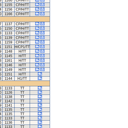
8
1160
CP/H/TT
3
1155
CP/H/TT
4
1156
CP/H/TT
0
1166
CP/H/TT
7
1137
CP/H/TT
5
1150
CP/H/TT
8
1133
CP/H/TT
6
1139
CP/H/TT
1
1159
CP/H/TT
1
1151
H/CP1/TT
9
1148
H/TT
0
1145
H/TT
3
1161
H/TT
8
1146
H/TT
3
1149
H/TT
5
1151
H/TT
3
1144
H1/TT
8
1133
TT
0
1126
TT
5
1138
TT
7
1142
TT
9
1141
TT
5
1135
TT
4
1135
TT
2
1133
TT
6
1136
TT
1
1133
TT