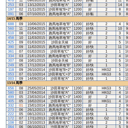
470
11
09/03/2016
跑馬地草地"A"
1200
好/黏
2
11
8
253
03
13/12/2015
沙田草地"A"
1200
好
2
14
8
197
02
21/11/2015
沙田草地"B+2"
1200
好
2
8
8
091
06
07/10/2015
跑馬地草地"A"
1200
好/黏
2
9
8
14/15
馬季
688
09
10/06/2015
跑馬地草地"B"
1200
好/快
2
4
9
560
11
22/04/2015
跑馬地草地"C"
1200
好/快
2
10
9
510
08
01/04/2015
跑馬地草地"A"
1200
好/快
2
3
9
458
10
11/03/2015
跑馬地草地"B"
1200
好
2
5
9
425
09
01/03/2015
沙田全天候
1200
好
1
5
1
390
09
11/02/2015
跑馬地草地"B"
1200
好/快
2
11
1
361
07
01/02/2015
沙田草地"C"
1200
好/快
1
1
1
334
03
21/01/2015
跑馬地草地"C"
1200
好
2
4
1
307
08
10/01/2015
沙田全天候
1200
好
1
5
1
249
05
17/12/2014
跑馬地草地"B"
1200
好/快
1
5
1
118
09
26/10/2014
沙田草地"B+2"
1200
好/快
HKG2
1
1
053
07
01/10/2014
沙田草地"C+3"
1000
好/快
HKG3
6
1
003
09
14/09/2014
沙田草地"A"
1200
好/快
1
1
1
13/14
馬季
656
08
25/05/2014
沙田草地"A"
1200
好
HKG3
5
1
580
03
27/04/2014
沙田草地"A"
1200
好/快
HKG2
4
1
499
05
23/03/2014
沙田草地"C+3"
1400
好
2
4
1
405
05
16/02/2014
沙田草地"A"
1200
好
HKG1
4
1
332
01
15/01/2014
跑馬地草地"C"
1200
好
2
2
9
273
06
26/12/2013
跑馬地草地"A"
1200
好/快
1
7
9
222
05
08/12/2013
沙田草地"A"
1400
好/快
1
7
9
172
07
17/11/2013
沙田草地"B+2"
1200
好/快
G2
11
9
108
02
23/10/2013
跑馬地草地"C"
1200
好/快
2
3
9
064
06
06/10/2013
沙田草地"A"
1200
好/快
2
5
9