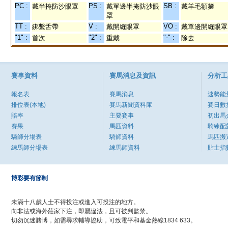
PC :
PS :
SB :
戴半掩防沙眼罩
戴單邊半掩防沙眼
戴羊毛額箍
罩
TT :
V :
VO :
綁繫舌帶
戴開縫眼罩
戴單邊開縫眼罩
"1" :
"2" :
"-" :
首次
重戴
除去
賽事資料
賽馬消息及資訊
分析工
報名表
賽馬消息
速勢能
排位表(本地)
賽馬新聞資料庫
賽日數
賠率
主要賽事
初出馬
賽果
馬匹資料
騎練配
騎師分場表
騎師資料
馬匹搬
練馬師分場表
練馬師資料
貼士指
博彩要有節制
未滿十八歲人士不得投注或進入可投注的地方。
向非法或海外莊家下注，即屬違法，且可被判監禁。
切勿沉迷賭博，如需尋求輔導協助，可致電平和基金熱線1834 633。