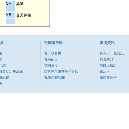
SR :
鼻箍
XB :
交叉鼻箍
具
視聽播放區
實用資訊
量
賽日收音機
賽馬日一般資訊
據
賽馬節目
檔位統計
介紹
試閘片段
騎師王統計
對及初岀馬成績
自購馬來港前賽事片段
靈活玩
遷紀錄
賽馬娛樂新聞
傳媒專用區
數