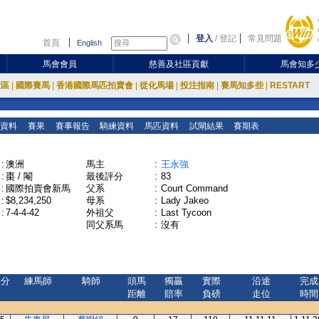
登入
/
登記
常見問題
首頁
English
馬會會員
慈善及社區貢獻
馬會知多
放區
|
國際賽馬
|
香港國際馬匹拍賣會
|
從化馬場
|
投注指南
|
賽馬知多些
|
RESTART
資料
賽果
賽事報告
騎練資料
馬匹資料
試閘結果
賽期表
:
澳洲
馬主
:
王永強
:
棗 / 閹
最後評分
:
83
:
國際拍賣會新馬
父系
:
Court Command
:
$8,234,250
母系
:
Lady Jakeo
:
7-4-4-42
外祖父
:
Last Tycoon
同父系馬
:
沒有
評分
練馬師
騎師
頭馬
獨贏
實際
沿途
完成
距離
賠率
負磅
走位
時間