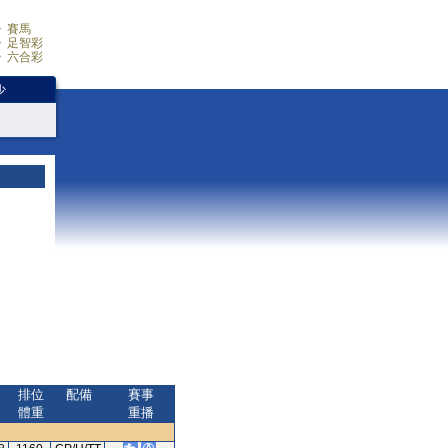
賽馬
足智彩
六合彩
少
排位
配備
賽事
體重
重播