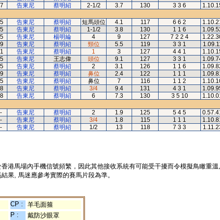
7
告東尼
蔡明紹
2-1/2
3.7
130
3 3 6
1.10.1
5
告東尼
蔡明紹
短馬頭位
4.1
117
6 6 2
1.10.2
5
告東尼
蔡明紹
1-1/2
3.8
130
1 1 6
1.09.5
5
告東尼
楊明綸
4
9
127
7 2 2 4
1.22.3
9
告東尼
蔡明紹
頸位
5.5
119
3 3 1
1.09.1
1
告東尼
蔡明紹
1
3
127
4 4 1
1.10.1
5
告東尼
王志偉
頭位
9.1
127
3 3 1
1.09.7
5
告東尼
蔡明紹
2
3.1
126
1 1 6
1.09.8
9
告東尼
蔡明紹
鼻位
2.4
122
1 1 1
1.09.8
5
告東尼
蔡明紹
鼻位
7
116
1 1 2
1.10.1
8
告東尼
蔡明紹
3/4
9.4
131
4 3 1
1.09.9
8
告東尼
蔡明紹
6
7.3
130
3 5 10
1.10.0
-
告東尼
蔡明紹
2
1.9
125
5 4 5
0.57.4
-
告東尼
蔡明紹
3/4
1.8
115
1 1 1
1.10.8
-
告東尼
蔡明紹
1/2
13
118
7 3 3
1.11.2
於香港馬場內手機信號頻繁，因此其他接收系統有可能受干擾而令模擬鳥瞰重溫
結果, 馬迷應參考實際的賽馬片段為準。
CP :
羊毛面箍
P :
戴防沙眼罩