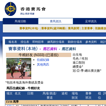
馬場活動
賽馬資訊
足球資訊
賽事資料(本地)
|
賽事資料(越洋轉播)
|
賽馬新聞
|
主要賽事
|
視聽播
報名表
排位表
即時賠率
練馬師分場表
騎師分場表
參考資料
統計
牛精好友 (N333) (已退役)
出生地
毛色 / 性別
往績紀錄
進口類別
其他馬匹
總獎金*
冠-亞-季-總出賽次數*
*包括本地及海外賽績及獎金
馬匹往績紀錄 - 牛精好友
場次
名次
日期
馬場/跑道/
途程
場地
賽事
檔
賽道
狀況
班次
位
15/16
馬季