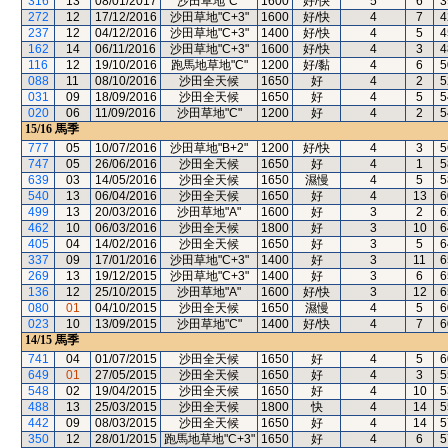
316
13
08/01/2017
沙田草地"C"
1600
好/快
5
6
3
272
12
17/12/2016
沙田草地"C+3"
1600
好/快
4
7
4
237
12
04/12/2016
沙田草地"C+3"
1400
好/快
4
5
4
162
14
06/11/2016
沙田草地"C+3"
1600
好/快
4
3
4
116
12
19/10/2016
跑馬地草地"C"
1200
好/黏
4
6
5
088
11
08/10/2016
沙田全天候
1650
好
4
2
5
031
09
18/09/2016
沙田全天候
1650
好
4
5
5
020
06
11/09/2016
沙田草地"C"
1200
好
4
2
5
15/16
馬季
777
05
10/07/2016
沙田草地"B+2"
1200
好/快
4
3
5
747
05
26/06/2016
沙田全天候
1650
好
4
1
5
639
03
14/05/2016
沙田全天候
1650
濕慢
4
5
5
540
13
06/04/2016
沙田全天候
1650
好
4
13
6
499
13
20/03/2016
沙田草地"A"
1600
好
3
2
6
462
10
06/03/2016
沙田全天候
1800
好
3
10
6
405
04
14/02/2016
沙田全天候
1650
好
3
5
6
337
09
17/01/2016
沙田草地"C+3"
1400
好
3
11
6
269
13
19/12/2015
沙田草地"C+3"
1400
好
3
6
6
136
12
25/10/2015
沙田草地"A"
1600
好/快
3
12
6
080
01
04/10/2015
沙田全天候
1650
濕慢
4
5
6
023
10
13/09/2015
沙田草地"C"
1400
好/快
4
7
6
14/15
馬季
741
04
01/07/2015
沙田全天候
1650
好
4
5
6
649
01
27/05/2015
沙田全天候
1650
好
4
3
5
548
02
19/04/2015
沙田全天候
1650
好
4
10
5
488
13
25/03/2015
沙田全天候
1800
快
4
14
5
442
09
08/03/2015
沙田全天候
1650
好
4
14
5
350
12
28/01/2015
跑馬地草地"C+3"
1650
好
4
6
5