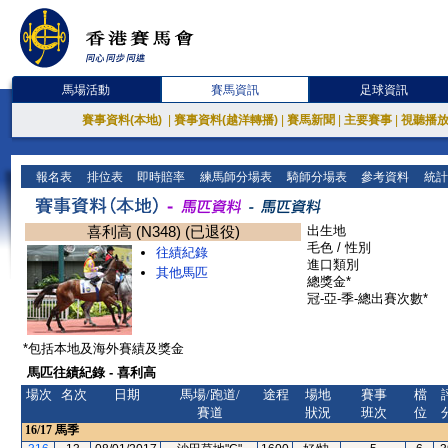
馬場活動
賽馬資訊
足球資訊
賽事資料(本地)
|
賽事資料(越洋轉播)
|
賽馬新聞
|
主要賽事
|
視聽播
報名表
排位表
即時賠率
練馬師分場表
騎師分場表
參考資料
統計
喜利高 (N348) (已退役)
出生地
毛色 / 性別
往績紀錄
進口類別
其他馬匹
總獎金*
冠-亞-季-總出賽次數*
*包括本地及海外賽績及獎金
馬匹往績紀錄 - 喜利高
場次
名次
日期
馬場/跑道/
途程
場地
賽事
檔
賽道
狀況
班次
位
16/17
馬季