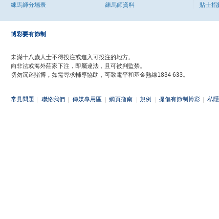
練馬師分場表
練馬師資料
貼士指
博彩要有節制
未滿十八歲人士不得投注或進入可投注的地方。
向非法或海外莊家下注，即屬違法，且可被判監禁。
切勿沉迷賭博，如需尋求輔導協助，可致電平和基金熱線1834 633。
常見問題
|
聯絡我們
|
傳媒專用區
|
網頁指南
|
規例
|
提倡有節制博彩
|
私隱