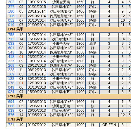
302
02
10/01/2015
沙田全天候
1650
好
4
4
5
277
09
01/01/2015
沙田草地"C"
1600
好/快
4
8
5
180
05
23/11/2014
沙田草地"B+2"
1400
好/快
4
9
5
106
12
22/10/2014
跑馬地草地"B"
1650
好
4
12
5
052
07
01/10/2014
沙田草地"C+3"
1600
好/快
4
10
6
019
07
21/09/2014
沙田草地"B+2"
1400
好/快
4
11
6
13/14
馬季
758
12
01/07/2014
沙田草地"A+3"
1400
好
3
2
6
711
14
15/06/2014
沙田草地"C"
1400
好
3
14
6
633
06
17/05/2014
沙田全天候
1800
濕慢
3
9
6
601
08
04/05/2014
沙田草地"A+3"
1400
好
3
8
6
543
10
09/04/2014
跑馬地草地"B"
1650
好/快
3
7
6
418
01
23/02/2014
沙田全天候
1650
好
4
3
5
337
09
19/01/2014
沙田草地"A+3"
1600
好
4
9
5
269
03
26/12/2013
跑馬地草地"A"
1650
好/快
4
7
5
223
11
08/12/2013
沙田草地"A"
1800
好/快
3
2
5
169
05
17/11/2013
沙田草地"B+2"
1600
好/快
4
3
5
122
03
30/10/2013
沙田全天候
1800
好
4
8
5
078
01
12/10/2013
沙田草地"A+3"
1600
好/快
4
2
5
049
06
01/10/2013
沙田草地"C+3"
1600
好/快
4
2
5
024
04
15/09/2013
沙田草地"B"
1400
好/快
4
8
5
12/13
馬季
694
02
16/06/2013
沙田草地"C+3"
1600
好
4
1
5
688
05
12/06/2013
沙田全天候
1650
快
4
1
5
638
07
26/05/2013
沙田草地"A"
1600
好
4
3
5
576
14
01/05/2013
沙田草地"C+3"
1400
好
4
12
5
11/12
馬季
721
10
01/07/2012
沙田草地"B"
1000
好
GRIFFIN
8
-