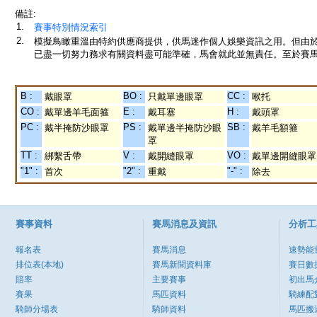
備註:
1.
賽事特別情況索引
2.
模擬鳥瞰重溫由特約供應商提供，供馬迷作個人娛樂資訊之用。但由
已盡一切努力務求有關資料盡可能準確，馬會就此並無責任。至於賽馬
B :
BO :
CC :
戴眼罩
只戴單邊眼罩
喉托
CO :
E :
H :
戴單邊羊毛面箍
戴耳塞
戴頭罩
PC :
PS :
SB :
戴半掩防沙眼罩
戴單邊半掩防沙眼
戴羊毛額箍
罩
TT :
V :
VO :
綁繫舌帶
戴開縫眼罩
戴單邊開縫眼罩
"1" :
"2" :
"-" :
首次
重戴
除去
賽事資料
賽馬消息及資訊
分析工
報名表
賽馬消息
速勢能
排位表(本地)
賽馬新聞資料庫
賽日數
賠率
主要賽事
初出馬
賽果
馬匹資料
騎練配
騎師分場表
騎師資料
馬匹搬