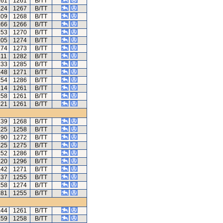
.61
1261
B/TT
.24
1267
B/TT
.09
1268
B/TT
.66
1266
B/TT
.53
1270
B/TT
.05
1274
B/TT
.74
1273
B/TT
.11
1282
B/TT
.33
1285
B/TT
.48
1271
B/TT
.54
1286
B/TT
.14
1261
B/TT
.58
1261
B/TT
.21
1261
B/TT
.39
1268
B/TT
.25
1258
B/TT
.90
1272
B/TT
.25
1275
B/TT
.52
1286
B/TT
.20
1296
B/TT
.42
1271
B/TT
.37
1255
B/TT
.58
1274
B/TT
.81
1255
B/TT
.44
1261
B/TT
.59
1258
B/TT