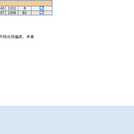
.40
1201
B
.07
1206
B1
片段出現偏差。本會