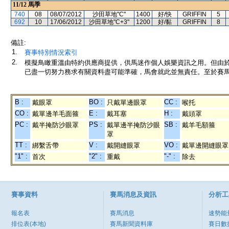
11/12
馬季
740
08
08/07/2012
沙田草地"C"
1400
好/快
GRIFFIN
5
692
10
17/06/2012
沙田草地"C+3"
1200
好/黏
GRIFFIN
8
備註:
1.
賽事特別情況索引
2.
模擬鳥瞰重溫由特約供應商提供，供馬迷作個人娛樂資訊之用。但由
已盡一切努力務求有關資料盡可能準確，馬會就此並無責任。至於賽馬
B :
BO :
CC :
戴眼罩
只戴單邊眼罩
喉托
CO :
E :
H :
戴單邊羊毛面箍
戴耳塞
戴頭罩
PC :
PS :
SB :
戴半掩防沙眼罩
戴單邊半掩防沙眼
戴羊毛額箍
罩
TT :
V :
VO :
綁繫舌帶
戴開縫眼罩
戴單邊開縫眼罩
"1" :
"2" :
"-" :
首次
重戴
除去
賽事資料
賽馬消息及資訊
分析工
報名表
賽馬消息
速勢能
排位表(本地)
賽馬新聞資料庫
賽日數