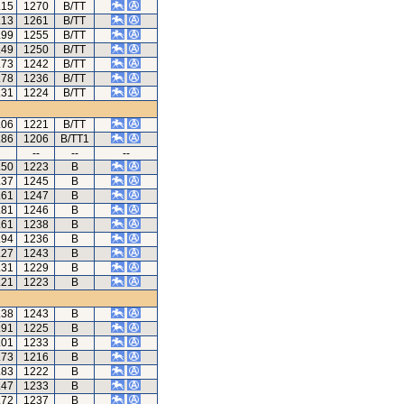
.15
1270
B/TT
.13
1261
B/TT
.99
1255
B/TT
.49
1250
B/TT
.73
1242
B/TT
.78
1236
B/TT
.31
1224
B/TT
.06
1221
B/TT
.86
1206
B/TT1
--
--
--
.50
1223
B
.37
1245
B
.61
1247
B
.81
1246
B
.61
1238
B
.94
1236
B
.27
1243
B
.31
1229
B
.21
1223
B
.38
1243
B
.91
1225
B
.01
1233
B
.73
1216
B
.83
1222
B
.47
1233
B
.72
1237
B