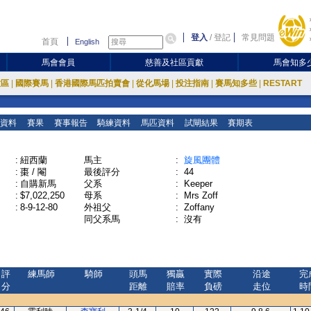
登入
/
登記
常見問題
首頁
English
馬會會員
慈善及社區貢獻
馬會知多
放區
|
國際賽馬
|
香港國際馬匹拍賣會
|
從化馬場
|
投注指南
|
賽馬知多些
|
RESTART
資料
賽果
賽事報告
騎練資料
馬匹資料
試閘結果
賽期表
:
紐西蘭
馬主
:
旋風團體
:
棗 / 閹
最後評分
:
44
:
自購新馬
父系
:
Keeper
:
$7,022,250
母系
:
Mrs Zoff
:
8-9-12-80
外祖父
:
Zoffany
同父系馬
:
沒有
評
練馬師
騎師
頭馬
獨贏
實際
沿途
完
分
距離
賠率
負磅
走位
時