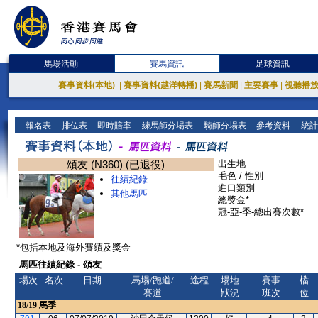
馬場活動
賽馬資訊
足球資訊
賽事資料(本地)
|
賽事資料(越洋轉播)
|
賽馬新聞
|
主要賽事
|
視聽播
報名表
排位表
即時賠率
練馬師分場表
騎師分場表
參考資料
統計
頌友 (N360) (已退役)
出生地
毛色 / 性別
往績紀錄
進口類別
其他馬匹
總獎金*
冠-亞-季-總出賽次數*
*包括本地及海外賽績及獎金
馬匹往績紀錄 - 頌友
場次
名次
日期
馬場/跑道/
途程
場地
賽事
檔
賽道
狀況
班次
位
18/19
馬季