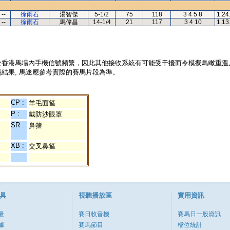
--
徐雨石
湯智傑
5-1/2
75
118
3 4 5 8
1.24
--
徐雨石
馬偉昌
14-1/4
21
117
3 4 10
1.13
於香港馬場內手機信號頻繁，因此其他接收系統有可能受干擾而令模擬鳥瞰重溫
結果, 馬迷應參考實際的賽馬片段為準。
CP :
羊毛面箍
P :
戴防沙眼罩
SR :
鼻箍
XB :
交叉鼻箍
具
視聽播放區
實用資訊
量
賽日收音機
賽馬日一般資訊
據
賽馬節目
檔位統計