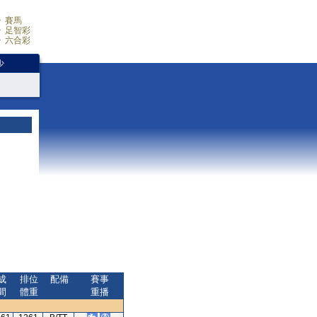
賽馬
足智彩
六合彩
少
成
排位
配備
賽事
間
體重
重播