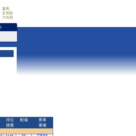
賽馬
足智彩
六合彩
少
成
排位
配備
賽事
間
體重
重播