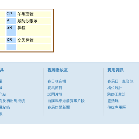
CP :
羊毛面箍
P :
戴防沙眼罩
SR :
鼻箍
XB :
交叉鼻箍
具
視聽播放區
實用資訊
量
賽日收音機
賽馬日一般資訊
據
賽馬節目
檔位統計
介紹
試閘片段
騎師王統計
對及初岀馬成績
自購馬來港前賽事片段
靈活玩
遷紀錄
賽馬娛樂新聞
傳媒專用區
數