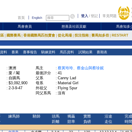
登入
/
登記
常見問題
首頁
English
馬會會員
慈善及社區貢獻
馬會知多
放區
|
國際賽馬
|
香港國際馬匹拍賣會
|
從化馬場
|
投注指南
|
賽馬知多些
|
RESTART
資料
賽果
賽事報告
騎練資料
馬匹資料
試閘結果
賽期表
:
澳洲
馬主
:
蔡黃玲玲、蔡金山與蔡珍妮
:
栗 / 閹
最後評分
:
41
:
自購馬
父系
:
Canny Lad
:
$3,092,900
母系
:
Material Girl
:
2-3-9-47
外祖父
:
Flying Spur
同父系馬
:
沒有
評
練馬師
騎師
頭馬
獨贏
實際
沿途
完
分
距離
賠率
負磅
走位
時