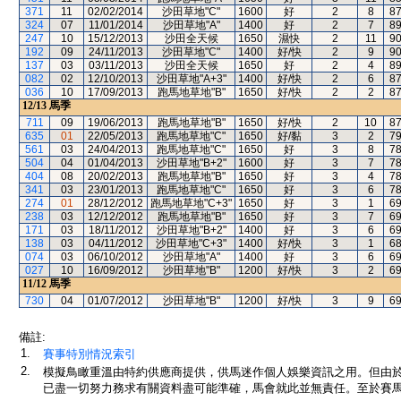
371
11
02/02/2014
沙田草地"C"
1600
好
2
8
8
324
07
11/01/2014
沙田草地"A"
1400
好
2
7
8
247
10
15/12/2013
沙田全天候
1650
濕快
2
11
9
192
09
24/11/2013
沙田草地"C"
1400
好/快
2
9
9
137
03
03/11/2013
沙田全天候
1650
好
2
4
8
082
02
12/10/2013
沙田草地"A+3"
1400
好/快
2
6
8
036
10
17/09/2013
跑馬地草地"B"
1650
好/快
2
2
8
12/13
馬季
711
09
19/06/2013
跑馬地草地"B"
1650
好/快
2
10
8
635
01
22/05/2013
跑馬地草地"C"
1650
好/黏
3
2
7
561
03
24/04/2013
跑馬地草地"C"
1650
好
3
8
7
504
04
01/04/2013
沙田草地"B+2"
1600
好
3
7
7
404
08
20/02/2013
跑馬地草地"B"
1650
好
3
4
7
341
03
23/01/2013
跑馬地草地"C"
1650
好
3
6
7
274
01
28/12/2012
跑馬地草地"C+3"
1650
好
3
1
6
238
03
12/12/2012
跑馬地草地"B"
1650
好
3
7
6
171
03
18/11/2012
沙田草地"B+2"
1400
好
3
6
6
138
03
04/11/2012
沙田草地"C+3"
1400
好/快
3
1
6
074
03
06/10/2012
沙田草地"A"
1400
好
3
6
6
027
10
16/09/2012
沙田草地"B"
1200
好/快
3
2
6
11/12
馬季
730
04
01/07/2012
沙田草地"B"
1200
好/快
3
9
6
備註:
1.
賽事特別情況索引
2.
模擬鳥瞰重溫由特約供應商提供，供馬迷作個人娛樂資訊之用。但由
已盡一切努力務求有關資料盡可能準確，馬會就此並無責任。至於賽馬