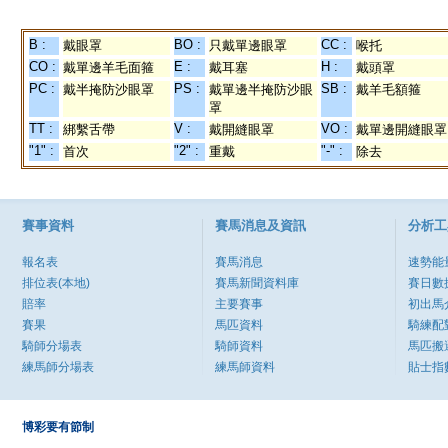
B :
BO :
CC :
戴眼罩
只戴單邊眼罩
喉托
CO :
E :
H :
戴單邊羊毛面箍
戴耳塞
戴頭罩
PC :
PS :
SB :
戴半掩防沙眼罩
戴單邊半掩防沙眼
戴羊毛額箍
罩
TT :
V :
VO :
綁繫舌帶
戴開縫眼罩
戴單邊開縫眼罩
"1" :
"2" :
"-" :
首次
重戴
除去
賽事資料
賽馬消息及資訊
分析工
報名表
賽馬消息
速勢能
排位表(本地)
賽馬新聞資料庫
賽日數
賠率
主要賽事
初出馬
賽果
馬匹資料
騎練配
騎師分場表
騎師資料
馬匹搬
練馬師分場表
練馬師資料
貼士指
博彩要有節制