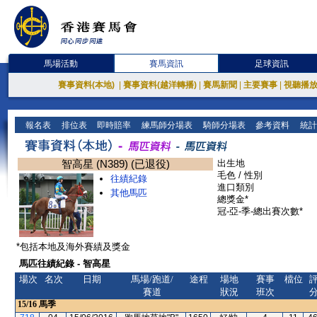
馬場活動
賽馬資訊
足球資訊
賽事資料(本地)
|
賽事資料(越洋轉播)
|
賽馬新聞
|
主要賽事
|
視聽播
報名表
排位表
即時賠率
練馬師分場表
騎師分場表
參考資料
統計
智高星 (N389) (已退役)
出生地
毛色 / 性別
往績紀錄
進口類別
其他馬匹
總獎金*
冠-亞-季-總出賽次數*
*包括本地及海外賽績及獎金
馬匹往績紀錄 - 智高星
場次
名次
日期
馬場/跑道/
途程
場地
賽事
檔位
賽道
狀況
班次
15/16
馬季