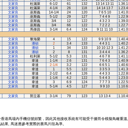
7
文家良
杜滿萊
6-1/2
61
132
13 14 13 11
1.36.
9
文家良
杜滿萊
4-1/4
26
118
14 14 13 7
1.23.
0
文家良
巫斯義
14-1/4
24
120
7 6 5 10
1.41.
0
文家良
巫斯義
5-1/2
29
127
7 4 4 9
1.22.
9
文家良
巫斯義
3/4
12
122
4 3 2 3
1.39.
7
文家良
巫斯義
3/4
66
122
7 2 2 2
1.22.
7
文家良
馬偉昌
3-1/4
6.4
124
9 11 11 10
1.41.
7
文家良
黎海榮
4
15
122
9 9 10 9
1.40.
9
文家良
潘頓
2
3.4
133
4 4 3 1
1.40.
8
文家良
潘頓
1
34
133
10 10 12 3
1.41.
8
文家良
潘頓
2
8
131
3 4 4 4
1.36.
8
文家良
杜利萊
5-1/2
5.3
131
4 6 7 8
1.41.
8
文家良
韋達
1-1/4
2.6
131
7 6 4 3
1.40.
9
文家良
韋達
2-1/4
3.2
122
6 6 5 1
1.40.
9
文家良
韋達
1
5.5
122
3 3 5 3
1.41.
9
文家良
韋達
2-1/2
6.4
126
4 4 3 3
1.22.
8
文家良
韋達
1-1/4
4.2
122
5 4 4 3
1.23.
9
文家良
韋達
3
6.9
124
7 7 7 3
1.22.
9
文家良
韋達
5-1/4
4.5
127
9 9 10
1.10.
9
文家良
郭立基
3-1/4
79
123
13 13 4
1.10.
於香港馬場內手機信號頻繁，因此其他接收系統有可能受干擾而令模擬鳥瞰重溫
結果, 馬迷應參考實際的賽馬片段為準。