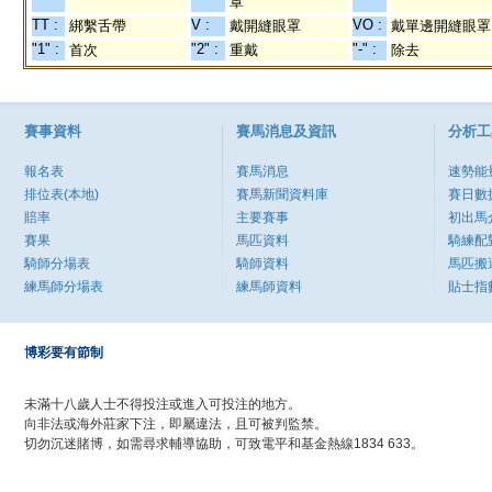
罩
TT :
V :
VO :
綁繫舌帶
戴開縫眼罩
戴單邊開縫眼罩
"1" :
"2" :
"-" :
首次
重戴
除去
賽事資料
賽馬消息及資訊
分析工
報名表
賽馬消息
速勢能
排位表(本地)
賽馬新聞資料庫
賽日數
賠率
主要賽事
初出馬
賽果
馬匹資料
騎練配
騎師分場表
騎師資料
馬匹搬
練馬師分場表
練馬師資料
貼士指
博彩要有節制
未滿十八歲人士不得投注或進入可投注的地方。
向非法或海外莊家下注，即屬違法，且可被判監禁。
切勿沉迷賭博，如需尋求輔導協助，可致電平和基金熱線1834 633。