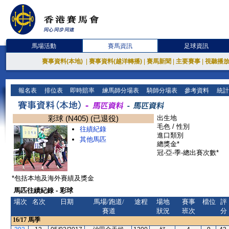
馬場活動
賽馬資訊
足球資訊
賽事資料(本地)
|
賽事資料(越洋轉播)
|
賽馬新聞
|
主要賽事
|
視聽播
報名表
排位表
即時賠率
練馬師分場表
騎師分場表
參考資料
統計
彩球 (N405) (已退役)
出生地
毛色 / 性別
往績紀錄
進口類別
其他馬匹
總獎金*
冠-亞-季-總出賽次數*
*包括本地及海外賽績及獎金
馬匹往績紀錄 - 彩球
場次
名次
日期
馬場/跑道/
途程
場地
賽事
檔位
評
賽道
狀況
班次
分
16/17
馬季