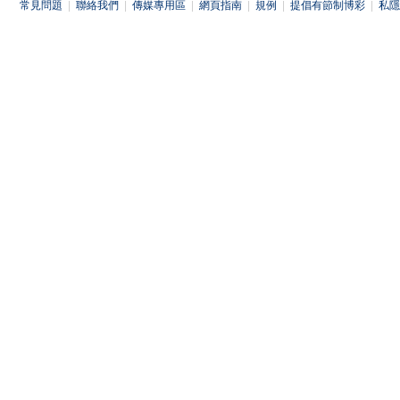
常見問題
|
聯絡我們
|
傳媒專用區
|
網頁指南
|
規例
|
提倡有節制博彩
|
私隱