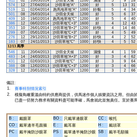
611
02
10/05/2014
沙田全天候
1200
濕慢
5
9
28
574
12
27/04/2014
沙田草地"A"
1200
好
5
13
31
519
11
02/04/2014
跑馬地草地"A"
1000
好/黏
5
4
34
501
08
26/03/2014
沙田全天候
1200
好
5
6
37
409
10
19/02/2014
跑馬地草地"C"
1200
好
5
4
40
386
12
08/02/2014
沙田草地"C+3"
1600
好
4
12
43
353
10
26/01/2014
沙田草地"B+2"
1200
好/快
4
14
46
299
07
05/01/2014
沙田草地"C+3"
1000
好
4
5
49
276
12
29/12/2013
沙田草地"B+2"
1000
好/快
4
2
52
183
07
24/11/2013
沙田草地"C"
1000
好/快
4
5
52
12/13
馬季
546
11
20/04/2013
沙田全天候
1200
濕慢
4
1
59
483
14
24/03/2013
沙田草地"A+3"
1200
好
3
4
62
431
12
02/03/2013
沙田草地"C"
1200
好
3
9
64
388
08
12/02/2013
沙田草地"C+3"
1200
好
3
4
66
328
12
20/01/2013
沙田草地"A"
1200
好
3
2
66
備註:
1.
賽事特別情況索引
2.
模擬鳥瞰重溫由特約供應商提供，供馬迷作個人娛樂資訊之用。但由
已盡一切努力務求有關資料盡可能準確，馬會就此並無責任。至於賽馬
B :
BO :
CC :
戴眼罩
只戴單邊眼罩
喉托
CO :
E :
H :
戴單邊羊毛面箍
戴耳塞
戴頭罩
PC :
PS :
SB :
戴半掩防沙眼罩
戴單邊半掩防沙眼
戴羊毛額箍