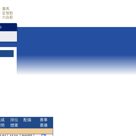
賽馬
足智彩
六合彩
少
完成
排位
配備
賽事
時間
體重
重播