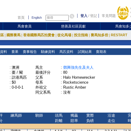
登入
/
登記
常見問題
首頁
English
馬會會員
慈善及社區貢獻
馬會知多
放區
|
國際賽馬
|
香港國際馬匹拍賣會
|
從化馬場
|
投注指南
|
賽馬知多些
|
RESTART
資料
賽果
賽事報告
騎練資料
馬匹資料
試閘結果
賽期表
:
澳洲
馬主
:
鄧興強先生及夫人
:
棗 / 閹
最後評分
:
80
:
訪港馬匹
父系
:
Halo Homewrecker
:
$0
母系
:
Rocketscience
:
0-0-0-1
外祖父
:
Rustic Amber
同父系馬
:
沒有
評
練馬師
騎師
頭馬
獨贏
實際
沿途
分
距離
賠率
負磅
走位