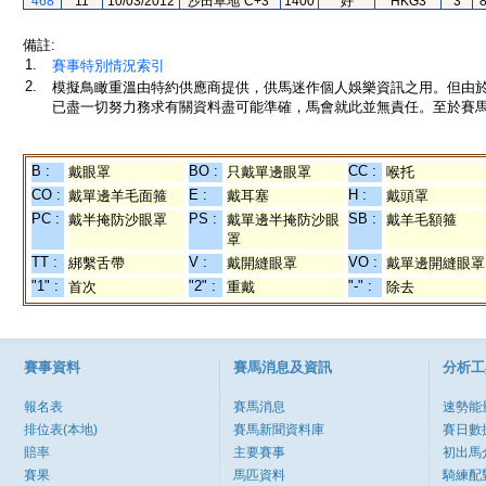
468
11
10/03/2012
沙田草地"C+3"
1400
好
HKG3
3
備註:
1.
賽事特別情況索引
2.
模擬鳥瞰重溫由特約供應商提供，供馬迷作個人娛樂資訊之用。但由
已盡一切努力務求有關資料盡可能準確，馬會就此並無責任。至於賽馬
B :
BO :
CC :
戴眼罩
只戴單邊眼罩
喉托
CO :
E :
H :
戴單邊羊毛面箍
戴耳塞
戴頭罩
PC :
PS :
SB :
戴半掩防沙眼罩
戴單邊半掩防沙眼
戴羊毛額箍
罩
TT :
V :
VO :
綁繫舌帶
戴開縫眼罩
戴單邊開縫眼罩
"1" :
"2" :
"-" :
首次
重戴
除去
賽事資料
賽馬消息及資訊
分析工
報名表
賽馬消息
速勢能
排位表(本地)
賽馬新聞資料庫
賽日數
賠率
主要賽事
初出馬
賽果
馬匹資料
騎練配