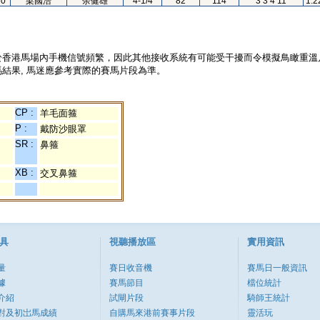
80
梁國浩
余健雄
4-1/4
82
114
3 3 4 11
1.2
於香港馬場內手機信號頻繁，因此其他接收系統有可能受干擾而令模擬鳥瞰重溫
結果, 馬迷應參考實際的賽馬片段為準。
CP :
羊毛面箍
P :
戴防沙眼罩
SR :
鼻箍
XB :
交叉鼻箍
具
視聽播放區
實用資訊
量
賽日收音機
賽馬日一般資訊
據
賽馬節目
檔位統計
介紹
試閘片段
騎師王統計
對及初岀馬成績
自購馬來港前賽事片段
靈活玩