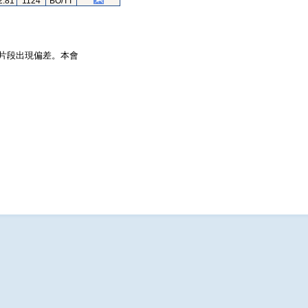
2.81
1124
BO/TT
片段出現偏差。本會