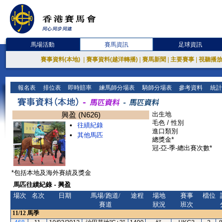
馬場活動
賽馬資訊
足球資訊
賽事資料(本地)
|
賽事資料(越洋轉播)
|
賽馬新聞
|
主要賽事
|
視聽播
報名表
排位表
即時賠率
練馬師分場表
騎師分場表
參考資料
統計
興盈 (N626)
出生地
毛色 / 性別
往績紀錄
進口類別
其他馬匹
總獎金*
冠-亞-季-總出賽次數*
*包括本地及海外賽績及獎金
馬匹往績紀錄 - 興盈
場次
名次
日期
馬場/跑道/
途程
場地
賽事
檔位
賽道
狀況
班次
11/12
馬季