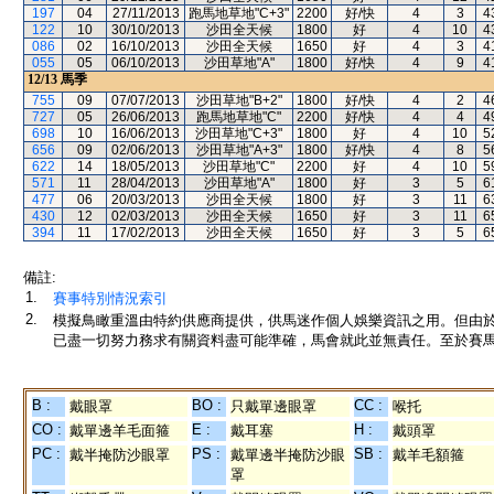
197
04
27/11/2013
跑馬地草地"C+3"
2200
好/快
4
3
4
122
10
30/10/2013
沙田全天候
1800
好
4
10
4
086
02
16/10/2013
沙田全天候
1650
好
4
3
4
055
05
06/10/2013
沙田草地"A"
1800
好/快
4
9
4
12/13
馬季
755
09
07/07/2013
沙田草地"B+2"
1800
好/快
4
2
4
727
05
26/06/2013
跑馬地草地"C"
2200
好/快
4
4
4
698
10
16/06/2013
沙田草地"C+3"
1800
好
4
10
5
656
09
02/06/2013
沙田草地"A+3"
1800
好/快
4
8
5
622
14
18/05/2013
沙田草地"C"
2200
好
4
10
5
571
11
28/04/2013
沙田草地"A"
1800
好
3
5
6
477
06
20/03/2013
沙田全天候
1800
好
3
11
6
430
12
02/03/2013
沙田全天候
1650
好
3
11
6
394
11
17/02/2013
沙田全天候
1650
好
3
5
6
備註:
1.
賽事特別情況索引
2.
模擬鳥瞰重溫由特約供應商提供，供馬迷作個人娛樂資訊之用。但由
已盡一切努力務求有關資料盡可能準確，馬會就此並無責任。至於賽馬
B :
BO :
CC :
戴眼罩
只戴單邊眼罩
喉托
CO :
E :
H :
戴單邊羊毛面箍
戴耳塞
戴頭罩
PC :
PS :
SB :
戴半掩防沙眼罩
戴單邊半掩防沙眼
戴羊毛額箍
罩