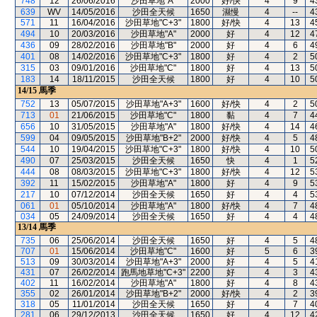
748
12
26/06/2016
沙田草地"A"
2000
好/快
4
9
4
639
WV
14/05/2016
沙田全天候
1650
濕慢
4
--
4
571
11
16/04/2016
沙田草地"C+3"
1800
好/快
4
13
4
494
10
20/03/2016
沙田草地"A"
2000
好
4
12
4
436
09
28/02/2016
沙田草地"B"
2000
好
4
6
4
401
08
14/02/2016
沙田草地"C+3"
1800
好
4
2
5
315
03
09/01/2016
沙田草地"C"
1800
好
4
13
5
183
14
18/11/2015
沙田全天候
1800
好
4
10
5
14/15
馬季
752
13
05/07/2015
沙田草地"A+3"
1600
好/快
4
2
5
713
01
21/06/2015
沙田草地"C"
1800
黏
4
7
4
656
10
31/05/2015
沙田草地"A"
1800
好/快
4
14
4
599
04
09/05/2015
沙田草地"B+2"
2000
好/快
4
5
4
544
10
19/04/2015
沙田草地"C+3"
1800
好/快
4
10
5
490
07
25/03/2015
沙田全天候
1650
快
4
1
5
444
08
08/03/2015
沙田草地"C+3"
1800
好/快
4
12
5
392
11
15/02/2015
沙田草地"A"
1800
好
4
9
5
217
10
07/12/2014
沙田全天候
1650
好
4
4
5
061
01
05/10/2014
沙田草地"A"
1800
好/快
4
7
4
034
05
24/09/2014
沙田全天候
1650
好
4
4
4
13/14
馬季
735
06
25/06/2014
沙田全天候
1650
好
4
5
4
707
01
15/06/2014
沙田草地"C"
1600
好
5
6
3
513
09
30/03/2014
沙田草地"A+3"
2000
好
4
5
4
431
07
26/02/2014
跑馬地草地"C+3"
2200
好
4
3
4
402
11
16/02/2014
沙田草地"A"
1800
好
4
8
4
355
02
26/01/2014
沙田草地"B+2"
2000
好/快
4
2
3
318
05
11/01/2014
沙田全天候
1650
好
4
7
4
281
06
29/12/2013
沙田全天候
1650
好
4
12
4