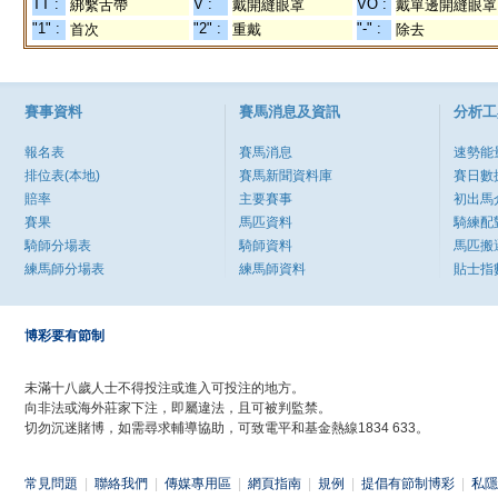
TT :
V :
VO :
綁繫舌帶
戴開縫眼罩
戴單邊開縫眼罩
"1" :
"2" :
"-" :
首次
重戴
除去
賽事資料
賽馬消息及資訊
分析工
報名表
賽馬消息
速勢能
排位表(本地)
賽馬新聞資料庫
賽日數
賠率
主要賽事
初出馬
賽果
馬匹資料
騎練配
騎師分場表
騎師資料
馬匹搬
練馬師分場表
練馬師資料
貼士指
博彩要有節制
未滿十八歲人士不得投注或進入可投注的地方。
向非法或海外莊家下注，即屬違法，且可被判監禁。
切勿沉迷賭博，如需尋求輔導協助，可致電平和基金熱線1834 633。
常見問題
|
聯絡我們
|
傳媒專用區
|
網頁指南
|
規例
|
提倡有節制博彩
|
私隱