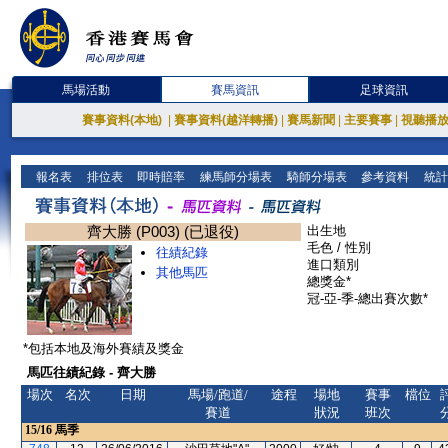
馬場活動
賽馬資訊
足球資訊
賽事資料(本地)
|
賽事資料(越洋轉播)
|
賽馬新聞
|
主要賽事
|
視聽播
報名表
排位表
即時賠率
練馬師分場表
騎師分場表
參考資料
統計
齊大勝 (P003) (已退役)
出生地
毛色 / 性別
往績紀錄
進口類別
其他馬匹
總獎金*
冠-亞-季-總出賽次數*
*包括本地及海外賽績及獎金
馬匹往績紀錄 - 齊大勝
場次
名次
日期
馬場/跑道/
途程
場地
賽事
檔位
賽道
狀況
班次
15/16
馬季