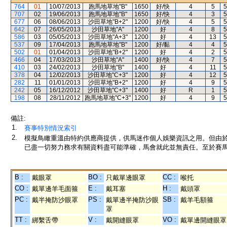
764
01
10/07/2013
跑馬地草地"B"
1650
好/快
4
5
5
707
02
19/06/2013
跑馬地草地"B"
1650
好/快
4
3
5
677
06
08/06/2013
沙田草地"B+2"
1200
好/快
4
5
5
642
07
26/05/2013
沙田草地"A"
1200
好
4
8
5
586
03
05/05/2013
沙田草地"A+3"
1200
好
4
13
5
537
09
17/04/2013
跑馬地草地"B"
1200
好/黏
4
4
5
502
01
01/04/2013
沙田草地"B+2"
1200
好
4
2
5
466
04
17/03/2013
沙田草地"A"
1400
好/快
4
7
5
410
03
24/02/2013
沙田草地"B"
1400
好
4
11
5
378
04
12/02/2013
沙田草地"C+3"
1200
好
4
12
5
282
11
01/01/2013
沙田草地"B+2"
1200
好
4
9
5
242
05
16/12/2012
沙田草地"C+3"
1400
好
R
1
5
198
08
28/11/2012
跑馬地草地"C+3"
1200
好
4
9
5
備註:
1.
賽事特別情況索引
2.
模擬鳥瞰重溫由特約供應商提供，供馬迷作個人娛樂資訊之用。但由
已盡一切努力務求有關資料盡可能準確，馬會就此並無責任。至於賽馬
B :
BO :
CC :
戴眼罩
只戴單邊眼罩
喉托
CO :
E :
H :
戴單邊羊毛面箍
戴耳塞
戴頭罩
PC :
PS :
SB :
戴半掩防沙眼罩
戴單邊半掩防沙眼
戴羊毛額箍
罩
TT :
V :
VO :
綁繫舌帶
戴開縫眼罩
戴單邊開縫眼罩