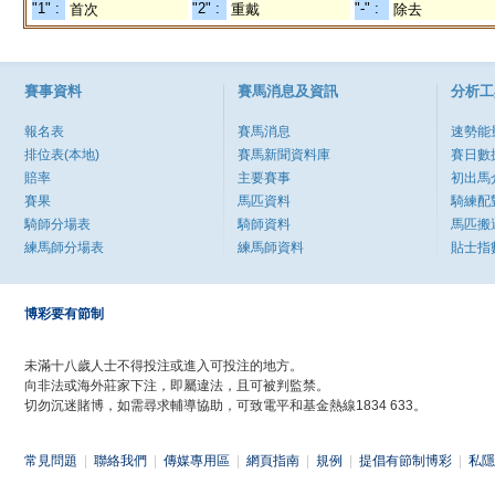
"1" :
"2" :
"-" :
首次
重戴
除去
賽事資料
賽馬消息及資訊
分析工
報名表
賽馬消息
速勢能
排位表(本地)
賽馬新聞資料庫
賽日數
賠率
主要賽事
初出馬
賽果
馬匹資料
騎練配
騎師分場表
騎師資料
馬匹搬
練馬師分場表
練馬師資料
貼士指
博彩要有節制
未滿十八歲人士不得投注或進入可投注的地方。
向非法或海外莊家下注，即屬違法，且可被判監禁。
切勿沉迷賭博，如需尋求輔導協助，可致電平和基金熱線1834 633。
常見問題
|
聯絡我們
|
傳媒專用區
|
網頁指南
|
規例
|
提倡有節制博彩
|
私隱