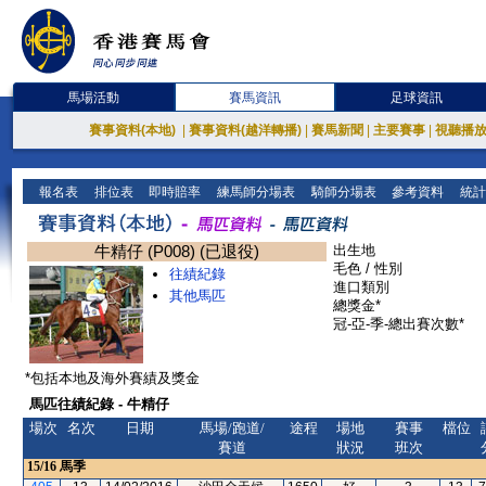
馬場活動
賽馬資訊
足球資訊
賽事資料(本地)
|
賽事資料(越洋轉播)
|
賽馬新聞
|
主要賽事
|
視聽播
報名表
排位表
即時賠率
練馬師分場表
騎師分場表
參考資料
統計
牛精仔 (P008) (已退役)
出生地
毛色 / 性別
往績紀錄
進口類別
其他馬匹
總獎金*
冠-亞-季-總出賽次數*
*包括本地及海外賽績及獎金
馬匹往績紀錄 - 牛精仔
場次
名次
日期
馬場/跑道/
途程
場地
賽事
檔位
賽道
狀況
班次
15/16
馬季