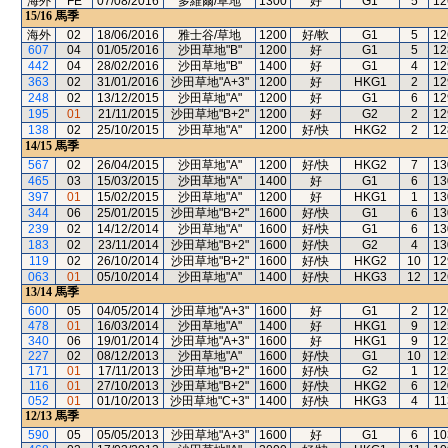
海外
FE
07/08/2016
多維爾/草地
1300
好
G1
5
12
15/16
馬季
海外
02
18/06/2016
雅士谷/草地
1200
好/軟
G1
5
12
607
04
01/05/2016
沙田草地"B"
1200
好
G1
5
12
442
04
28/02/2016
沙田草地"B"
1400
好
G1
4
12
363
02
31/01/2016
沙田草地"A+3"
1200
好
HKG1
2
12
248
02
13/12/2015
沙田草地"A"
1200
好
G1
6
12
195
01
21/11/2015
沙田草地"B+2"
1200
好
G2
2
12
138
02
25/10/2015
沙田草地"A"
1200
好/快
HKG2
2
12
14/15
馬季
567
02
26/04/2015
沙田草地"A"
1200
好/快
HKG2
7
13
465
03
15/03/2015
沙田草地"A"
1400
好
G1
6
13
397
01
15/02/2015
沙田草地"A"
1200
好
HKG1
1
13
344
06
25/01/2015
沙田草地"B+2"
1600
好/快
G1
6
13
239
02
14/12/2014
沙田草地"A"
1600
好/快
G1
6
13
183
02
23/11/2014
沙田草地"B+2"
1600
好/快
G2
4
13
119
02
26/10/2014
沙田草地"B+2"
1600
好/快
HKG2
10
12
063
01
05/10/2014
沙田草地"A"
1400
好/快
HKG3
12
12
13/14
馬季
600
05
04/05/2014
沙田草地"A+3"
1600
好
G1
2
12
478
01
16/03/2014
沙田草地"A"
1400
好
HKG1
9
12
340
06
19/01/2014
沙田草地"A+3"
1600
好
HKG1
9
12
227
02
08/12/2013
沙田草地"A"
1600
好/快
G1
10
12
171
01
17/11/2013
沙田草地"B+2"
1600
好/快
G2
1
12
116
01
27/10/2013
沙田草地"B+2"
1600
好/快
HKG2
6
12
052
01
01/10/2013
沙田草地"C+3"
1400
好/快
HKG3
4
11
12/13
馬季
590
05
05/05/2013
沙田草地"A+3"
1600
好
G1
6
10