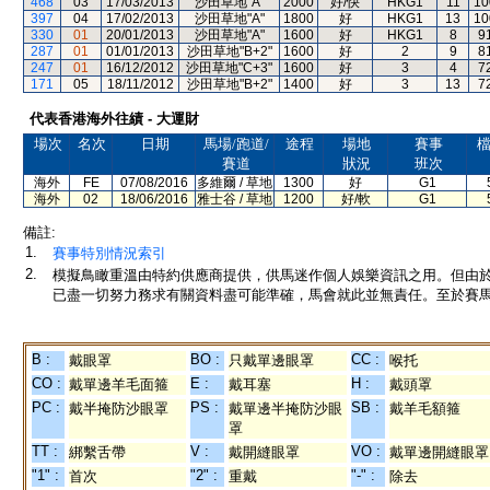
468
03
17/03/2013
沙田草地"A"
2000
好/快
HKG1
11
10
397
04
17/02/2013
沙田草地"A"
1800
好
HKG1
13
10
330
01
20/01/2013
沙田草地"A"
1600
好
HKG1
8
9
287
01
01/01/2013
沙田草地"B+2"
1600
好
2
9
8
247
01
16/12/2012
沙田草地"C+3"
1600
好
3
4
7
171
05
18/11/2012
沙田草地"B+2"
1400
好
3
13
7
代表香港海外往績 - 大運財
場次
名次
日期
馬場/跑道/
途程
場地
賽事
賽道
狀況
班次
海外
FE
07/08/2016
多維爾 / 草地
1300
好
G1
海外
02
18/06/2016
雅士谷 / 草地
1200
好/軟
G1
備註:
1.
賽事特別情況索引
2.
模擬鳥瞰重溫由特約供應商提供，供馬迷作個人娛樂資訊之用。但由
已盡一切努力務求有關資料盡可能準確，馬會就此並無責任。至於賽馬
B :
BO :
CC :
戴眼罩
只戴單邊眼罩
喉托
CO :
E :
H :
戴單邊羊毛面箍
戴耳塞
戴頭罩
PC :
PS :
SB :
戴半掩防沙眼罩
戴單邊半掩防沙眼
戴羊毛額箍
罩
TT :
V :
VO :
綁繫舌帶
戴開縫眼罩
戴單邊開縫眼罩
"1" :
"2" :
"-" :
首次
重戴
除去