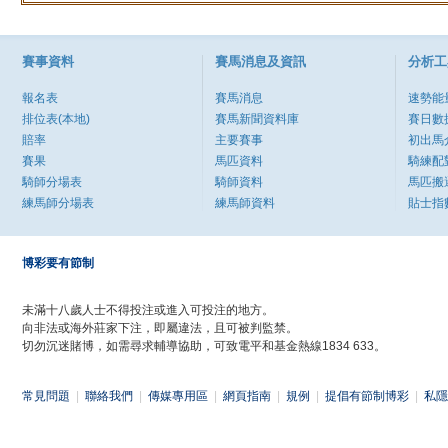
賽事資料
賽馬消息及資訊
分析工
報名表
賽馬消息
速勢能
排位表(本地)
賽馬新聞資料庫
賽日數
賠率
主要賽事
初出馬
賽果
馬匹資料
騎練配
騎師分場表
騎師資料
馬匹搬
練馬師分場表
練馬師資料
貼士指
博彩要有節制
未滿十八歲人士不得投注或進入可投注的地方。
向非法或海外莊家下注，即屬違法，且可被判監禁。
切勿沉迷賭博，如需尋求輔導協助，可致電平和基金熱線1834 633。
常見問題
|
聯絡我們
|
傳媒專用區
|
網頁指南
|
規例
|
提倡有節制博彩
|
私隱