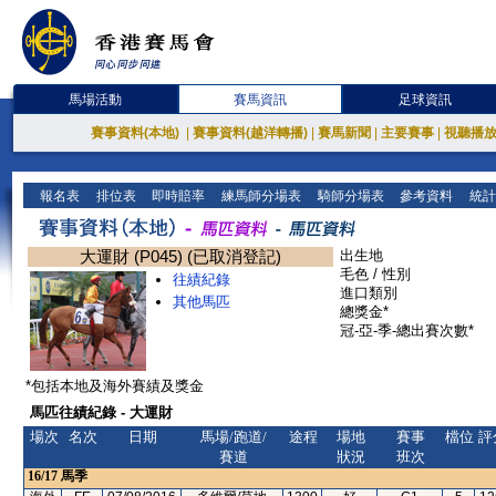
馬場活動
賽馬資訊
足球資訊
賽事資料(本地)
|
賽事資料(越洋轉播)
|
賽馬新聞
|
主要賽事
|
視聽播
報名表
排位表
即時賠率
練馬師分場表
騎師分場表
參考資料
統計
大運財 (P045) (已取消登記)
出生地
毛色 / 性別
往績紀錄
進口類別
其他馬匹
總獎金*
冠-亞-季-總出賽次數*
*包括本地及海外賽績及獎金
馬匹往績紀錄 - 大運財
場次
名次
日期
馬場/跑道/
途程
場地
賽事
檔位
評
賽道
狀況
班次
16/17
馬季