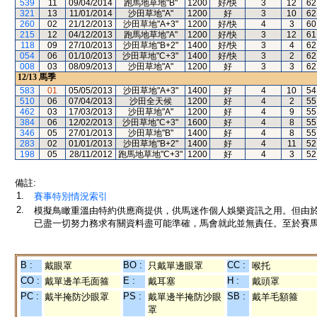
539
11
09/04/2014
跑馬地草地"B"
1200
好/快
3
12
62
321
13
11/01/2014
沙田草地"A"
1200
好
3
10
62
260
02
21/12/2013
沙田草地"A+3"
1200
好/快
4
3
60
215
12
04/12/2013
跑馬地草地"A"
1200
好/快
3
12
61
118
09
27/10/2013
沙田草地"B+2"
1400
好/快
3
4
62
054
06
01/10/2013
沙田草地"C+3"
1400
好/快
3
2
62
008
03
08/09/2013
沙田草地"A"
1200
好
3
3
62
12/13
馬季
583
01
05/05/2013
沙田草地"A+3"
1400
好
4
10
54
510
06
07/04/2013
沙田全天候
1200
好
4
2
55
462
03
17/03/2013
沙田草地"A"
1200
好
4
9
55
384
06
12/02/2013
沙田草地"C+3"
1600
好
4
8
55
346
05
27/01/2013
沙田草地"B"
1400
好
4
8
55
283
02
01/01/2013
沙田草地"B+2"
1400
好
4
11
52
198
05
28/11/2012
跑馬地草地"C+3"
1200
好
4
3
52
備註:
1.
賽事特別情況索引
2.
模擬鳥瞰重溫由特約供應商提供，供馬迷作個人娛樂資訊之用。但由
已盡一切努力務求有關資料盡可能準確，馬會就此並無責任。至於賽馬
B :
BO :
CC :
戴眼罩
只戴單邊眼罩
喉托
CO :
E :
H :
戴單邊羊毛面箍
戴耳塞
戴頭罩
PC :
PS :
SB :
戴半掩防沙眼罩
戴單邊半掩防沙眼
戴羊毛額箍
罩