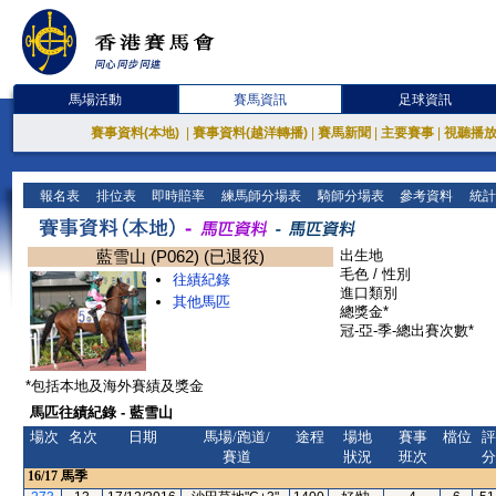
馬場活動
賽馬資訊
足球資訊
賽事資料(本地)
|
賽事資料(越洋轉播)
|
賽馬新聞
|
主要賽事
|
視聽播
報名表
排位表
即時賠率
練馬師分場表
騎師分場表
參考資料
統計
藍雪山 (P062) (已退役)
出生地
毛色 / 性別
往績紀錄
進口類別
其他馬匹
總獎金*
冠-亞-季-總出賽次數*
*包括本地及海外賽績及獎金
馬匹往績紀錄 - 藍雪山
場次
名次
日期
馬場/跑道/
途程
場地
賽事
檔位
評
賽道
狀況
班次
分
16/17
馬季