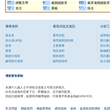
TT :
V :
VO :
綁繫舌帶
戴開縫眼罩
戴單邊開縫眼罩
"1" :
"2" :
"-" :
首次
重戴
除去
賽事資料
賽馬消息及資訊
分析工
報名表
賽馬消息
速勢能
排位表(本地)
賽馬新聞資料庫
賽日數
賠率
主要賽事
初出馬
賽果
馬匹資料
騎練配
騎師分場表
騎師資料
馬匹搬
練馬師分場表
練馬師資料
貼士指
博彩要有節制
未滿十八歲人士不得投注或進入可投注的地方。
向非法或海外莊家下注，即屬違法，且可被判監禁。
切勿沉迷賭博，如需尋求輔導協助，可致電平和基金熱線1834 633。
常見問題
|
聯絡我們
|
傳媒專用區
|
網頁指南
|
規例
|
提倡有節制博彩
|
私隱