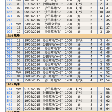
797
WV
16/07/2017
沙田草地"C"
1200
好
5
--
31
770
03
01/07/2017
沙田草地"A+3"
1200
好/快
5
2
31
500
07
19/03/2017
沙田草地"A"
1400
好/黏
5
14
31
465
02
05/03/2017
沙田草地"C"
1200
好/快
5
10
30
371
07
30/01/2017
沙田草地"B"
1200
好
5
4
32
213
13
27/11/2016
沙田草地"C"
1400
好
5
7
35
121
WV
23/10/2016
沙田全天候
1200
好
5
--
35
021
13
11/09/2016
沙田草地"C"
1400
好
5
11
37
002
12
03/09/2016
沙田草地"B"
1400
好
5
3
39
15/16
馬季
725
13
19/06/2016
沙田草地"C+3"
1000
好/快
4
3
44
673
11
29/05/2016
沙田草地"A+3"
1400
好
4
4
46
605
06
01/05/2016
沙田草地"B"
1400
好
4
11
48
584
07
24/04/2016
沙田草地"A"
1400
好
4
4
48
510
02
28/03/2016
沙田草地"A+3"
1400
好
4
7
46
477
05
13/03/2016
沙田草地"C+3"
1200
好
4
1
48
416
04
21/02/2016
沙田草地"A"
1200
好
4
3
50
399
09
14/02/2016
沙田草地"C+3"
1200
好
4
6
52
266
WV
19/12/2015
沙田草地"C+3"
1400
好
4
--
52
227
04
06/12/2015
沙田草地"C+3"
1200
好
4
9
54
131
05
25/10/2015
沙田草地"A"
1200
好/快
4
12
54
14/15
馬季
744
WV
01/07/2015
沙田草地"A"
1200
好/快
4
--
56
691
04
14/06/2015
沙田草地"B+2"
1200
好/快
4
1
58
642
05
24/05/2015
沙田草地"C+3"
1000
好
3
3
60
549
09
19/04/2015
沙田草地"C+3"
1000
好/快
3
4
62
482
09
21/03/2015
沙田草地"C+3"
1000
好
3
2
64
429
09
01/03/2015
沙田草地"B+2"
1200
好/快
3
9
64