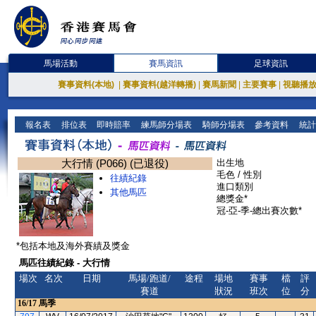
馬場活動
賽馬資訊
足球資訊
賽事資料(本地)
|
賽事資料(越洋轉播)
|
賽馬新聞
|
主要賽事
|
視聽播
報名表
排位表
即時賠率
練馬師分場表
騎師分場表
參考資料
統計
大行情 (P066) (已退役)
出生地
毛色 / 性別
往績紀錄
進口類別
其他馬匹
總獎金*
冠-亞-季-總出賽次數*
*包括本地及海外賽績及獎金
馬匹往績紀錄 - 大行情
場次
名次
日期
馬場/跑道/
途程
場地
賽事
檔
評
賽道
狀況
班次
位
分
16/17
馬季