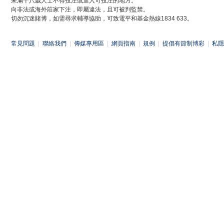
未滿十八歲人士不得投注或進入可投注的地方。
向非法或海外莊家下注，即屬違法，且可被判監禁。
切勿沉迷賭博，如需尋求輔導協助，可致電平和基金熱線1834 633。
常見問題
|
聯絡我們
|
傳媒專用區
|
網頁指南
|
規例
|
提倡有節制博彩
|
私隱