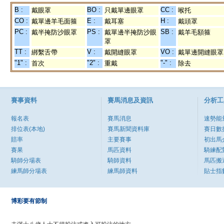
B :
BO :
CC :
戴眼罩
只戴單邊眼罩
喉托
CO :
E :
H :
戴單邊羊毛面箍
戴耳塞
戴頭罩
PC :
PS :
SB :
戴半掩防沙眼罩
戴單邊半掩防沙眼
戴羊毛額箍
罩
TT :
V :
VO :
綁繫舌帶
戴開縫眼罩
戴單邊開縫眼罩
"1" :
"2" :
"-" :
首次
重戴
除去
賽事資料
賽馬消息及資訊
分析工
報名表
賽馬消息
速勢能
排位表(本地)
賽馬新聞資料庫
賽日數
賠率
主要賽事
初出馬
賽果
馬匹資料
騎練配
騎師分場表
騎師資料
馬匹搬
練馬師分場表
練馬師資料
貼士指
博彩要有節制