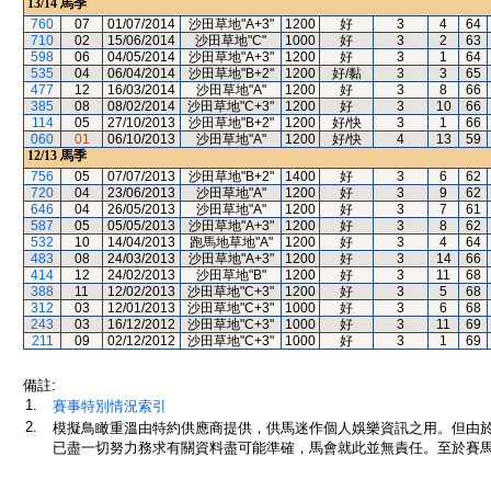
13/14
馬季
760
07
01/07/2014
沙田草地"A+3"
1200
好
3
4
64
710
02
15/06/2014
沙田草地"C"
1000
好
3
2
63
598
06
04/05/2014
沙田草地"A+3"
1200
好
3
1
64
535
04
06/04/2014
沙田草地"B+2"
1200
好/黏
3
3
65
477
12
16/03/2014
沙田草地"A"
1200
好
3
8
66
385
08
08/02/2014
沙田草地"C+3"
1200
好
3
10
66
114
05
27/10/2013
沙田草地"B+2"
1200
好/快
3
1
66
060
01
06/10/2013
沙田草地"A"
1200
好/快
4
13
59
12/13
馬季
756
05
07/07/2013
沙田草地"B+2"
1400
好
3
6
62
720
04
23/06/2013
沙田草地"A"
1200
好
3
9
62
646
04
26/05/2013
沙田草地"A"
1200
好
3
7
61
587
05
05/05/2013
沙田草地"A+3"
1200
好
3
8
62
532
10
14/04/2013
跑馬地草地"A"
1200
好
3
4
64
483
08
24/03/2013
沙田草地"A+3"
1200
好
3
14
66
414
12
24/02/2013
沙田草地"B"
1200
好
3
11
68
388
11
12/02/2013
沙田草地"C+3"
1200
好
3
5
68
312
03
12/01/2013
沙田草地"C+3"
1000
好
3
6
68
243
03
16/12/2012
沙田草地"C+3"
1000
好
3
11
69
211
09
02/12/2012
沙田草地"C+3"
1000
好
3
1
69
備註:
1.
賽事特別情況索引
2.
模擬鳥瞰重溫由特約供應商提供，供馬迷作個人娛樂資訊之用。但由
已盡一切努力務求有關資料盡可能準確，馬會就此並無責任。至於賽馬