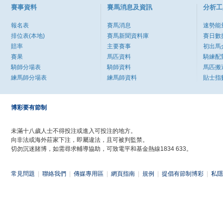
賽事資料
賽馬消息及資訊
分析工
報名表
賽馬消息
速勢能
排位表(本地)
賽馬新聞資料庫
賽日數
賠率
主要賽事
初出馬
賽果
馬匹資料
騎練配
騎師分場表
騎師資料
馬匹搬
練馬師分場表
練馬師資料
貼士指
博彩要有節制
未滿十八歲人士不得投注或進入可投注的地方。
向非法或海外莊家下注，即屬違法，且可被判監禁。
切勿沉迷賭博，如需尋求輔導協助，可致電平和基金熱線1834 633。
常見問題
|
聯絡我們
|
傳媒專用區
|
網頁指南
|
規例
|
提倡有節制博彩
|
私隱