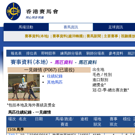
馬場活動
賽馬資訊
足球資訊
賽事資料(本地)
|
賽事資料(越洋轉播)
|
賽馬新聞
|
主要賽事
|
視聽播
報名表
排位表
即時賠率
練馬師分場表
騎師分場表
參考資料
統計
一見鍾情 (P067) (已退役)
出生地
毛色 / 性別
往績紀錄
進口類別
其他馬匹
總獎金*
冠-亞-季-總出賽次數*
*包括本地及海外賽績及獎金
馬匹往績紀錄 - 一見鍾情
場次
名次
日期
馬場/跑道/
途程
場地
賽事
檔位
賽道
狀況
班次
15/16
馬季