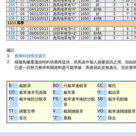
314
01
08/01/2014
跑馬地草地"B"
1650
好
3
10
7
255
01
18/12/2013
跑馬地草地"C"
1650
好
3
6
6
219
04
04/12/2013
跑馬地草地"A"
1650
好/快
3
4
6
143
04
06/11/2013
跑馬地草地"A"
1650
好
3
7
6
106
10
23/10/2013
跑馬地草地"C"
1650
好/快
3
7
6
12/13
馬季
756
10
07/07/2013
沙田草地"B+2"
1400
好
3
9
7
679
09
08/06/2013
沙田草地"B+2"
1200
好/快
3
1
7
538
09
17/04/2013
跑馬地草地"B"
1200
好/黏
3
4
7
備註:
1.
賽事特別情況索引
2.
模擬鳥瞰重溫由特約供應商提供，供馬迷作個人娛樂資訊之用。但由
已盡一切努力務求有關資料盡可能準確，馬會就此並無責任。至於賽馬
B :
BO :
CC :
戴眼罩
只戴單邊眼罩
喉托
CO :
E :
H :
戴單邊羊毛面箍
戴耳塞
戴頭罩
PC :
PS :
SB :
戴半掩防沙眼罩
戴單邊半掩防沙眼
戴羊毛額箍
罩
TT :
V :
VO :
綁繫舌帶
戴開縫眼罩
戴單邊開縫眼罩
"1" :
"2" :
"-" :
首次
重戴
除去