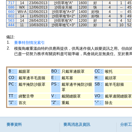
717
14
23/06/2013
沙田草地"A"
1600
好
4
1
45
686
WX
12/06/2013
沙田全天候
1200
快
4
--
45
660
WV-A
02/06/2013
沙田草地"A+3"
1400
好/快
4
--
45
602
14
11/05/2013
沙田草地"B+2"
1200
好/快
4
9
49
563
14
28/04/2013
沙田草地"A"
1200
好
4
4
52
444
11
10/03/2013
沙田草地"C+3"
1200
好
4
10
52
備註:
1.
賽事特別情況索引
2.
模擬鳥瞰重溫由特約供應商提供，供馬迷作個人娛樂資訊之用。但由
已盡一切努力務求有關資料盡可能準確，馬會就此並無責任。至於賽馬
B :
BO :
CC :
戴眼罩
只戴單邊眼罩
喉托
CO :
E :
H :
戴單邊羊毛面箍
戴耳塞
戴頭罩
PC :
PS :
SB :
戴半掩防沙眼罩
戴單邊半掩防沙眼
戴羊毛額箍
罩
TT :
V :
VO :
綁繫舌帶
戴開縫眼罩
戴單邊開縫眼罩
"1" :
"2" :
"-" :
首次
重戴
除去
賽事資料
賽馬消息及資訊
分析工