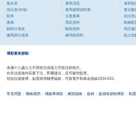
報名表
賽馬消息
速勢能
排位表(本地)
賽馬新聞資料庫
賽日數
賠率
主要賽事
初出馬
賽果
馬匹資料
騎練配
騎師分場表
騎師資料
馬匹搬
練馬師分場表
練馬師資料
貼士指
博彩要有節制
未滿十八歲人士不得投注或進入可投注的地方。
向非法或海外莊家下注，即屬違法，且可被判監禁。
切勿沉迷賭博，如需尋求輔導協助，可致電平和基金熱線1834 633。
常見問題
|
聯絡我們
|
傳媒專用區
|
網頁指南
|
規例
|
提倡有節制博彩
|
私隱