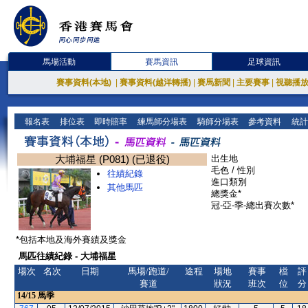
馬場活動
賽馬資訊
足球資訊
賽事資料(本地)
|
賽事資料(越洋轉播)
|
賽馬新聞
|
主要賽事
|
視聽播
報名表
排位表
即時賠率
練馬師分場表
騎師分場表
參考資料
統計
大埔福星 (P081) (已退役)
出生地
毛色 / 性別
往績紀錄
進口類別
其他馬匹
總獎金*
冠-亞-季-總出賽次數*
*包括本地及海外賽績及獎金
馬匹往績紀錄 - 大埔福星
場次
名次
日期
馬場/跑道/
途程
場地
賽事
檔
評
賽道
狀況
班次
位
分
14/15
馬季