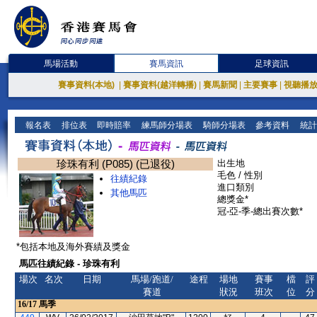
馬場活動
賽馬資訊
足球資訊
賽事資料(本地)
|
賽事資料(越洋轉播)
|
賽馬新聞
|
主要賽事
|
視聽播
報名表
排位表
即時賠率
練馬師分場表
騎師分場表
參考資料
統計
珍珠有利 (P085) (已退役)
出生地
毛色 / 性別
往績紀錄
進口類別
其他馬匹
總獎金*
冠-亞-季-總出賽次數*
*包括本地及海外賽績及獎金
馬匹往績紀錄 - 珍珠有利
場次
名次
日期
馬場/跑道/
途程
場地
賽事
檔
評
賽道
狀況
班次
位
分
16/17
馬季