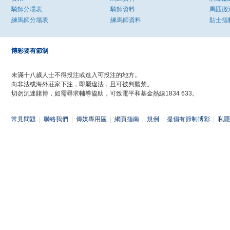
騎師分場表
騎師資料
馬匹搬
練馬師分場表
練馬師資料
貼士指
博彩要有節制
未滿十八歲人士不得投注或進入可投注的地方。
向非法或海外莊家下注，即屬違法，且可被判監禁。
切勿沉迷賭博，如需尋求輔導協助，可致電平和基金熱線1834 633。
常見問題
|
聯絡我們
|
傳媒專用區
|
網頁指南
|
規例
|
提倡有節制博彩
|
私隱