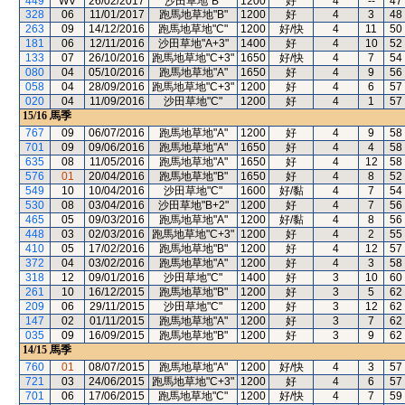
449
WV
26/02/2017
沙田草地"B"
1200
好
4
--
47
328
06
11/01/2017
跑馬地草地"B"
1200
好
4
3
48
263
09
14/12/2016
跑馬地草地"C"
1200
好/快
4
11
50
181
06
12/11/2016
沙田草地"A+3"
1400
好
4
10
52
133
07
26/10/2016
跑馬地草地"C+3"
1650
好/快
4
7
54
080
04
05/10/2016
跑馬地草地"A"
1650
好
4
9
56
058
04
28/09/2016
跑馬地草地"C+3"
1200
好
4
6
57
020
04
11/09/2016
沙田草地"C"
1200
好
4
1
57
15/16
馬季
767
09
06/07/2016
跑馬地草地"A"
1200
好
4
9
58
701
09
09/06/2016
跑馬地草地"A"
1650
好
4
4
58
635
08
11/05/2016
跑馬地草地"A"
1650
好
4
12
58
576
01
20/04/2016
跑馬地草地"B"
1650
好
4
8
52
549
10
10/04/2016
沙田草地"C"
1600
好/黏
4
7
54
530
08
03/04/2016
沙田草地"B+2"
1200
好
4
7
56
465
05
09/03/2016
跑馬地草地"A"
1200
好/黏
4
8
56
448
03
02/03/2016
跑馬地草地"C+3"
1200
好
4
2
55
410
05
17/02/2016
跑馬地草地"B"
1200
好
4
12
57
372
04
03/02/2016
跑馬地草地"A"
1200
好
4
3
58
318
12
09/01/2016
沙田草地"C"
1400
好
3
10
60
261
10
16/12/2015
跑馬地草地"B"
1200
好
3
5
62
209
06
29/11/2015
沙田草地"C"
1200
好
3
12
62
147
02
01/11/2015
跑馬地草地"A"
1200
好
3
7
62
035
09
16/09/2015
跑馬地草地"B"
1200
好
3
9
62
14/15
馬季
760
01
08/07/2015
跑馬地草地"A"
1200
好/快
4
3
57
721
03
24/06/2015
跑馬地草地"C+3"
1200
好
4
6
57
701
06
17/06/2015
跑馬地草地"C"
1200
好/快
4
7
59