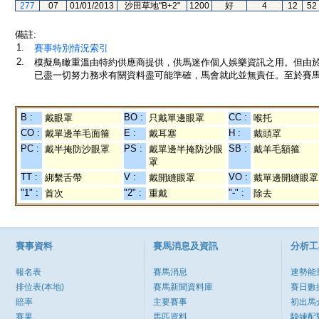
277
07
01/01/2013
沙田草地"B+2"
1200
好
4
12
52
備註:
1.
賽事特別情況索引
2.
模擬鳥瞰重溫由特約供應商提供，供馬迷作個人娛樂資訊之用。但由
已盡一切努力務求有關資料盡可能準確，馬會就此並無責任。至於賽馬
B :
BO :
CC :
戴眼罩
只戴單邊眼罩
喉托
CO :
E :
H :
戴單邊羊毛面箍
戴耳塞
戴頭罩
PC :
PS :
SB :
戴半掩防沙眼罩
戴單邊半掩防沙眼
戴羊毛額箍
罩
TT :
V :
VO :
綁繫舌帶
戴開縫眼罩
戴單邊開縫眼罩
"1" :
"2" :
"-" :
首次
重戴
除去
賽事資料
賽馬消息及資訊
分析工
報名表
賽馬消息
速勢能
排位表(本地)
賽馬新聞資料庫
賽日數
賠率
主要賽事
初出馬
賽果
馬匹資料
騎練配