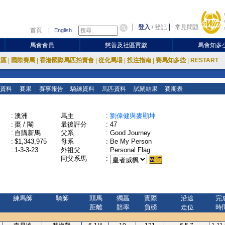
登入
/
登記
常見問題
首頁
English
馬會會員
慈善及社區貢獻
馬會知多
放區
|
國際賽馬
|
香港國際馬匹拍賣會
|
從化馬場
|
投注指南
|
賽馬知多些
|
RESTART
資料
賽果
賽事報告
騎練資料
馬匹資料
試閘結果
賽期表
:
澳洲
馬主
:
劉偉健與麥顯坤
:
棗 / 閹
最後評分
:
47
:
自購新馬
父系
:
Good Journey
:
$1,343,975
母系
:
Be My Person
:
1-3-3-23
外祖父
:
Personal Flag
同父系馬
:
練馬師
騎師
頭馬
獨贏
實際
沿途
完
距離
賠率
負磅
走位
時