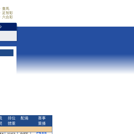
賽馬
足智彩
六合彩
少
成
排位
配備
賽事
間
體重
重播