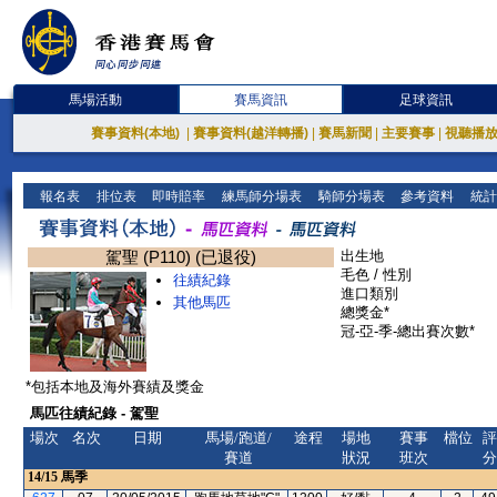
馬場活動
賽馬資訊
足球資訊
賽事資料(本地)
|
賽事資料(越洋轉播)
|
賽馬新聞
|
主要賽事
|
視聽播
報名表
排位表
即時賠率
練馬師分場表
騎師分場表
參考資料
統計
駕聖 (P110) (已退役)
出生地
毛色 / 性別
往績紀錄
進口類別
其他馬匹
總獎金*
冠-亞-季-總出賽次數*
*包括本地及海外賽績及獎金
馬匹往績紀錄 - 駕聖
場次
名次
日期
馬場/跑道/
途程
場地
賽事
檔位
評
賽道
狀況
班次
分
14/15
馬季