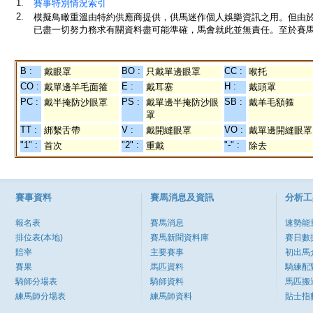
1.
賽事特別情況索引
2.
模擬鳥瞰重溫由特約供應商提供，供馬迷作個人娛樂資訊之用。但由
已盡一切努力務求有關資料盡可能準確，馬會就此並無責任。至於賽馬
B :
BO :
CC :
戴眼罩
只戴單邊眼罩
喉托
CO :
E :
H :
戴單邊羊毛面箍
戴耳塞
戴頭罩
PC :
PS :
SB :
戴半掩防沙眼罩
戴單邊半掩防沙眼
戴羊毛額箍
罩
TT :
V :
VO :
綁繫舌帶
戴開縫眼罩
戴單邊開縫眼罩
"1" :
"2" :
"-" :
首次
重戴
除去
賽事資料
賽馬消息及資訊
分析工
報名表
賽馬消息
速勢能
排位表(本地)
賽馬新聞資料庫
賽日數
賠率
主要賽事
初出馬
賽果
馬匹資料
騎練配
騎師分場表
騎師資料
馬匹搬
練馬師分場表
練馬師資料
貼士指