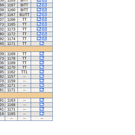
.56
1163
B/TT
.69
1167
B/TT
.39
1160
B/TT
.87
1167
B1/TT
.07
1166
TT
.73
1165
TT
.32
1173
TT
.80
1172
TT
.92
1174
TT
.40
1171
TT
.09
1169
TT
.73
1178
TT
.36
1169
TT
.46
1170
TT
.95
1162
TT1
.92
1157
--
.70
1159
--
.35
1171
--
.81
1171
--
.91
1163
--
.20
1168
--
.41
1171
--
.18
1165
--
--
--
--