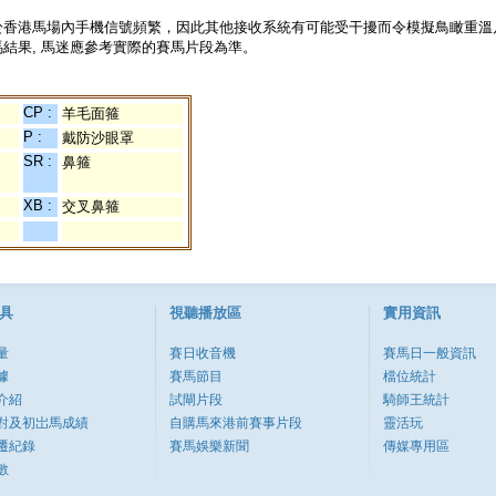
於香港馬場內手機信號頻繁，因此其他接收系統有可能受干擾而令模擬鳥瞰重溫
結果, 馬迷應參考實際的賽馬片段為準。
CP :
羊毛面箍
P :
戴防沙眼罩
SR :
鼻箍
XB :
交叉鼻箍
具
視聽播放區
實用資訊
量
賽日收音機
賽馬日一般資訊
據
賽馬節目
檔位統計
介紹
試閘片段
騎師王統計
對及初岀馬成績
自購馬來港前賽事片段
靈活玩
遷紀錄
賽馬娛樂新聞
傳媒專用區
數