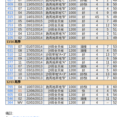
627
07
20/05/2015
跑馬地草地"C"
1200
好/黏
4
2
49
609
03
13/05/2015
跑馬地草地"B"
1000
好/快
4
8
50
451
07
11/03/2015
跑馬地草地"B"
1000
好
4
4
50
413
04
25/02/2015
跑馬地草地"C"
1000
好
4
9
49
315
10
14/01/2015
跑馬地草地"B"
1650
好
4S
5
49
287
05
04/01/2015
沙田全天候
1200
好
4
7
49
253
05
20/12/2014
沙田全天候
1200
好
4
12
50
219
05
07/12/2014
沙田全天候
1200
好
4
5
51
152
04
12/11/2014
跑馬地草地"A"
1000
好
4
3
51
105
02
22/10/2014
跑馬地草地"B"
1000
好
4
1
49
13/14
馬季
755
07
01/07/2014
沙田全天候
1200
濕慢
4
7
53
631
08
17/05/2014
沙田全天候
1200
濕慢
4
4
55
510
12
30/03/2014
沙田草地"A+3"
1200
好
4
13
57
468
09
12/03/2014
跑馬地草地"B"
1200
好
4
6
59
377
11
05/02/2014
跑馬地草地"A"
1200
好
4
11
60
242
07
15/12/2013
沙田全天候
1200
濕快
4
7
60
132
02
03/11/2013
沙田全天候
1200
好
4
5
60
077
10
12/10/2013
沙田草地"A+3"
1400
好/快
4
13
60
030
03
17/09/2013
跑馬地草地"B"
1200
好/快
4
7
60
12/13
馬季
765
04
10/07/2013
跑馬地草地"B"
1000
好/快
4
8
60
686
01
12/06/2013
沙田全天候
1200
快
4
4
55
605
03
11/05/2013
沙田全天候
1200
好
4
6
54
546
02
20/04/2013
沙田全天候
1200
濕慢
4
11
52
364
WV
02/02/2013
沙田全天候
1200
好
4
--
52
備註: