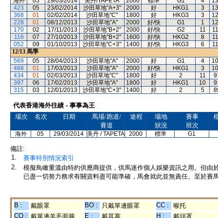
海外
05
29/03/2014
美丹/TAPETA
2000
標準
G1
4
1
423
05
23/02/2014
沙田草地"A+3"
2000
好
HKG1
3
1
368
01
02/02/2014
沙田草地"C"
1800
好
HKG3
3
1
228
01
08/12/2013
沙田草地"A"
2000
好/快
G1
1
1
170
02
17/11/2013
沙田草地"B+2"
2000
好/快
G2
11
1
116
07
27/10/2013
沙田草地"B+2"
1600
好/快
HKG2
8
1
052
09
01/10/2013
沙田草地"C+3"
1400
好/快
HKG3
6
1
12/13
馬季
569
05
28/04/2013
沙田草地"A"
2000
好
G1
4
1
468
01
17/03/2013
沙田草地"A"
2000
好/快
HKG1
3
1
434
01
02/03/2013
沙田草地"C"
1800
好
2
11
9
397
06
17/02/2013
沙田草地"A"
1800
好
HKG1
10
9
315
03
12/01/2013
沙田草地"C+3"
1400
好
2
5
8
代表香港海外往績 - 事事為王
場次
名次
日期
馬場/跑道/
途程
場地
賽事
賽道
狀況
班次
海外
05
29/03/2014
美丹 / TAPETA
2000
標準
G1
備註:
1.
賽事特別情況索引
2.
模擬鳥瞰重溫由特約供應商提供，供馬迷作個人娛樂資訊之用。但由
已盡一切努力務求有關資料盡可能準確，馬會就此並無責任。至於賽馬
B :
BO :
CC :
戴眼罩
只戴單邊眼罩
喉托
CO :
E :
H :
戴單邊羊毛面箍
戴耳塞
戴頭罩