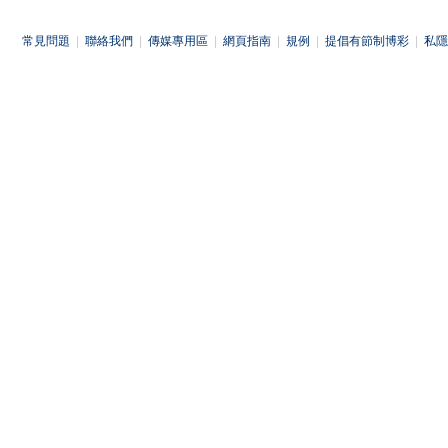
常見問題
|
聯絡我們
|
傳媒專用區
|
網頁指南
|
規例
|
提倡有節制博彩
|
私隱