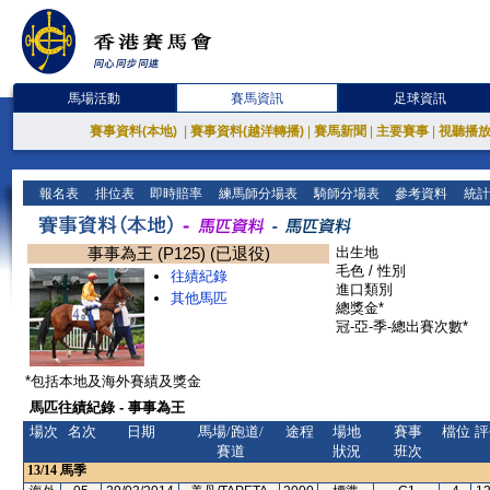
馬場活動
賽馬資訊
足球資訊
賽事資料(本地)
|
賽事資料(越洋轉播)
|
賽馬新聞
|
主要賽事
|
視聽播
報名表
排位表
即時賠率
練馬師分場表
騎師分場表
參考資料
統計
事事為王 (P125) (已退役)
出生地
毛色 / 性別
往績紀錄
進口類別
其他馬匹
總獎金*
冠-亞-季-總出賽次數*
*包括本地及海外賽績及獎金
馬匹往績紀錄 - 事事為王
場次
名次
日期
馬場/跑道/
途程
場地
賽事
檔位
評
賽道
狀況
班次
13/14
馬季