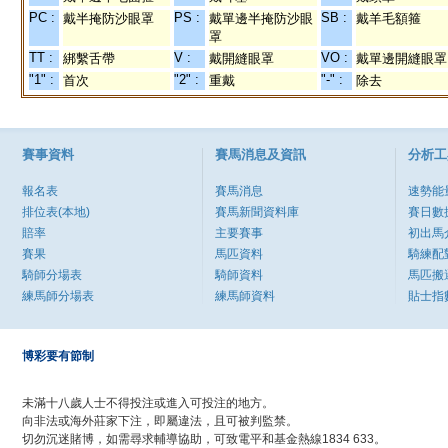
PC :
PS :
SB :
戴半掩防沙眼罩
戴單邊半掩防沙眼
戴羊毛額箍
罩
TT :
V :
VO :
綁繫舌帶
戴開縫眼罩
戴單邊開縫眼罩
"1" :
"2" :
"-" :
首次
重戴
除去
賽事資料
賽馬消息及資訊
分析工
報名表
賽馬消息
速勢能
排位表(本地)
賽馬新聞資料庫
賽日數
賠率
主要賽事
初出馬
賽果
馬匹資料
騎練配
騎師分場表
騎師資料
馬匹搬
練馬師分場表
練馬師資料
貼士指
博彩要有節制
未滿十八歲人士不得投注或進入可投注的地方。
向非法或海外莊家下注，即屬違法，且可被判監禁。
切勿沉迷賭博，如需尋求輔導協助，可致電平和基金熱線1834 633。