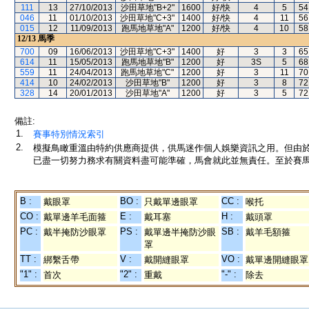
111
13
27/10/2013
沙田草地"B+2"
1600
好/快
4
5
54
046
11
01/10/2013
沙田草地"C+3"
1400
好/快
4
11
56
015
12
11/09/2013
跑馬地草地"A"
1200
好/快
4
10
58
12/13
馬季
700
09
16/06/2013
沙田草地"C+3"
1400
好
3
3
65
614
11
15/05/2013
跑馬地草地"B"
1200
好
3S
5
68
559
11
24/04/2013
跑馬地草地"C"
1200
好
3
11
70
414
10
24/02/2013
沙田草地"B"
1200
好
3
8
72
328
14
20/01/2013
沙田草地"A"
1200
好
3
5
72
備註:
1.
賽事特別情況索引
2.
模擬鳥瞰重溫由特約供應商提供，供馬迷作個人娛樂資訊之用。但由
已盡一切努力務求有關資料盡可能準確，馬會就此並無責任。至於賽馬
B :
BO :
CC :
戴眼罩
只戴單邊眼罩
喉托
CO :
E :
H :
戴單邊羊毛面箍
戴耳塞
戴頭罩
PC :
PS :
SB :
戴半掩防沙眼罩
戴單邊半掩防沙眼
戴羊毛額箍
罩
TT :
V :
VO :
綁繫舌帶
戴開縫眼罩
戴單邊開縫眼罩
"1" :
"2" :
"-" :
首次
重戴
除去