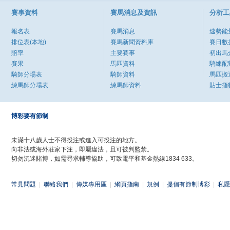
賽事資料
賽馬消息及資訊
分析工
報名表
賽馬消息
速勢能
排位表(本地)
賽馬新聞資料庫
賽日數
賠率
主要賽事
初出馬
賽果
馬匹資料
騎練配
騎師分場表
騎師資料
馬匹搬
練馬師分場表
練馬師資料
貼士指
博彩要有節制
未滿十八歲人士不得投注或進入可投注的地方。
向非法或海外莊家下注，即屬違法，且可被判監禁。
切勿沉迷賭博，如需尋求輔導協助，可致電平和基金熱線1834 633。
常見問題
|
聯絡我們
|
傳媒專用區
|
網頁指南
|
規例
|
提倡有節制博彩
|
私隱