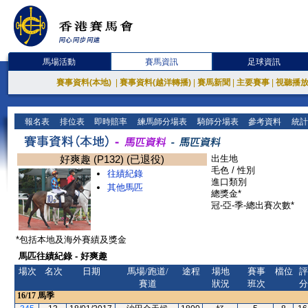
馬場活動
賽馬資訊
足球資訊
賽事資料(本地)
|
賽事資料(越洋轉播)
|
賽馬新聞
|
主要賽事
|
視聽播
報名表
排位表
即時賠率
練馬師分場表
騎師分場表
參考資料
統計
好爽趣 (P132) (已退役)
出生地
毛色 / 性別
往績紀錄
進口類別
其他馬匹
總獎金*
冠-亞-季-總出賽次數*
*包括本地及海外賽績及獎金
馬匹往績紀錄 - 好爽趣
場次
名次
日期
馬場/跑道/
途程
場地
賽事
檔位
評
賽道
狀況
班次
分
16/17
馬季