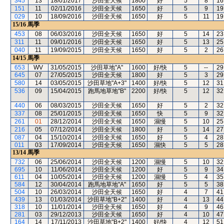
345
13
18/01/2017
沙田全天候
1800
好
5
8
16
151
11
02/11/2016
沙田全天候
1650
好
5
9
19
029
10
18/09/2016
沙田全天候
1650
好
5
11
19
15/16
馬季
453
08
06/03/2016
沙田全天候
1650
好
5
14
23
311
11
09/01/2016
沙田全天候
1650
好
5
13
25
040
11
19/09/2015
沙田全天候
1650
好
5
2
26
14/15
馬季
653
WV
31/05/2015
沙田草地"A"
1600
好/快
5
--
29
645
07
27/05/2015
沙田全天候
1800
好
5
3
29
580
14
03/05/2015
沙田草地"A+3"
1400
好/快
5
12
31
536
09
15/04/2015
跑馬地草地"B"
2200
好/快
5
12
32
440
06
08/03/2015
沙田全天候
1650
好
5
2
32
337
08
25/01/2015
沙田全天候
1650
快
5
9
32
261
01
28/12/2014
沙田全天候
1650
濕慢
5
10
25
216
05
07/12/2014
沙田全天候
1800
好
5
14
27
087
04
15/10/2014
沙田全天候
1650
好
5
4
28
011
03
17/09/2014
沙田全天候
1650
濕快
5
5
28
13/14
馬季
732
06
25/06/2014
沙田全天候
1200
濕慢
5
10
32
695
10
11/06/2014
沙田全天候
1200
好
5
9
34
611
04
10/05/2014
沙田全天候
1200
濕慢
5
4
35
584
12
30/04/2014
跑馬地草地"A"
1650
好
5
5
38
504
10
26/03/2014
沙田全天候
1650
好
4
7
41
439
13
01/03/2014
沙田草地"B+2"
1400
好
4
13
44
318
10
11/01/2014
沙田全天候
1650
好
4
9
46
281
03
29/12/2013
沙田全天候
1650
好
4
10
47
164
14
17/11/2013
沙田草地"B+2"
1400
好/快
4
12
51