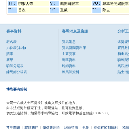
TT :
V :
VO :
綁繫舌帶
戴開縫眼罩
戴單邊開縫眼罩
"1" :
"2" :
"-" :
首次
重戴
除去
賽事資料
賽馬消息及資訊
分析工
報名表
賽馬消息
速勢能
排位表(本地)
賽馬新聞資料庫
賽日數
賠率
主要賽事
初出馬
賽果
馬匹資料
騎練配
騎師分場表
騎師資料
馬匹搬
練馬師分場表
練馬師資料
貼士指
博彩要有節制
未滿十八歲人士不得投注或進入可投注的地方。
向非法或海外莊家下注，即屬違法，且可被判監禁。
切勿沉迷賭博，如需尋求輔導協助，可致電平和基金熱線1834 633。
常見問題
|
聯絡我們
|
傳媒專用區
|
網頁指南
|
規例
|
提倡有節制博彩
|
私隱