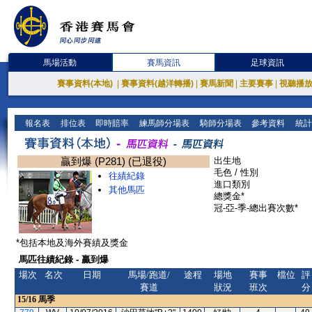
馬場活動
賽馬資訊
足球資訊
賽事資料(本地)
|
賽事資料(越洋轉播)
|
賽馬新聞
|
主要賽事
|
視聽播
報名表
排位表
即時賠率
練馬師分場表
騎師分場表
參考資料
統計
贏到爆 (P281) (已退役)
出生地
毛色 / 性別
往績紀錄
進口類別
其他馬匹
總獎金*
冠-亞-季-總出賽次數*
*包括本地及海外賽績及獎金
馬匹往績紀錄 - 贏到爆
場次
名次
日期
馬場/跑道/
途程
場地
賽事
檔位
評
賽道
狀況
班次
分
15/16
馬季