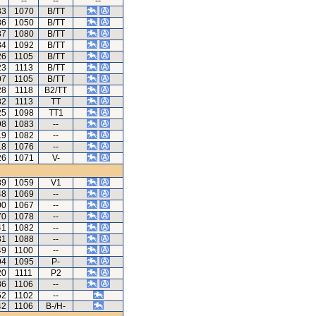
--
--
--
33
1070
B/TT
86
1050
B/TT
87
1080
B/TT
34
1092
B/TT
26
1105
B/TT
23
1113
B/TT
07
1105
B/TT
28
1118
B2/TT
82
1113
TT
25
1098
TT1
98
1083
--
19
1082
--
18
1076
--
26
1071
V-
89
1059
V1
48
1069
--
00
1067
--
70
1078
--
41
1082
--
31
1088
--
49
1100
--
94
1095
P-
20
1111
P2
86
1106
--
52
1102
--
42
1106
B-/H-