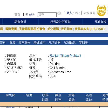
登入
/
登記
常見問題
首頁
English
馬會會員
慈善及社區貢獻
馬會知多
放區
|
國際賽馬
|
香港國際馬匹拍賣會
|
從化馬場
|
投注指南
|
賽馬知多些
|
RESTART
資料
賽果
賽事報告
騎練資料
馬匹資料
試閘結果
賽期表
:
紐西蘭
馬主
:
Ranjan Tikam Mahtani
:
栗 / 閹
最後評分
:
49
:
自購馬
父系
:
Pentire
:
$2,318,550
母系
:
Call Minder
:
2-3-1-39
外祖父
:
Christmas Tree
同父系馬
:
沒有
練馬師
騎師
頭馬
獨贏
實際
沿途
完
距離
賠率
負磅
走位
時