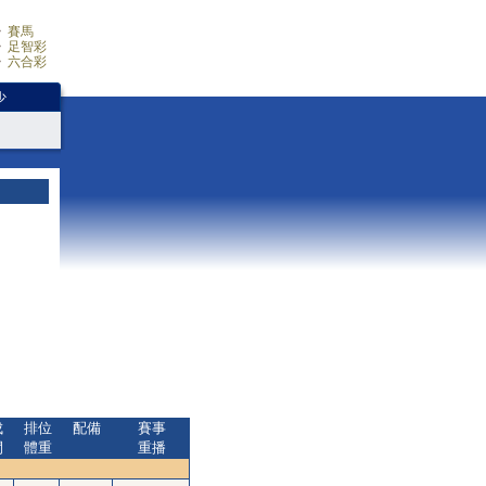
賽馬
足智彩
六合彩
少
成
排位
配備
賽事
間
體重
重播