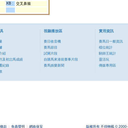
XB :
交叉鼻箍
具
視聽播放區
實用資訊
量
賽日收音機
賽馬日一般資訊
據
賽馬節目
檔位統計
介紹
試閘片段
騎師王統計
對及初岀馬成績
自購馬來港前賽事片段
靈活玩
遷紀錄
賽馬娛樂新聞
傳媒專用區
數
條款
|
免責聲明
|
網絡保安
版權所有 不得轉載 © 2000