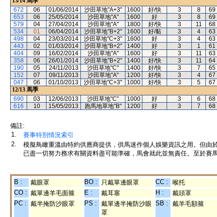
13/14
馬季
672
06
01/06/2014
沙田草地"A+3"
1600
好/快
3
8
69
653
06
25/05/2014
沙田草地"A"
1600
好
3
8
69
579
04
27/04/2014
沙田草地"A"
1800
好/快
3
11
68
534
01
06/04/2014
沙田草地"B+2"
1600
好/黏
3
4
63
498
04
23/03/2014
沙田草地"C+3"
1600
好
3
4
63
443
02
01/03/2014
沙田草地"B+2"
1400
好
3
1
61
404
09
16/02/2014
沙田草地"A"
1600
好
3
11
63
358
06
26/01/2014
沙田草地"B+2"
1400
好/快
3
11
64
190
05
24/11/2013
沙田草地"C"
1400
好/快
3
7
65
152
07
09/11/2013
沙田草地"A"
1200
好/快
3
4
67
047
06
01/10/2013
沙田草地"C+3"
1000
好/快
3
5
67
12/13
馬季
690
03
12/06/2013
沙田草地"C"
1000
好
3
6
68
616
10
15/05/2013
跑馬地草地"B"
1200
好
3
7
68
備註:
1.
賽事特別情況索引
2.
模擬鳥瞰重溫由特約供應商提供，供馬迷作個人娛樂資訊之用。但由
已盡一切努力務求有關資料盡可能準確，馬會就此並無責任。至於賽馬
B :
BO :
CC :
戴眼罩
只戴單邊眼罩
喉托
CO :
E :
H :
戴單邊羊毛面箍
戴耳塞
戴頭罩
PC :
PS :
SB :
戴半掩防沙眼罩
戴單邊半掩防沙眼
戴羊毛額箍
罩