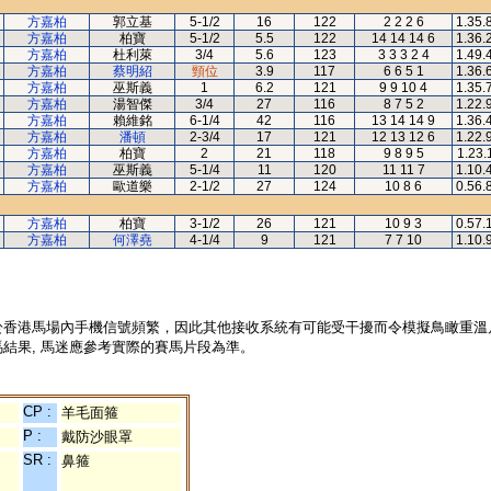
方嘉柏
郭立基
5-1/2
16
122
2 2 2 6
1.35.
方嘉柏
柏寶
5-1/2
5.5
122
14 14 14 6
1.36.
方嘉柏
杜利萊
3/4
5.6
123
3 3 3 2 4
1.49.
方嘉柏
蔡明紹
頸位
3.9
117
6 6 5 1
1.36.
方嘉柏
巫斯義
1
6.2
121
9 9 10 4
1.35.
方嘉柏
湯智傑
3/4
27
116
8 7 5 2
1.22.
方嘉柏
賴維銘
6-1/4
42
116
13 14 14 9
1.36.
方嘉柏
潘頓
2-3/4
17
121
12 13 12 6
1.22.
方嘉柏
柏寶
2
21
118
9 8 9 5
1.23.
方嘉柏
巫斯義
5-1/4
11
120
11 11 7
1.10.
方嘉柏
歐道樂
2-1/2
27
124
10 8 6
0.56.
方嘉柏
柏寶
3-1/2
26
121
10 9 3
0.57.
方嘉柏
何澤堯
4-1/4
9
121
7 7 10
1.10.
於香港馬場內手機信號頻繁，因此其他接收系統有可能受干擾而令模擬鳥瞰重溫
結果, 馬迷應參考實際的賽馬片段為準。
CP :
羊毛面箍
P :
戴防沙眼罩
SR :
鼻箍