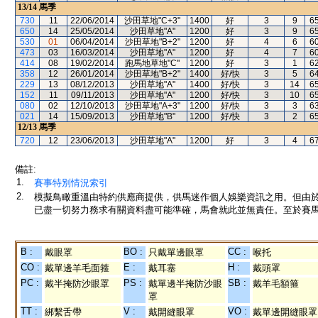
13/14
馬季
730
11
22/06/2014
沙田草地"C+3"
1400
好
3
9
6
650
14
25/05/2014
沙田草地"A"
1200
好
3
9
6
530
01
06/04/2014
沙田草地"B+2"
1200
好
4
6
6
473
03
16/03/2014
沙田草地"A"
1200
好
4
7
6
414
08
19/02/2014
跑馬地草地"C"
1200
好
3
1
6
358
12
26/01/2014
沙田草地"B+2"
1400
好/快
3
5
6
229
13
08/12/2013
沙田草地"A"
1400
好/快
3
14
6
152
11
09/11/2013
沙田草地"A"
1200
好/快
3
10
6
080
02
12/10/2013
沙田草地"A+3"
1200
好/快
3
3
6
021
14
15/09/2013
沙田草地"B"
1200
好/快
3
2
6
12/13
馬季
720
12
23/06/2013
沙田草地"A"
1200
好
3
4
6
備註:
1.
賽事特別情況索引
2.
模擬鳥瞰重溫由特約供應商提供，供馬迷作個人娛樂資訊之用。但由
已盡一切努力務求有關資料盡可能準確，馬會就此並無責任。至於賽馬
B :
BO :
CC :
戴眼罩
只戴單邊眼罩
喉托
CO :
E :
H :
戴單邊羊毛面箍
戴耳塞
戴頭罩
PC :
PS :
SB :
戴半掩防沙眼罩
戴單邊半掩防沙眼
戴羊毛額箍
罩
TT :
V :
VO :
綁繫舌帶
戴開縫眼罩
戴單邊開縫眼罩