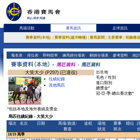
馬場活動
賽馬資訊
足球資訊
賽事資料(本地)
|
賽事資料(越洋轉播)
|
賽馬新聞
|
主要賽事
|
視聽播
報名表
排位表
即時賠率
練馬師分場表
騎師分場表
參考資料
統計
大笑大少 (P297) (已退役)
出生地
毛色 / 性別
往績紀錄
進口類別
其他馬匹
總獎金*
冠-亞-季-總出賽次數*
*包括本地及海外賽績及獎金
馬匹往績紀錄 - 大笑大少
場次
名次
日期
馬場/跑道/
途程
場地
賽事
檔位
賽道
狀況
班次
18/19
馬季