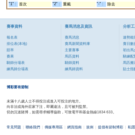
"1" :
"2" :
"-" :
首次
重戴
除去
賽事資料
賽馬消息及資訊
分析工
報名表
賽馬消息
速勢能
排位表(本地)
賽馬新聞資料庫
賽日數
賠率
主要賽事
初出馬
賽果
馬匹資料
騎練配
騎師分場表
騎師資料
馬匹搬
練馬師分場表
練馬師資料
貼士指
博彩要有節制
未滿十八歲人士不得投注或進入可投注的地方。
向非法或海外莊家下注，即屬違法，且可被判監禁。
切勿沉迷賭博，如需尋求輔導協助，可致電平和基金熱線1834 633。
常見問題
|
聯絡我們
|
傳媒專用區
|
網頁指南
|
規例
|
提倡有節制博彩
|
私隱