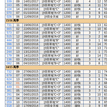
339
09
14/01/2017
沙田草地"C+3"
1400
好
4
12
5
163
05
06/11/2016
沙田草地"C+3"
1400
好/快
4
11
5
104
14
16/10/2016
沙田草地"C"
1400
好/快
4
4
5
070
07
01/10/2016
沙田草地"A+3"
1200
好
3
9
6
026
06
11/09/2016
沙田全天候
1200
好
3
3
6
15/16
馬季
731
11
19/06/2016
沙田草地"C+3"
1400
好/快
3
13
6
665
02
22/05/2016
沙田草地"A"
1200
好/快
3
10
6
573
07
16/04/2016
沙田草地"C+3"
1400
好/快
3
7
6
515
12
28/03/2016
沙田草地"A+3"
1600
好
3
2
6
444
12
28/02/2016
沙田草地"B"
1400
好
3
1
6
396
13
10/02/2016
沙田草地"C"
1400
好
3
14
7
318
03
09/01/2016
沙田草地"C"
1400
好
3
13
7
244
13
13/12/2015
沙田草地"A"
1400
好
3
1
7
179
06
14/11/2015
沙田草地"A+3"
1600
好
3
14
7
136
03
25/10/2015
沙田草地"A"
1600
好/快
3
4
7
082
06
04/10/2015
沙田草地"B+2"
1400
好/黏
3
8
7
14/15
馬季
732
09
27/06/2015
沙田草地"C+3"
1400
好/快
3
11
7
679
07
07/06/2015
沙田草地"A+3"
1400
好/快
3
1
7
624
13
16/05/2015
沙田草地"C"
1400
好
3
6
7
552
01
19/04/2015
沙田草地"C+3"
1400
好/快
3
2
6
449
01
08/03/2015
沙田草地"C+3"
1400
好/快
3
4
6
381
05
07/02/2015
沙田草地"C+3"
1600
好/快
3
7
6
291
04
04/01/2015
沙田草地"C+3"
1400
好/快
3
10
6
218
04
07/12/2014
沙田草地"C+3"
1400
好/快
3
1
6
059
10
05/10/2014
沙田草地"A"
1400
好/快
3
8
6
018
10
17/09/2014
沙田全天候
1200
濕快
3
9
6