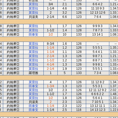
7
約翰摩亞
祈普敦
--
--
133
--
--
0
約翰摩亞
莫雷拉
3/4
2.1
126
6 6 4 2
1.21.
3
約翰摩亞
莫雷拉
1-1/4
4.6
126
11 10 9 3
1.34.
6
約翰摩亞
莫雷拉
2
3.2
126
12 13 12 6
1.33.
8
約翰摩亞
貝湯美
2-1/4
6.6
123
7 6 4
1.08.
8
約翰摩亞
莫雷拉
1
1.7
126
9 9 9 3
1.34.
8
約翰摩亞
莫雷拉
1-1/2
1.4
128
7 8 7 3
1.33.
4
約翰摩亞
田泰安
1/2
10
133
13 14 1
1.08.
4
約翰摩亞
莫雷拉
8-3/4
1.6
126
--
--
4
約翰摩亞
莫雷拉
1-1/4
1.2
126
5 5 5 1
1.35.
4
約翰摩亞
莫雷拉
1-1/4
1.1
128
5 4 4 1
1.33.
4
約翰摩亞
莫雷拉
2-1/4
1.3
126
9 8 7 1
1.21.
4
約翰摩亞
莫雷拉
1-1/2
1.2
126
8 8 7 1
1.33.
9
約翰摩亞
莫雷拉
4-1/4
1.3
126
9 9 8 1
1.33.
4
約翰摩亞
莫雷拉
2-1/4
1.9
123
5 5 5 1
1.33.
4
約翰摩亞
羅理雅
1
5
133
7 3 4
1.08.
2
約翰摩亞
莫雷拉
4
1.7
126
11 12 8 2
1.34.
6
約翰摩亞
田泰安
1-3/4
1.3
123
5 5 3 1
1.37.
5
約翰摩亞
莫雷拉
1/2
2.3
126
12 11 12 9 2
2.02.
5
約翰摩亞
莫雷拉
1-1/2
1.7
126
6 6 6 2 2
1.48.
4
約翰摩亞
莫雷拉
1/2
1.8
126
5 6 4 1
1.33.
4
約翰摩亞
貝湯美
2
2.3
131
7 10 5 1
1.34.
5
約翰摩亞
田泰安
1-1/4
2.3
122
13 12 11 1
1.22.
3
約翰摩亞
田泰安
1-1/4
2.5
118
14 13 12 3
1.22.