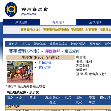
馬場活動
賽馬資訊
足球資訊
賽事資料(本地)
|
賽事資料(越洋轉播)
|
賽馬新聞
|
主要賽事
|
視聽播
報名表
排位表
即時賠率
練馬師分場表
騎師分場表
參考資料
統計
步步友 (P303) (已退役)
出生地
毛色 / 性別
往績紀錄
進口類別
其他馬匹
總獎金*
冠-亞-季-總出賽次數*
*包括本地及海外賽績及獎金
馬匹往績紀錄 - 步步友
場次
名次
日期
馬場/跑道/
途程
場地
賽事
檔位
評
賽道
狀況
班次
16/17
馬季