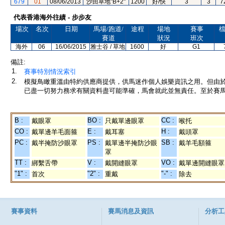
679
01
08/06/2013
沙田草地"B+2"
1200
好/快
3
3
7
代表香港海外往績 - 步步友
場次
名次
日期
馬場/跑道/
途程
場地
賽事
賽道
狀況
班次
海外
06
16/06/2015
雅士谷 / 草地
1600
好
G1
備註:
1.
賽事特別情況索引
2.
模擬鳥瞰重溫由特約供應商提供，供馬迷作個人娛樂資訊之用。但由
已盡一切努力務求有關資料盡可能準確，馬會就此並無責任。至於賽馬
B :
BO :
CC :
戴眼罩
只戴單邊眼罩
喉托
CO :
E :
H :
戴單邊羊毛面箍
戴耳塞
戴頭罩
PC :
PS :
SB :
戴半掩防沙眼罩
戴單邊半掩防沙眼
戴羊毛額箍
罩
TT :
V :
VO :
綁繫舌帶
戴開縫眼罩
戴單邊開縫眼罩
"1" :
"2" :
"-" :
首次
重戴
除去
賽事資料
賽馬消息及資訊
分析工