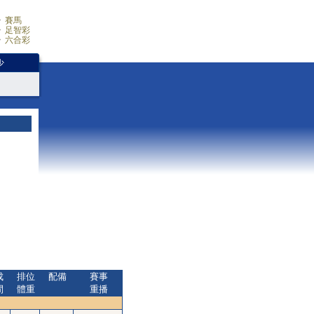
賽馬
足智彩
六合彩
少
成
排位
配備
賽事
間
體重
重播