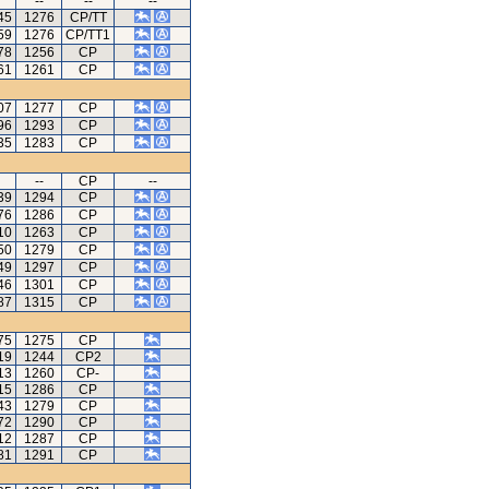
--
--
--
45
1276
CP/TT
59
1276
CP/TT1
78
1256
CP
61
1261
CP
07
1277
CP
96
1293
CP
35
1283
CP
--
CP
--
39
1294
CP
76
1286
CP
10
1263
CP
50
1279
CP
49
1297
CP
46
1301
CP
87
1315
CP
75
1275
CP
19
1244
CP2
13
1260
CP-
15
1286
CP
43
1279
CP
72
1290
CP
12
1287
CP
81
1291
CP