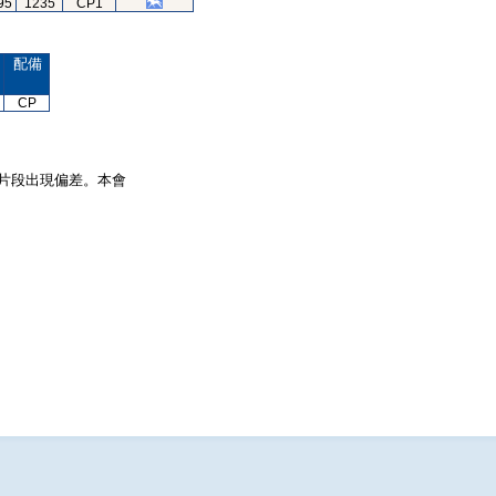
95
1235
CP1
配備
CP
片段出現偏差。本會