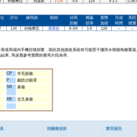
2
約翰摩亞
貝湯美
2-1/4
5.4
125
4 3 1
1.08.
檔位
評分
練馬師
騎師
頭馬
獨贏
實際
完成
馬匹
距離
賠率
負磅
時間
體重
7
134
約翰摩亞
莫雷拉
8-3/4
1.6
126
--
--
於香港馬場內手機信號頻繁，因此其他接收系統有可能受干擾而令模擬鳥瞰重溫
結果, 馬迷應參考實際的賽馬片段為準。
CP :
羊毛面箍
P :
戴防沙眼罩
SR :
鼻箍
XB :
交叉鼻箍
具
視聽播放區
實用資訊