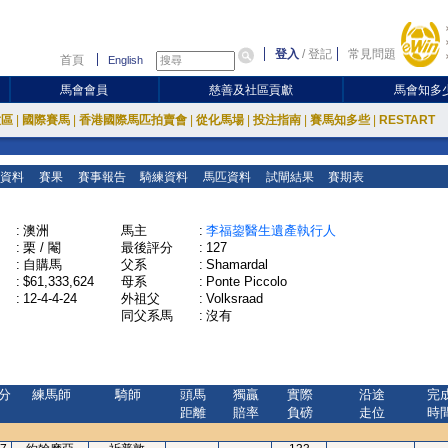
登入
/
登記
常見問題
首頁
English
馬會會員
慈善及社區貢獻
馬會知多
放區
|
國際賽馬
|
香港國際馬匹拍賣會
|
從化馬場
|
投注指南
|
賽馬知多些
|
RESTART
資料
賽果
賽事報告
騎練資料
馬匹資料
試閘結果
賽期表
:
澳洲
馬主
:
李福鋆醫生遺產執行人
:
栗 / 閹
最後評分
:
127
:
自購馬
父系
:
Shamardal
:
$61,333,624
母系
:
Ponte Piccolo
:
12-4-4-24
外祖父
:
Volksraad
同父系馬
:
沒有
分
練馬師
騎師
頭馬
獨贏
實際
沿途
完
距離
賠率
負磅
走位
時