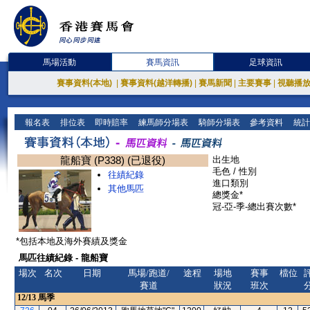
馬場活動
賽馬資訊
足球資訊
賽事資料(本地)
|
賽事資料(越洋轉播)
|
賽馬新聞
|
主要賽事
|
視聽播
報名表
排位表
即時賠率
練馬師分場表
騎師分場表
參考資料
統計
龍船寶 (P338) (已退役)
出生地
毛色 / 性別
往績紀錄
進口類別
其他馬匹
總獎金*
冠-亞-季-總出賽次數*
*包括本地及海外賽績及獎金
馬匹往績紀錄 - 龍船寶
場次
名次
日期
馬場/跑道/
途程
場地
賽事
檔位
賽道
狀況
班次
12/13
馬季