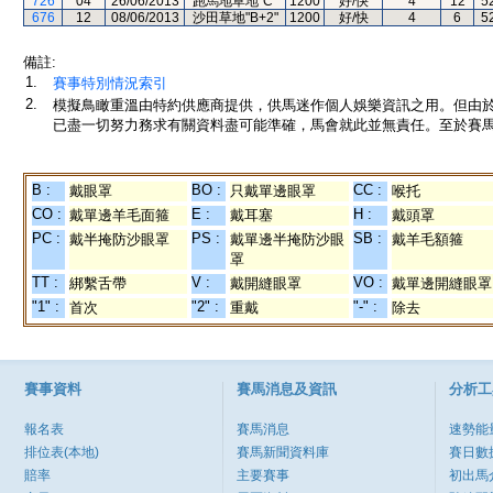
726
04
26/06/2013
跑馬地草地"C"
1200
好/快
4
12
5
676
12
08/06/2013
沙田草地"B+2"
1200
好/快
4
6
5
備註:
1.
賽事特別情況索引
2.
模擬鳥瞰重溫由特約供應商提供，供馬迷作個人娛樂資訊之用。但由
已盡一切努力務求有關資料盡可能準確，馬會就此並無責任。至於賽馬
B :
BO :
CC :
戴眼罩
只戴單邊眼罩
喉托
CO :
E :
H :
戴單邊羊毛面箍
戴耳塞
戴頭罩
PC :
PS :
SB :
戴半掩防沙眼罩
戴單邊半掩防沙眼
戴羊毛額箍
罩
TT :
V :
VO :
綁繫舌帶
戴開縫眼罩
戴單邊開縫眼罩
"1" :
"2" :
"-" :
首次
重戴
除去
賽事資料
賽馬消息及資訊
分析工
報名表
賽馬消息
速勢能
排位表(本地)
賽馬新聞資料庫
賽日數
賠率
主要賽事
初出馬