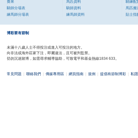
賽果
馬匹資料
騎練配
騎師分場表
騎師資料
馬匹搬
練馬師分場表
練馬師資料
貼士指
博彩要有節制
未滿十八歲人士不得投注或進入可投注的地方。
向非法或海外莊家下注，即屬違法，且可被判監禁。
切勿沉迷賭博，如需尋求輔導協助，可致電平和基金熱線1834 633。
常見問題
|
聯絡我們
|
傳媒專用區
|
網頁指南
|
規例
|
提倡有節制博彩
|
私隱