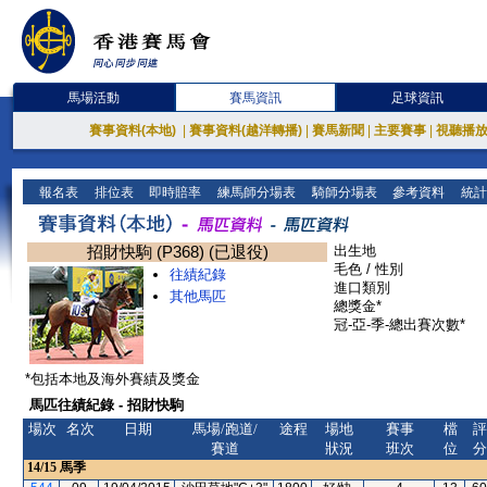
馬場活動
賽馬資訊
足球資訊
賽事資料(本地)
|
賽事資料(越洋轉播)
|
賽馬新聞
|
主要賽事
|
視聽播
報名表
排位表
即時賠率
練馬師分場表
騎師分場表
參考資料
統計
招財快駒 (P368) (已退役)
出生地
毛色 / 性別
往績紀錄
進口類別
其他馬匹
總獎金*
冠-亞-季-總出賽次數*
*包括本地及海外賽績及獎金
馬匹往績紀錄 - 招財快駒
場次
名次
日期
馬場/跑道/
途程
場地
賽事
檔
評
賽道
狀況
班次
位
分
14/15
馬季