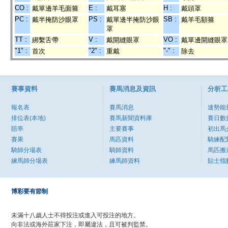
CO :
E :
H :
戴單邊羊毛面箍
戴耳塞
戴頭罩
PC :
PS :
SB :
戴半掩防沙眼罩
戴單邊半掩防沙眼
戴羊毛額箍
罩
TT :
V :
VO :
綁繫舌帶
戴開縫眼罩
戴單邊開縫眼罩
"1" :
"2" :
"-" :
首次
重戴
除去
賽事資料
賽馬消息及資訊
分析工
報名表
賽馬消息
速勢能
排位表(本地)
賽馬新聞資料庫
賽日數
賠率
主要賽事
初出馬
賽果
馬匹資料
騎練配
騎師分場表
騎師資料
馬匹搬
練馬師分場表
練馬師資料
貼士指
博彩要有節制
未滿十八歲人士不得投注或進入可投注的地方。
向非法或海外莊家下注，即屬違法，且可被判監禁。