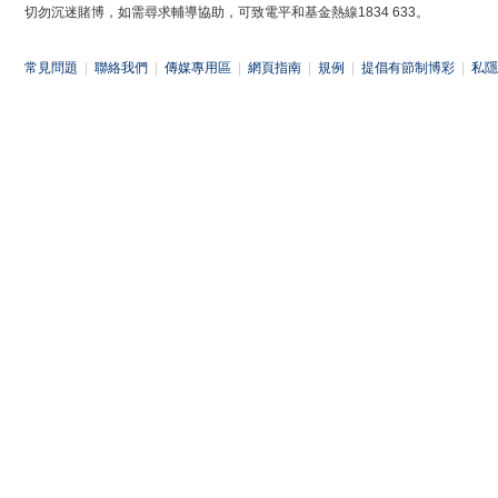
切勿沉迷賭博，如需尋求輔導協助，可致電平和基金熱線1834 633。
常見問題
|
聯絡我們
|
傳媒專用區
|
網頁指南
|
規例
|
提倡有節制博彩
|
私隱