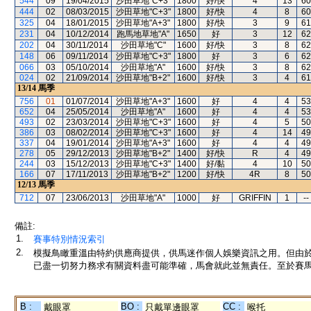
544
09
19/04/2015
沙田草地"C+3"
1800
好/快
4
13
60
444
02
08/03/2015
沙田草地"C+3"
1800
好/快
4
8
60
325
04
18/01/2015
沙田草地"A+3"
1800
好/快
3
9
61
231
04
10/12/2014
跑馬地草地"A"
1650
好
3
12
62
202
04
30/11/2014
沙田草地"C"
1600
好/快
3
8
62
148
06
09/11/2014
沙田草地"C+3"
1800
好
3
6
62
066
03
05/10/2014
沙田草地"A"
1600
好/快
3
8
62
024
02
21/09/2014
沙田草地"B+2"
1600
好/快
3
4
61
13/14
馬季
756
01
01/07/2014
沙田草地"A+3"
1600
好
4
4
53
652
04
25/05/2014
沙田草地"A"
1600
好
4
4
53
493
02
23/03/2014
沙田草地"C+3"
1600
好
4
5
50
386
03
08/02/2014
沙田草地"C+3"
1600
好
4
14
49
337
04
19/01/2014
沙田草地"A+3"
1600
好
4
4
49
278
05
29/12/2013
沙田草地"B+2"
1400
好/快
R
4
49
244
03
15/12/2013
沙田草地"C+3"
1400
好/黏
4
10
50
166
07
17/11/2013
沙田草地"B+2"
1200
好/快
4R
8
50
12/13
馬季
712
07
23/06/2013
沙田草地"A"
1000
好
GRIFFIN
1
--
備註:
1.
賽事特別情況索引
2.
模擬鳥瞰重溫由特約供應商提供，供馬迷作個人娛樂資訊之用。但由
已盡一切努力務求有關資料盡可能準確，馬會就此並無責任。至於賽馬
B :
BO :
CC :
戴眼罩
只戴單邊眼罩
喉托