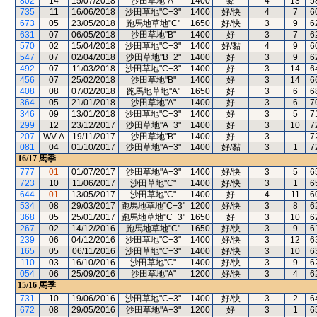
802
14
15/07/2018
沙田草地"A"
1400
黏
4
13
5
735
11
16/06/2018
沙田草地"C+3"
1400
好/快
4
7
6
673
05
23/05/2018
跑馬地草地"C"
1650
好/快
3
9
6
631
07
06/05/2018
沙田草地"B"
1400
好
3
7
6
570
02
15/04/2018
沙田草地"C+3"
1400
好/黏
4
9
6
547
07
02/04/2018
沙田草地"B+2"
1400
好
3
9
6
492
07
11/03/2018
沙田草地"C+3"
1400
好
3
14
6
456
07
25/02/2018
沙田草地"B"
1400
好
3
14
6
408
08
07/02/2018
跑馬地草地"A"
1650
好
3
6
6
364
05
21/01/2018
沙田草地"A"
1400
好
3
6
7
346
09
13/01/2018
沙田草地"C+3"
1400
好
3
5
7
299
12
23/12/2017
沙田草地"A+3"
1400
好
3
10
7
207
WV-A
19/11/2017
沙田草地"B"
1400
好
3
--
7
081
04
01/10/2017
沙田草地"A+3"
1400
好/黏
3
1
7
16/17
馬季
777
01
01/07/2017
沙田草地"A+3"
1400
好/快
3
5
6
723
10
11/06/2017
沙田草地"C"
1400
好/快
3
1
6
644
01
13/05/2017
沙田草地"C"
1400
好
4
11
6
534
08
29/03/2017
跑馬地草地"C+3"
1200
好/快
3
8
6
368
05
25/01/2017
跑馬地草地"C+3"
1650
好
3
10
6
267
02
14/12/2016
跑馬地草地"C"
1650
好/快
3
9
6
239
06
04/12/2016
沙田草地"C+3"
1400
好/快
3
12
6
165
05
06/11/2016
沙田草地"C+3"
1400
好/快
3
10
6
110
03
16/10/2016
沙田草地"C"
1400
好/快
3
9
6
054
06
25/09/2016
沙田草地"A"
1200
好/快
3
4
6
15/16
馬季
731
10
19/06/2016
沙田草地"C+3"
1400
好/快
3
2
6
672
08
29/05/2016
沙田草地"A+3"
1200
好
3
1
6