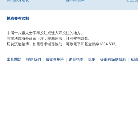
練馬師分場表
練馬師資料
貼士指
博彩要有節制
未滿十八歲人士不得投注或進入可投注的地方。
向非法或海外莊家下注，即屬違法，且可被判監禁。
切勿沉迷賭博，如需尋求輔導協助，可致電平和基金熱線1834 633。
常見問題
|
聯絡我們
|
傳媒專用區
|
網頁指南
|
規例
|
提倡有節制博彩
|
私隱