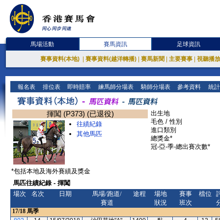
馬場活動
賽馬資訊
足球資訊
賽事資料(本地)
|
賽事資料(越洋轉播)
|
賽馬新聞
|
主要賽事
|
視聽播
報名表
排位表
即時賠率
練馬師分場表
騎師分場表
參考資料
統計
揮闖 (P373) (已退役)
出生地
毛色 / 性別
往績紀錄
進口類別
其他馬匹
總獎金*
冠-亞-季-總出賽次數*
*包括本地及海外賽績及獎金
馬匹往績紀錄 - 揮闖
場次
名次
日期
馬場/跑道/
途程
場地
賽事
檔位
賽道
狀況
班次
17/18
馬季