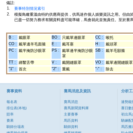
備註:
1.
賽事特別情況索引
2.
模擬鳥瞰重溫由特約供應商提供，供馬迷作個人娛樂資訊之用。但由
已盡一切努力務求有關資料盡可能準確，馬會就此並無責任。至於賽馬
B :
BO :
CC :
戴眼罩
只戴單邊眼罩
喉托
CO :
E :
H :
戴單邊羊毛面箍
戴耳塞
戴頭罩
PC :
PS :
SB :
戴半掩防沙眼罩
戴單邊半掩防沙眼
戴羊毛額箍
罩
TT :
V :
VO :
綁繫舌帶
戴開縫眼罩
戴單邊開縫眼罩
"1" :
"2" :
"-" :
首次
重戴
除去
賽事資料
賽馬消息及資訊
分析工
報名表
賽馬消息
速勢能
排位表(本地)
賽馬新聞資料庫
賽日數
賠率
主要賽事
初出馬
賽果
馬匹資料
騎練配
騎師分場表
騎師資料
馬匹搬