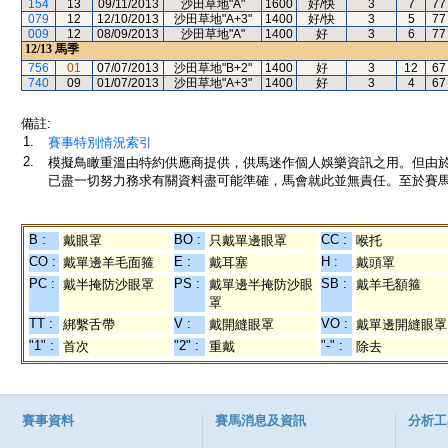
154
13
09/11/2013
沙田草地"A"
1600
好/快
3
7
77
079
12
12/10/2013
沙田草地"A+3"
1400
好/快
3
5
77
009
12
08/09/2013
沙田草地"A"
1400
好
3
6
77
12/13
馬季
756
01
07/07/2013
沙田草地"B+2"
1400
好
3
12
67
740
09
01/07/2013
沙田草地"A+3"
1400
好
3
4
67
備註:
1.
賽事特別情況索引
2.
模擬鳥瞰重溫由特約供應商提供，供馬迷作個人娛樂資訊之用。但由
已盡一切努力務求有關資料盡可能準確，馬會就此並無責任。至於賽馬
B :
BO :
CC :
戴眼罩
只戴單邊眼罩
喉托
CO :
E :
H :
戴單邊羊毛面箍
戴耳塞
戴頭罩
PC :
PS :
SB :
戴半掩防沙眼罩
戴單邊半掩防沙眼
戴羊毛額箍
罩
TT :
V :
VO :
綁繫舌帶
戴開縫眼罩
戴單邊開縫眼罩
"1" :
"2" :
"-" :
首次
重戴
除去
賽事資料
賽馬消息及資訊
分析工