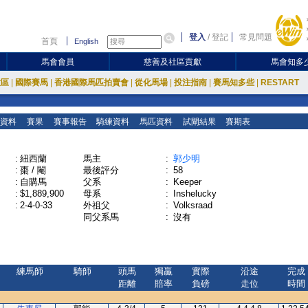
登入
/
登記
常見問題
首頁
English
馬會會員
慈善及社區貢獻
馬會知多
放區
|
國際賽馬
|
香港國際馬匹拍賣會
|
從化馬場
|
投注指南
|
賽馬知多些
|
RESTART
資料
賽果
賽事報告
騎練資料
馬匹資料
試閘結果
賽期表
:
紐西蘭
馬主
:
郭少明
:
棗 / 閹
最後評分
:
58
:
自購馬
父系
:
Keeper
:
$1,889,900
母系
:
Inshelucky
:
2-4-0-33
外祖父
:
Volksraad
同父系馬
:
沒有
練馬師
騎師
頭馬
獨贏
實際
沿途
完成
距離
賠率
負磅
走位
時間