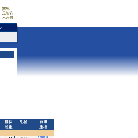
賽馬
足智彩
六合彩
少
排位
配備
賽事
體重
重播