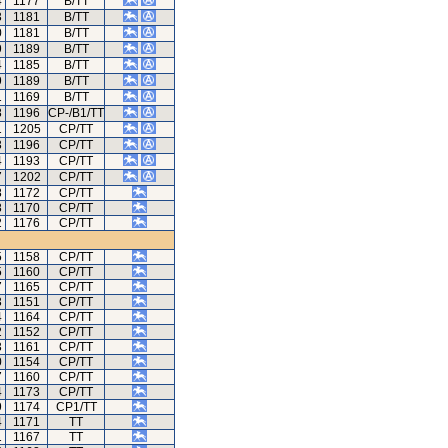
4
1177
B/TT
3
1181
B/TT
0
1181
B/TT
9
1189
B/TT
4
1185
B/TT
9
1189
B/TT
1
1169
B/TT
8
1196
CP-/B1/TT
1
1205
CP/TT
3
1196
CP/TT
4
1193
CP/TT
7
1202
CP/TT
8
1172
CP/TT
8
1170
CP/TT
2
1176
CP/TT
5
1158
CP/TT
5
1160
CP/TT
7
1165
CP/TT
3
1151
CP/TT
4
1164
CP/TT
2
1152
CP/TT
3
1161
CP/TT
0
1154
CP/TT
7
1160
CP/TT
4
1173
CP/TT
9
1174
CP1/TT
4
1171
TT
1
1167
TT