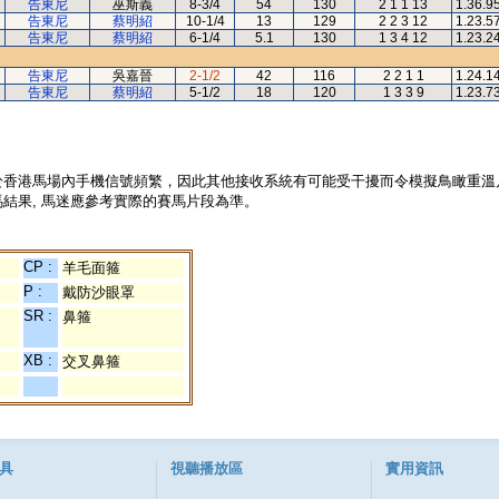
告東尼
巫斯義
8-3/4
54
130
2 1 1 13
1.36.9
告東尼
蔡明紹
10-1/4
13
129
2 2 3 12
1.23.5
告東尼
蔡明紹
6-1/4
5.1
130
1 3 4 12
1.23.2
告東尼
吳嘉晉
2-1/2
42
116
2 2 1 1
1.24.1
告東尼
蔡明紹
5-1/2
18
120
1 3 3 9
1.23.7
於香港馬場內手機信號頻繁，因此其他接收系統有可能受干擾而令模擬鳥瞰重溫
結果, 馬迷應參考實際的賽馬片段為準。
CP :
羊毛面箍
P :
戴防沙眼罩
SR :
鼻箍
XB :
交叉鼻箍
具
視聽播放區
實用資訊