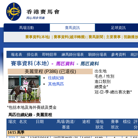
馬場活動
賽馬資訊
足球資訊
賽事資料(本地)
|
賽事資料(越洋轉播)
|
賽馬新聞
|
主要賽事
|
視聽播
報名表
排位表
即時賠率
練馬師分場表
騎師分場表
參考資料
統計
美麗里程 (P386) (已退役)
出生地
毛色 / 性別
往績紀錄
進口類別
其他馬匹
總獎金*
冠-亞-季-總出賽次數*
*包括本地及海外賽績及獎金
馬匹往績紀錄 - 美麗里程
場次
名次
日期
馬場/跑道/
途程
場地
賽事
檔位
評
賽道
狀況
班次
分
14/15
馬季