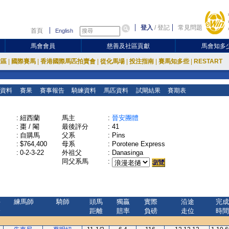
登入
/
登記
常見問題
首頁
English
馬會會員
慈善及社區貢獻
馬會知多
放區
|
國際賽馬
|
香港國際馬匹拍賣會
|
從化馬場
|
投注指南
|
賽馬知多些
|
RESTART
資料
賽果
賽事報告
騎練資料
馬匹資料
試閘結果
賽期表
:
紐西蘭
馬主
:
晉安團體
:
棗 / 閹
最後評分
:
41
:
自購馬
父系
:
Pins
:
$764,400
母系
:
Porotene Express
:
0-2-3-22
外祖父
:
Danasinga
同父系馬
:
評
練馬師
騎師
頭馬
獨贏
實際
沿途
完成
分
距離
賠率
負磅
走位
時間