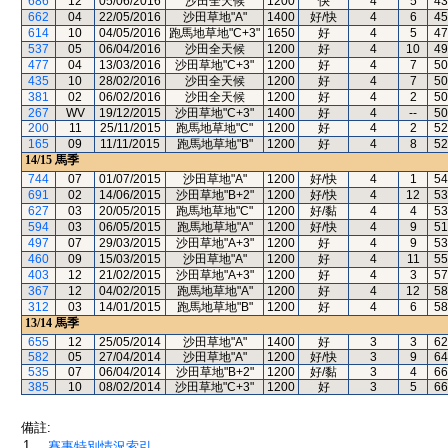
686
12
05/06/2016
沙田全天候
1200
快
4
5
43
662
04
22/05/2016
沙田草地"A"
1400
好/快
4
6
45
614
10
04/05/2016
跑馬地草地"C+3"
1650
好
4
5
47
537
05
06/04/2016
沙田全天候
1200
好
4
10
49
477
04
13/03/2016
沙田草地"C+3"
1200
好
4
7
50
435
10
28/02/2016
沙田全天候
1200
好
4
7
50
381
02
06/02/2016
沙田全天候
1200
好
4
2
50
267
WV
19/12/2015
沙田草地"C+3"
1400
好
4
--
50
200
11
25/11/2015
跑馬地草地"C"
1200
好
4
2
52
165
09
11/11/2015
跑馬地草地"B"
1200
好
4
8
52
14/15
馬季
744
07
01/07/2015
沙田草地"A"
1200
好/快
4
1
54
691
02
14/06/2015
沙田草地"B+2"
1200
好/快
4
12
53
627
03
20/05/2015
跑馬地草地"C"
1200
好/黏
4
4
53
594
03
06/05/2015
跑馬地草地"A"
1200
好/快
4
9
51
497
07
29/03/2015
沙田草地"A+3"
1200
好
4
9
53
460
09
15/03/2015
沙田草地"A"
1200
好
4
11
55
403
12
21/02/2015
沙田草地"A+3"
1200
好
4
3
57
367
12
04/02/2015
跑馬地草地"A"
1200
好
4
12
58
312
03
14/01/2015
跑馬地草地"B"
1200
好
4
6
58
13/14
馬季
655
12
25/05/2014
沙田草地"A"
1400
好
3
3
62
582
05
27/04/2014
沙田草地"A"
1200
好/快
3
9
64
535
07
06/04/2014
沙田草地"B+2"
1200
好/黏
3
4
66
385
10
08/02/2014
沙田草地"C+3"
1200
好
3
5
66
備註:
1.
賽事特別情況索引