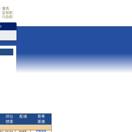
賽馬
足智彩
六合彩
少
排位
配備
賽事
體重
重播