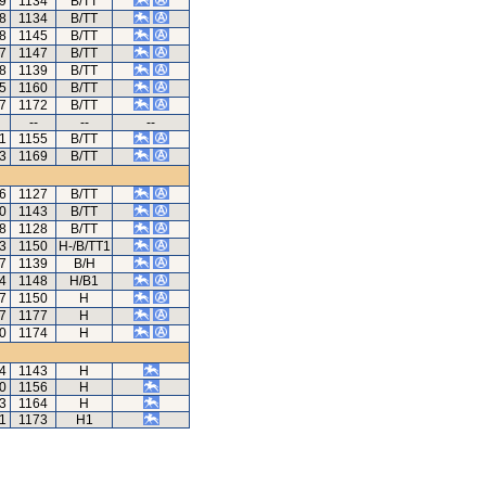
69
1134
B/TT
68
1134
B/TT
88
1145
B/TT
67
1147
B/TT
88
1139
B/TT
15
1160
B/TT
37
1172
B/TT
--
--
--
01
1155
B/TT
3
1169
B/TT
86
1127
B/TT
40
1143
B/TT
98
1128
B/TT
33
1150
H-/B/TT1
67
1139
B/H
4
1148
H/B1
7
1150
H
7
1177
H
0
1174
H
64
1143
H
20
1156
H
3
1164
H
1
1173
H1