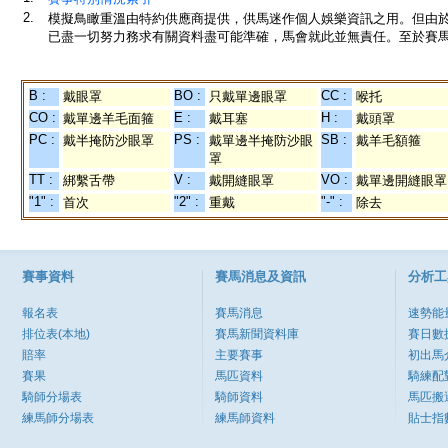
2.
模擬鳥瞰重溫由特約供應商提供，供馬迷作個人娛樂資訊之用。但由
已盡一切努力務求有關資料盡可能準確，馬會就此並無責任。至於賽馬
B :
BO :
CC :
戴眼罩
只戴單邊眼罩
喉托
CO :
E :
H :
戴單邊羊毛面箍
戴耳塞
戴頭罩
PC :
PS :
SB :
戴半掩防沙眼罩
戴單邊半掩防沙眼
戴羊毛額箍
罩
TT :
V :
VO :
綁繫舌帶
戴開縫眼罩
戴單邊開縫眼罩
"1" :
"2" :
"-" :
首次
重戴
除去
賽事資料
賽馬消息及資訊
分析工
報名表
賽馬消息
速勢能
排位表(本地)
賽馬新聞資料庫
賽日數
賠率
主要賽事
初出馬
賽果
馬匹資料
騎練配
騎師分場表
騎師資料
馬匹搬
練馬師分場表
練馬師資料
貼士指