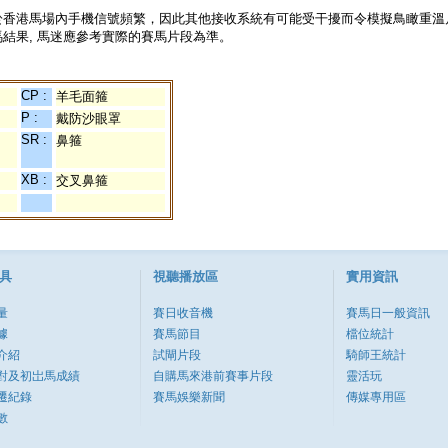
於香港馬場內手機信號頻繁，因此其他接收系統有可能受干擾而令模擬鳥瞰重溫
結果, 馬迷應參考實際的賽馬片段為準。
CP :
羊毛面箍
P :
戴防沙眼罩
SR :
鼻箍
XB :
交叉鼻箍
具
視聽播放區
實用資訊
量
賽日收音機
賽馬日一般資訊
據
賽馬節目
檔位統計
介紹
試閘片段
騎師王統計
對及初岀馬成績
自購馬來港前賽事片段
靈活玩
遷紀錄
賽馬娛樂新聞
傳媒專用區
數