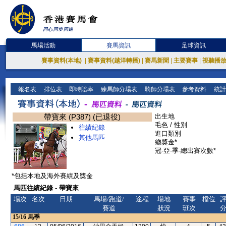
馬場活動
賽馬資訊
足球資訊
賽事資料(本地)
|
賽事資料(越洋轉播)
|
賽馬新聞
|
主要賽事
|
視聽播
報名表
排位表
即時賠率
練馬師分場表
騎師分場表
參考資料
統計
帶寶來 (P387) (已退役)
出生地
毛色 / 性別
往績紀錄
進口類別
其他馬匹
總獎金*
冠-亞-季-總出賽次數*
*包括本地及海外賽績及獎金
馬匹往績紀錄 - 帶寶來
場次
名次
日期
馬場/跑道/
途程
場地
賽事
檔位
賽道
狀況
班次
15/16
馬季