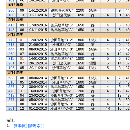
109
PU
14/10/2017
沙田草地"C"
1600
好
5
3
39
16/17
馬季
260
09
14/12/2016
跑馬地草地"C"
2200
好/快
4
9
44
180
13
12/11/2016
沙田全天候
1650
好
4
11
46
15/16
馬季
411
09
17/02/2016
跑馬地草地"B"
1650
好
4
6
48
145
08
01/11/2015
跑馬地草地"A"
1650
好
4
5
48
14/15
馬季
772
01
12/07/2015
沙田草地"B+2"
1800
好/快
4
7
41
713
08
21/06/2015
沙田草地"C"
1800
黏
4
9
42
444
03
08/03/2015
沙田草地"C+3"
1800
好/快
4
6
42
368
07
04/02/2015
跑馬地草地"A"
1800
好
4
12
42
311
01
14/01/2015
跑馬地草地"B"
1800
好
5
5
35
261
07
28/12/2014
沙田全天候
1650
濕慢
5
14
37
195
05
30/11/2014
沙田草地"C"
1400
好/快
5
3
37
13/14
馬季
688
08
08/06/2014
沙田草地"B+2"
1600
好/快
4
7
41
616
05
10/05/2014
沙田草地"C"
1600
好/黏
4
8
43
587
12
30/04/2014
跑馬地草地"A"
1650
好
4
5
45
473
11
16/03/2014
沙田草地"A"
1200
好
4
12
47
419
04
23/02/2014
沙田草地"A+3"
1400
好
4
12
48
377
08
05/02/2014
跑馬地草地"A"
1200
好
4
8
50
335
08
19/01/2014
沙田草地"A+3"
1200
好
4
12
52
201
12
01/12/2013
沙田草地"C+3"
1200
好
4R
10
52
備註:
1.
賽事特別情況索引