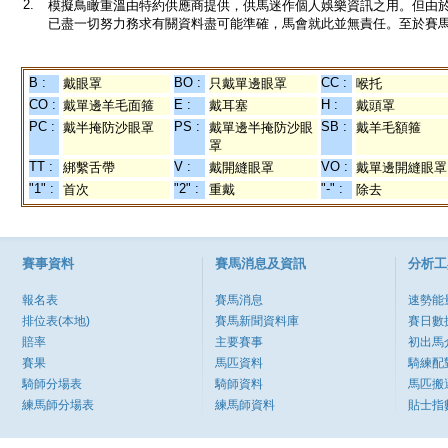
2.
模擬鳥瞰重溫由特約供應商提供，供馬迷作個人娛樂資訊之用。但由
已盡一切努力務求有關資料盡可能準確，馬會就此並無責任。至於賽馬
B :
BO :
CC :
戴眼罩
只戴單邊眼罩
喉托
CO :
E :
H :
戴單邊羊毛面箍
戴耳塞
戴頭罩
PC :
PS :
SB :
戴半掩防沙眼罩
戴單邊半掩防沙眼
戴羊毛額箍
罩
TT :
V :
VO :
綁繫舌帶
戴開縫眼罩
戴單邊開縫眼罩
"1" :
"2" :
"-" :
首次
重戴
除去
賽事資料
賽馬消息及資訊
分析工
報名表
賽馬消息
速勢能
排位表(本地)
賽馬新聞資料庫
賽日數
賠率
主要賽事
初出馬
賽果
馬匹資料
騎練配
騎師分場表
騎師資料
馬匹搬
練馬師分場表
練馬師資料
貼士指