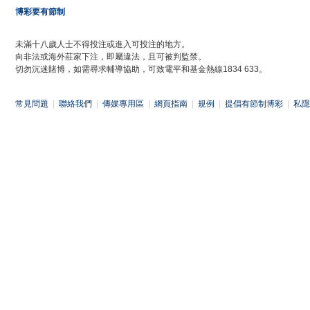
博彩要有節制
未滿十八歲人士不得投注或進入可投注的地方。
向非法或海外莊家下注，即屬違法，且可被判監禁。
切勿沉迷賭博，如需尋求輔導協助，可致電平和基金熱線1834 633。
常見問題
|
聯絡我們
|
傳媒專用區
|
網頁指南
|
規例
|
提倡有節制博彩
|
私隱