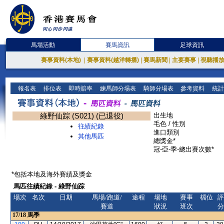
馬場活動
賽馬資訊
足球資訊
賽事資料(本地)
|
賽事資料(越洋轉播)
|
賽馬新聞
|
主要賽事
|
視聽播
報名表
排位表
即時賠率
練馬師分場表
騎師分場表
參考資料
統計
綠野仙踪 (S021) (已退役)
出生地
毛色 / 性別
往績紀錄
進口類別
其他馬匹
總獎金*
冠-亞-季-總出賽次數*
*包括本地及海外賽績及獎金
馬匹往績紀錄 - 綠野仙踪
場次
名次
日期
馬場/跑道/
途程
場地
賽事
檔位
評
賽道
狀況
班次
分
17/18
馬季