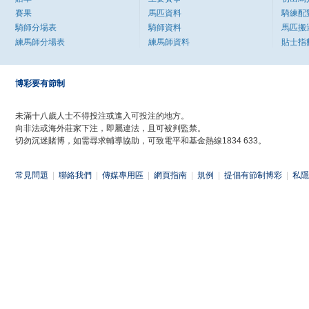
賽果
馬匹資料
騎練配
騎師分場表
騎師資料
馬匹搬
練馬師分場表
練馬師資料
貼士指
博彩要有節制
未滿十八歲人士不得投注或進入可投注的地方。
向非法或海外莊家下注，即屬違法，且可被判監禁。
切勿沉迷賭博，如需尋求輔導協助，可致電平和基金熱線1834 633。
常見問題
|
聯絡我們
|
傳媒專用區
|
網頁指南
|
規例
|
提倡有節制博彩
|
私隱