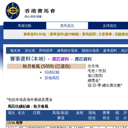
馬場活動
賽馬資訊
足球資訊
賽事資料(本地)
|
賽事資料(越洋轉播)
|
賽馬新聞
|
主要賽事
|
視聽播
報名表
排位表
即時賠率
練馬師分場表
騎師分場表
參考資料
統計
秋月春風 (S059) (已退役)
出生地
毛色 / 性別
往績紀錄
進口類別
其他馬匹
總獎金*
冠-亞-季-總出賽次數*
*包括本地及海外賽績及獎金
馬匹往績紀錄 - 秋月春風
場次
名次
日期
馬場/跑道/
途程
場地
賽事
檔
評
賽道
狀況
班次
位
分
15/16
馬季