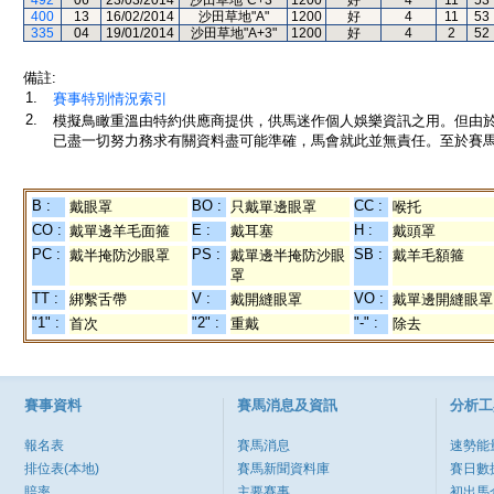
492
06
23/03/2014
沙田草地"C+3"
1200
好
4
11
53
400
13
16/02/2014
沙田草地"A"
1200
好
4
11
53
335
04
19/01/2014
沙田草地"A+3"
1200
好
4
2
52
備註:
1.
賽事特別情況索引
2.
模擬鳥瞰重溫由特約供應商提供，供馬迷作個人娛樂資訊之用。但由
已盡一切努力務求有關資料盡可能準確，馬會就此並無責任。至於賽馬
B :
BO :
CC :
戴眼罩
只戴單邊眼罩
喉托
CO :
E :
H :
戴單邊羊毛面箍
戴耳塞
戴頭罩
PC :
PS :
SB :
戴半掩防沙眼罩
戴單邊半掩防沙眼
戴羊毛額箍
罩
TT :
V :
VO :
綁繫舌帶
戴開縫眼罩
戴單邊開縫眼罩
"1" :
"2" :
"-" :
首次
重戴
除去
賽事資料
賽馬消息及資訊
分析工
報名表
賽馬消息
速勢能
排位表(本地)
賽馬新聞資料庫
賽日數
賠率
主要賽事
初出馬