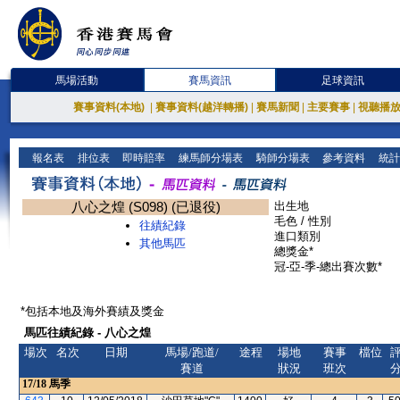
馬場活動
賽馬資訊
足球資訊
賽事資料(本地)
|
賽事資料(越洋轉播)
|
賽馬新聞
|
主要賽事
|
視聽播
報名表
排位表
即時賠率
練馬師分場表
騎師分場表
參考資料
統計
八心之煌 (S098) (已退役)
出生地
毛色 / 性別
往績紀錄
進口類別
其他馬匹
總獎金*
冠-亞-季-總出賽次數*
*包括本地及海外賽績及獎金
馬匹往績紀錄 - 八心之煌
場次
名次
日期
馬場/跑道/
途程
場地
賽事
檔位
賽道
狀況
班次
17/18
馬季