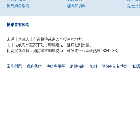
練馬師分場表
練馬師資料
貼士指
博彩要有節制
未滿十八歲人士不得投注或進入可投注的地方。
向非法或海外莊家下注，即屬違法，且可被判監禁。
切勿沉迷賭博，如需尋求輔導協助，可致電平和基金熱線1834 633。
常見問題
|
聯絡我們
|
傳媒專用區
|
網頁指南
|
規例
|
提倡有節制博彩
|
私隱