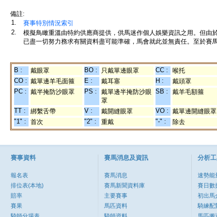
備註:
1.
賽事特別情況索引
2.
模擬鳥瞰重溫由特約供應商提供，供馬迷作個人娛樂資訊之用。但由
已盡一切努力務求有關資料盡可能準確，馬會就此並無責任。至於賽馬
B :
BO :
CC :
戴眼罩
只戴單邊眼罩
喉托
CO :
E :
H :
戴單邊羊毛面箍
戴耳塞
戴頭罩
PC :
PS :
SB :
戴半掩防沙眼罩
戴單邊半掩防沙眼
戴羊毛額箍
罩
TT :
V :
VO :
綁繫舌帶
戴開縫眼罩
戴單邊開縫眼罩
"1" :
"2" :
"-" :
首次
重戴
除去
賽事資料
賽馬消息及資訊
分析工
報名表
賽馬消息
速勢能
排位表(本地)
賽馬新聞資料庫
賽日數
賠率
主要賽事
初出馬
賽果
馬匹資料
騎練配
騎師分場表
騎師資料
馬匹搬