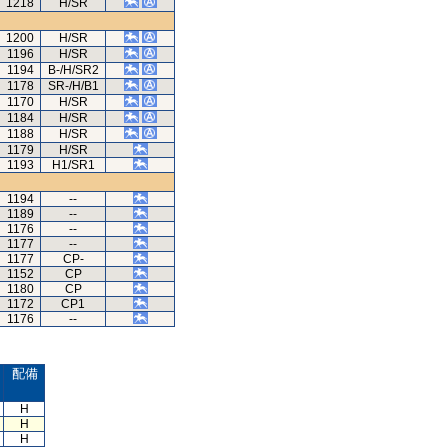
1218
H/SR
1200
H/SR
1196
H/SR
1194
B-/H/SR2
1178
SR-/H/B1
1170
H/SR
1184
H/SR
1188
H/SR
1179
H/SR
1193
H1/SR1
1194
--
1189
--
1176
--
1177
--
1177
CP-
1152
CP
1180
CP
1172
CP1
1176
--
配備
H
H
H