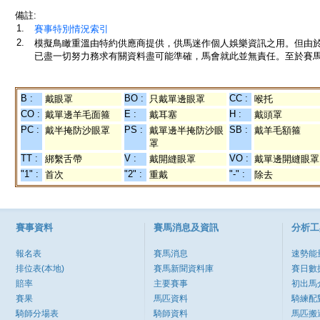
備註:
1.
賽事特別情況索引
2.
模擬鳥瞰重溫由特約供應商提供，供馬迷作個人娛樂資訊之用。但由
已盡一切努力務求有關資料盡可能準確，馬會就此並無責任。至於賽馬
B :
BO :
CC :
戴眼罩
只戴單邊眼罩
喉托
CO :
E :
H :
戴單邊羊毛面箍
戴耳塞
戴頭罩
PC :
PS :
SB :
戴半掩防沙眼罩
戴單邊半掩防沙眼
戴羊毛額箍
罩
TT :
V :
VO :
綁繫舌帶
戴開縫眼罩
戴單邊開縫眼罩
"1" :
"2" :
"-" :
首次
重戴
除去
賽事資料
賽馬消息及資訊
分析工
報名表
賽馬消息
速勢能
排位表(本地)
賽馬新聞資料庫
賽日數
賠率
主要賽事
初出馬
賽果
馬匹資料
騎練配
騎師分場表
騎師資料
馬匹搬