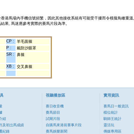
於香港馬場內手機信號頻繁，因此其他接收系統有可能受干擾而令模擬鳥瞰重溫
結果, 馬迷應參考實際的賽馬片段為準。
CP :
羊毛面箍
P :
戴防沙眼罩
SR :
鼻箍
XB :
交叉鼻箍
具
視聽播放區
實用資訊
量
賽日收音機
賽馬日一般資訊
據
賽馬節目
檔位統計
介紹
試閘片段
騎師王統計
對及初岀馬成績
自購馬來港前賽事片段
靈活玩
遷紀錄
賽馬娛樂新聞
傳媒專用區