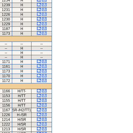
1254
H
1239
H
1231
H
1226
H
1230
H
1229
H
1187
H
1173
H
--
--
--
--
H
--
--
H
--
--
H
--
1171
H
1161
H
1173
H
1170
H
1172
H
1166
H/TT-
1153
H/TT
1155
H/TT
1156
H/TT
1167
SR-/H2/TT1
1226
H-/SR
1214
H/SR
1222
H/SR
1213
H/SR