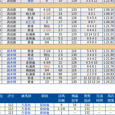
1
高伯新
潘頓
8
10
129
3 3 3 12
1.22.43
1
高伯新
郭能
4-1/2
10
133
5 6 7
1.09.18
5
高伯新
柏士祺
1-1/4
14
123
4 3 1
1.08.37
2
高伯新
韋達
4-1/2
46
126
5 4 5 4
1.21.81
2
高伯新
紀仁安
3
17
126
9 9 7
1.09.28
0
高伯新
韋達
頸位
2.7
133
4 4 4 2
1.21.79
3
高伯新
韋達
1-1/4
3.7
121
4 4 4 1
1.22.06
2
高伯新
杜滿萊
3/4
15
125
13 14 12 2
1.21.21
2
高伯新
巫斯義
2-1/2
5.3
133
6 6 4 3
1.21.38
1
高伯新
韋達
3/4
3.1
121
4 5 6 3
1.21.81
1
姚本輝
韋達
2-1/4
5.1
116
5 4 5 3
1.21.35
0
姚本輝
韋達
頸位
2.9
130
3 4 4 3
1.21.99
姚本輝
潘頓
1/2
3.4
126
4 4 4 2
1.21.94
姚本輝
巫斯義
4-3/4
12
126
4 3 4 10
1.22.62
姚本輝
杜滿萊
頭位
6.3
132
6 6 6 1
1.21.76
姚本輝
賴維銘
3/4
68
116
2 1 1 2
1.22.63
姚本輝
杜滿萊
8-3/4
99
126
2 2 2 9
1.34.83
姚本輝
韋達
5-1/4
76
127
11 12 12 11
1.23.23
姚本輝
韋達
13
18
130
11 13 12 14
1.24.21
位
評分
練馬師
騎師
頭馬
獨贏
實際
完成
馬匹
距離
賠率
負磅
時間
體重
4
112
方嘉柏
蘇銘倫
8
16
132
--
--
2
112
方嘉柏
蘇銘倫
1-1/4
3
131
--
--
5
112
方嘉柏
蘇銘倫
1
--
132
--
--