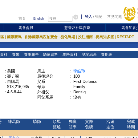
登入
/
登記
常見問題
首頁
English
馬會會員
慈善及社區貢獻
馬會知多
放區
|
國際賽馬
|
香港國際馬匹拍賣會
|
從化馬場
|
投注指南
|
賽馬知多些
|
RESTART
資料
賽果
賽事報告
騎練資料
馬匹資料
試閘結果
賽期表
:
美國
馬主
:
李皓玲
:
棗 / 閹
最後評分
:
108
:
自購馬
父系
:
First Defence
:
$13,216,935
母系
:
Family
:
4-5-8-44
外祖父
:
Danzig
同父系馬
:
沒有
分
練馬師
騎師
頭馬
獨贏
實際
沿途
完成
距離
賠率
負磅
走位
時間