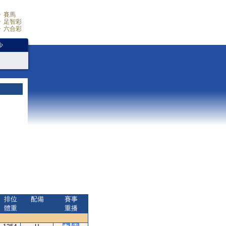
賽馬
足智彩
六合彩
少
排位
配備
賽事
體重
重播