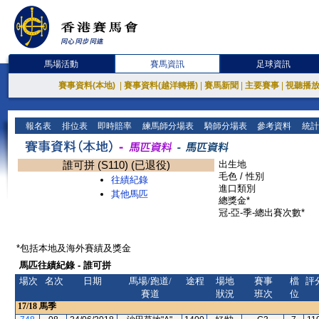
馬場活動
賽馬資訊
足球資訊
賽事資料(本地)
|
賽事資料(越洋轉播)
|
賽馬新聞
|
主要賽事
|
視聽播
報名表
排位表
即時賠率
練馬師分場表
騎師分場表
參考資料
統計
誰可拼 (S110) (已退役)
出生地
毛色 / 性別
往績紀錄
進口類別
其他馬匹
總獎金*
冠-亞-季-總出賽次數*
*包括本地及海外賽績及獎金
馬匹往績紀錄 - 誰可拼
場次
名次
日期
馬場/跑道/
途程
場地
賽事
檔
評
賽道
狀況
班次
位
17/18
馬季