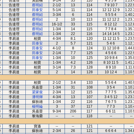
9
告達理
黃皓楠
9-1/4
35
110
4 3 5 9
1.23.
0
告達理
蔡明紹
2-1/2
13
114
7 9 10 7
1.22.
1
告達理
田泰安
5-1/4
11
114
12 12 12 9
1.22.
1
告達理
蔡明紹
3-3/4
6
114
5 5 5 4
1.40.
0
告達理
蔡明紹
2
10
113
11 12 12 2
1.23.
1
告達理
蔡明紹
16-1/2
33
115
8 12 12
1.12.
2
告達理
蔡明紹
1-3/4
14
115
7 7 8 4
1.35.
3
告達理
蔡明紹
1-3/4
22
116
14 14 14 5
1.23.
5
李易達
柏寶
4-3/4
8.1
120
11 12 11 5
1.23.
7
李易達
田泰安
2
5.7
121
5 4 6
1.12.
9
李易達
田泰安
4-1/2
8
124
11 12 10 8
1.44.
1
李易達
田泰安
2-1/4
7.7
125
4 5 6 6
1.22.
2
李易達
田泰安
1-3/4
10
125
10 9 8 4
1.35.
3
李易達
柏寶
1-3/4
4.2
126
8 10 11 5
1.41.
5
李易達
柏寶
3-1/4
7.3
128
8 9 10
1.11.
5
李易達
柏寶
2
14
128
10 12 4
1.10.
9
李易達
柏寶
2-1/2
3.4
133
5 5 6 4
1.40.
0
李易達
吳嘉晉
1-3/4
31
108
3 5 4
1.10.
2
李易達
梁家俊
2-3/4
12
115
7 7 7 5
1.35.
4
李易達
潘明輝
4-3/4
13
107
3 4 5 12
1.23.
5
李易達
蘇狄雄
1-3/4
22
116
7 6 7 5
1.23.
6
李易達
楊明綸
3
37
117
7 7 3
1.10.
8
李易達
吳嘉晉
9-3/4
206
117
6 6 11
1.10.
8
李易達
黎海榮
--
--
118
--
--
8
李易達
寶遜
--
--
121
--
--
0
李易達
蘇狄雄
2-3/4
26
121
6 6 6 4
1.34.