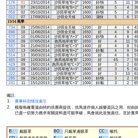
176
01
23/11/2014
沙田草地"B+2"
1600
好/快
5
11
3
113
07
26/10/2014
沙田草地"B+2"
1400
好/快
5
4
3
058
02
05/10/2014
沙田草地"A"
1600
好/快
5
2
3
012
07
17/09/2014
沙田全天候
1200
濕快
5
6
3
13/14
馬季
734
09
25/06/2014
沙田全天候
1200
好
4
4
4
696
10
11/06/2014
沙田全天候
1650
好
4
9
4
670
10
01/06/2014
沙田草地"A+3"
1400
好/快
4
8
4
606
09
07/05/2014
跑馬地草地"B"
1650
好
4
11
5
567
04
21/04/2014
沙田草地"C+3"
1400
好
4
8
5
532
13
06/04/2014
沙田草地"B+2"
1600
好/黏
4
9
5
514
13
30/03/2014
沙田草地"A+3"
1400
好
4
6
5
465
09
12/03/2014
跑馬地草地"B"
1200
好
4S
7
5
429
09
26/02/2014
跑馬地草地"C+3"
1000
好
3
2
6
338
09
19/01/2014
沙田草地"A+3"
1600
好
3
5
6
322
04
11/01/2014
沙田草地"A"
1600
好
3
10
6
285
08
29/12/2013
沙田草地"B+2"
1400
好/快
3
2
6
241
11
15/12/2013
沙田草地"C+3"
1000
好/黏
3
2
6
備註:
1.
賽事特別情況索引
2.
模擬鳥瞰重溫由特約供應商提供，供馬迷作個人娛樂資訊之用。但由
已盡一切努力務求有關資料盡可能準確，馬會就此並無責任。至於賽馬
B :
BO :
CC :
戴眼罩
只戴單邊眼罩
喉托
CO :
E :
H :