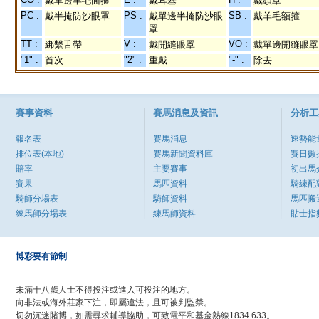
戴單邊羊毛面箍
戴耳塞
戴頭罩
PC :
PS :
SB :
戴半掩防沙眼罩
戴單邊半掩防沙眼
戴羊毛額箍
罩
TT :
V :
VO :
綁繫舌帶
戴開縫眼罩
戴單邊開縫眼罩
"1" :
"2" :
"-" :
首次
重戴
除去
賽事資料
賽馬消息及資訊
分析工
報名表
賽馬消息
速勢能
排位表(本地)
賽馬新聞資料庫
賽日數
賠率
主要賽事
初出馬
賽果
馬匹資料
騎練配
騎師分場表
騎師資料
馬匹搬
練馬師分場表
練馬師資料
貼士指
博彩要有節制
未滿十八歲人士不得投注或進入可投注的地方。
向非法或海外莊家下注，即屬違法，且可被判監禁。
切勿沉迷賭博，如需尋求輔導協助，可致電平和基金熱線1834 633。