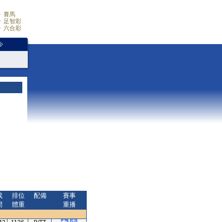
賽馬
足智彩
六合彩
少
成
排位
配備
賽事
間
體重
重播