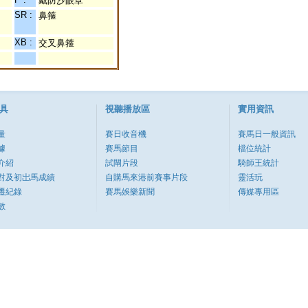
戴防沙眼罩
SR :
鼻箍
XB :
交叉鼻箍
具
視聽播放區
實用資訊
量
賽日收音機
賽馬日一般資訊
據
賽馬節目
檔位統計
介紹
試閘片段
騎師王統計
對及初岀馬成績
自購馬來港前賽事片段
靈活玩
遷紀錄
賽馬娛樂新聞
傳媒專用區
數