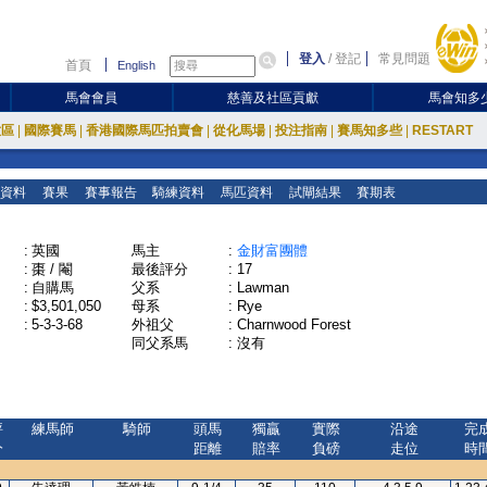
登入
/
登記
常見問題
首頁
English
馬會會員
慈善及社區貢獻
馬會知多
放區
|
國際賽馬
|
香港國際馬匹拍賣會
|
從化馬場
|
投注指南
|
賽馬知多些
|
RESTART
資料
賽果
賽事報告
騎練資料
馬匹資料
試閘結果
賽期表
:
英國
馬主
:
金財富團體
:
棗 / 閹
最後評分
:
17
:
自購馬
父系
:
Lawman
:
$3,501,050
母系
:
Rye
:
5-3-3-68
外祖父
:
Charnwood Forest
同父系馬
:
沒有
評
練馬師
騎師
頭馬
獨贏
實際
沿途
完
分
距離
賠率
負磅
走位
時