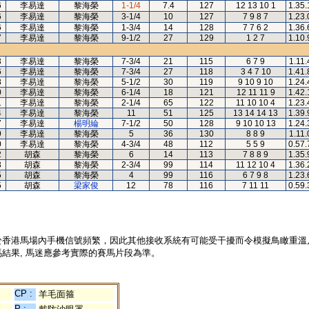
6
李易達
黎海榮
1-1/4
7.4
127
12 13 10 1
1.35.
6
李易達
黎海榮
3-1/4
10
127
7 9 8 7
1.23.
6
李易達
黎海榮
1-3/4
14
128
7 7 6 2
1.36.
7
李易達
黎海榮
9-1/2
27
129
1 2 7
1.10.
3
李易達
黎海榮
7-3/4
21
115
6 7 9
1.11.
6
李易達
黎海榮
7-3/4
27
118
3 4 7 10
1.41.
8
李易達
黎海榮
5-1/2
30
119
9 10 9 10
1.24.
0
李易達
黎海榮
6-1/4
18
121
12 11 11 9
1.42.
1
李易達
黎海榮
2-1/4
65
122
11 10 10 4
1.23.
4
李易達
黎海榮
11
51
125
13 14 14 13
1.39.
7
李易達
楊明綸
7-1/2
50
128
9 10 10 13
1.24.
9
李易達
黎海榮
5
36
130
8 8 9
1.11.
0
李易達
黎海榮
4-3/4
48
112
5 5 9
0.57.
2
胡森
黎海榮
6
14
113
7 8 8 9
1.35.
3
胡森
黎海榮
2-3/4
99
114
11 12 10 4
1.36.
5
胡森
黎海榮
4
99
116
6 7 9 8
1.23.
5
胡森
梁家俊
12
78
116
7 11 11
0.59.
於香港馬場內手機信號頻繁，因此其他接收系統有可能受干擾而令模擬鳥瞰重溫
結果, 馬迷應參考實際的賽馬片段為準。
CP :
羊毛面箍
P :