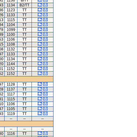
42
1136
B/TT
93
1134
B2/TT
36
1123
TT
26
1133
TT
13
1115
TT
84
1104
TT
78
1099
TT
39
1100
TT
53
1106
TT
15
1108
TT
08
1132
TT
97
1133
TT
00
1134
TT
20
1144
TT
01
1152
TT
52
1152
TT
97
1128
TT
28
1137
TT
62
1117
TT
31
1115
TT
10
1106
TT
47
1105
TT
93
1119
TT
--
--
--
--
--
--
80
1116
TT