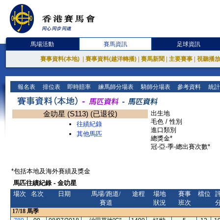
馬場活動
賽馬資訊
足球資訊
賽事資料(本地)
|
賽事資料(越洋轉播)
|
賽馬新聞
|
主要賽事
|
視聽播
報名表
排位表
即時賠率
練馬師分場表
騎師分場表
參考資料
統計
金叻星 (S113) (已退役)
出生地
毛色 / 性別
往績紀錄
進口類別
其他馬匹
總獎金*
冠-亞-季-總出賽次數*
*包括本地及海外賽績及獎金
馬匹往績紀錄 - 金叻星
場次
名次
日期
馬場/跑道/
途程
場地
賽事
檔位
賽道
狀況
班次
17/18
馬季