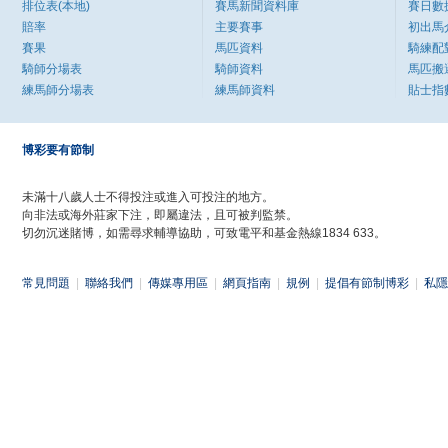
排位表(本地)
賽馬新聞資料庫
賽日數
賠率
主要賽事
初出馬
賽果
馬匹資料
騎練配
騎師分場表
騎師資料
馬匹搬
練馬師分場表
練馬師資料
貼士指
博彩要有節制
未滿十八歲人士不得投注或進入可投注的地方。
向非法或海外莊家下注，即屬違法，且可被判監禁。
切勿沉迷賭博，如需尋求輔導協助，可致電平和基金熱線1834 633。
常見問題
|
聯絡我們
|
傳媒專用區
|
網頁指南
|
規例
|
提倡有節制博彩
|
私隱