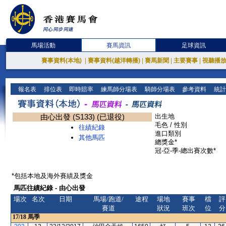
馬場活動
賽馬資訊
足球資訊
賽事資料(本地)
|
賽事資料(越洋轉播)
|
賽馬新聞
|
主要賽事
|
視聽播
報名表
排位表
即時賠率
練馬師分場表
騎師分場表
參考資料
統計
由心出發 (S133) (已退役)
出生地
毛色 / 性別
往績紀錄
進口類別
其他馬匹
總獎金*
冠-亞-季-總出賽次數*
*包括本地及海外賽績及獎金
馬匹往績紀錄 - 由心出發
場次
名次
日期
馬場/跑道/
途程
場地
賽事
檔
評
賽道
狀況
班次
位
分
17/18
馬季