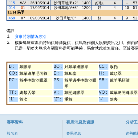
115
WV
26/10/2014
沙田草地"B+2"
1400
好/快
4
--
57
014
01
17/09/2014
沙田草地"A+3"
1200
好
4
10
51
13/14
馬季
459
07
09/03/2014
沙田草地"C"
1400
好
4
9
52
備註:
1.
賽事特別情況索引
2.
模擬鳥瞰重溫由特約供應商提供，供馬迷作個人娛樂資訊之用。但由
已盡一切努力務求有關資料盡可能準確，馬會就此並無責任。至於賽馬
B :
BO :
CC :
戴眼罩
只戴單邊眼罩
喉托
CO :
E :
H :
戴單邊羊毛面箍
戴耳塞
戴頭罩
PC :
PS :
SB :
戴半掩防沙眼罩
戴單邊半掩防沙眼
戴羊毛額箍
罩
TT :
V :
VO :
綁繫舌帶
戴開縫眼罩
戴單邊開縫眼罩
"1" :
"2" :
"-" :
首次
重戴
除去
賽事資料
賽馬消息及資訊
分析工
報名表
賽馬消息
速勢能