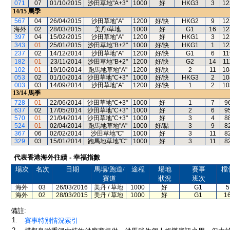
071
07
01/10/2015
沙田草地"A+3"
1000
好
HKG3
3
12
14/15
馬季
567
04
26/04/2015
沙田草地"A"
1200
好/快
HKG2
9
12
海外
02
28/03/2015
美丹/草地
1000
好
G1
16
12
397
04
15/02/2015
沙田草地"A"
1200
好
HKG1
3
12
343
01
25/01/2015
沙田草地"B+2"
1000
好/快
HKG1
1
12
237
02
14/12/2014
沙田草地"A"
1200
好/快
G1
6
11
182
01
23/11/2014
沙田草地"B+2"
1200
好/快
G2
14
11
102
01
19/10/2014
跑馬地草地"A"
1200
好/快
2
11
10
053
02
01/10/2014
沙田草地"C+3"
1000
好/快
HKG3
2
10
003
03
14/09/2014
沙田草地"A"
1200
好/快
1
2
10
13/14
馬季
728
01
22/06/2014
沙田草地"C+3"
1000
好
1
7
9
637
02
17/05/2014
沙田草地"C+3"
1000
好
2
6
9
570
01
21/04/2014
沙田草地"C+3"
1000
好
3
4
8
524
01
02/04/2014
跑馬地草地"A"
1000
好/黏
3
9
8
367
06
02/02/2014
沙田草地"C"
1000
好
3
11
8
329
03
15/01/2014
跑馬地草地"C"
1000
好
3
11
8
代表香港海外往績 - 幸福指數
場次
名次
日期
馬場/跑道/
途程
場地
賽事
檔
賽道
狀況
班次
海外
03
26/03/2016
美丹 / 草地
1000
好
G1
5
海外
02
28/03/2015
美丹 / 草地
1000
好
G1
1
備註:
1.
賽事特別情況索引