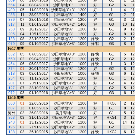
609
06
29/04/2018
沙田草地"A"
1200
好
G1
2
11
554
04
08/04/2018
沙田草地"C"
1200
好
G2
6
11
490
05
11/03/2018
沙田草地"C+3"
1200
好
1
4
11
455
11
25/02/2018
沙田草地"B"
1400
好
G1
2
11
379
07
28/01/2018
沙田草地"B"
1200
好
G1
3
11
317
11
01/01/2018
沙田草地"B+2"
1400
好
G3
10
12
258
09
10/12/2017
沙田草地"A"
1200
好
G1
9
12
205
04
19/11/2017
沙田草地"B"
1200
好
G2
8
12
133
08
22/10/2017
沙田草地"A"
1200
好/快
G2
2
12
079
09
01/10/2017
沙田草地"A+3"
1000
好/黏
G3
8
12
16/17
馬季
632
05
07/05/2017
沙田草地"A+3"
1200
好/快
G1
5
12
559
02
09/04/2017
沙田草地"C"
1200
好/快
G2
2
12
464
06
05/03/2017
沙田草地"C"
1000
好/快
1
3
12
374
01
30/01/2017
沙田草地"B"
1200
好
G2
8
12
318
03
08/01/2017
沙田草地"C"
1000
好/快
G3
6
12
254
03
11/12/2016
沙田草地"A"
1200
好
G1
1
12
201
07
20/11/2016
沙田草地"B+2"
1200
好
G2
4
12
127
07
23/10/2016
沙田草地"A"
1200
好
G2
5
12
072
03
01/10/2016
沙田草地"A+3"
1000
好
G3
6
12
15/16
馬季
660
01
22/05/2016
沙田草地"A"
1200
好
HKG3
2
12
607
13
01/05/2016
沙田草地"B"
1200
好
G1
8
12
海外
03
26/03/2016
美丹/草地
1000
好
G1
5
12
363
03
31/01/2016
沙田草地"A+3"
1200
好
HKG1
3
12
248
01
13/12/2015
沙田草地"A"
1200
好
G1
14
12
195
02
21/11/2015
沙田草地"B+2"
1200
好
G2
11
12
138
03
25/10/2015
沙田草地"A"
1200
好/快
HKG2
6
12