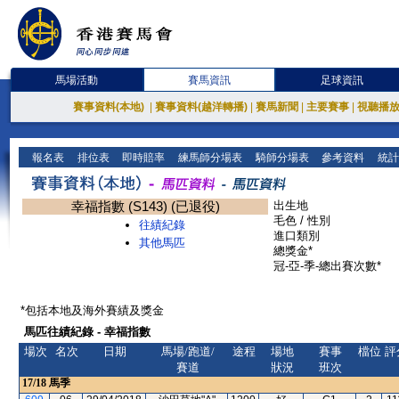
馬場活動
賽馬資訊
足球資訊
賽事資料(本地)
|
賽事資料(越洋轉播)
|
賽馬新聞
|
主要賽事
|
視聽播
報名表
排位表
即時賠率
練馬師分場表
騎師分場表
參考資料
統計
幸福指數 (S143) (已退役)
出生地
毛色 / 性別
往績紀錄
進口類別
其他馬匹
總獎金*
冠-亞-季-總出賽次數*
*包括本地及海外賽績及獎金
馬匹往績紀錄 - 幸福指數
場次
名次
日期
馬場/跑道/
途程
場地
賽事
檔位
評
賽道
狀況
班次
17/18
馬季