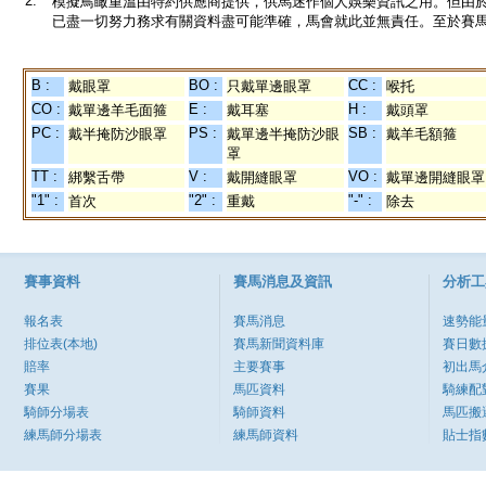
2.
模擬鳥瞰重溫由特約供應商提供，供馬迷作個人娛樂資訊之用。但由
已盡一切努力務求有關資料盡可能準確，馬會就此並無責任。至於賽馬
B :
BO :
CC :
戴眼罩
只戴單邊眼罩
喉托
CO :
E :
H :
戴單邊羊毛面箍
戴耳塞
戴頭罩
PC :
PS :
SB :
戴半掩防沙眼罩
戴單邊半掩防沙眼
戴羊毛額箍
罩
TT :
V :
VO :
綁繫舌帶
戴開縫眼罩
戴單邊開縫眼罩
"1" :
"2" :
"-" :
首次
重戴
除去
賽事資料
賽馬消息及資訊
分析工
報名表
賽馬消息
速勢能
排位表(本地)
賽馬新聞資料庫
賽日數
賠率
主要賽事
初出馬
賽果
馬匹資料
騎練配
騎師分場表
騎師資料
馬匹搬
練馬師分場表
練馬師資料
貼士指