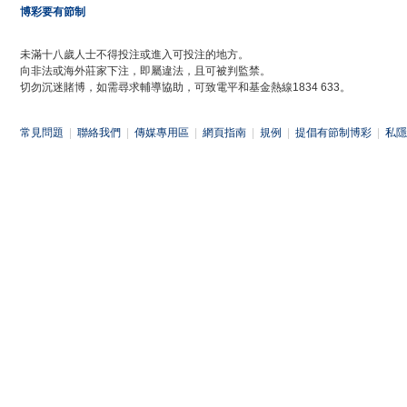
博彩要有節制
未滿十八歲人士不得投注或進入可投注的地方。
向非法或海外莊家下注，即屬違法，且可被判監禁。
切勿沉迷賭博，如需尋求輔導協助，可致電平和基金熱線1834 633。
常見問題
|
聯絡我們
|
傳媒專用區
|
網頁指南
|
規例
|
提倡有節制博彩
|
私隱