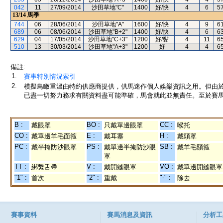
042
11
27/09/2014
沙田草地"C"
1400
好/快
4
6
5
13/14
馬季
744
06
28/06/2014
沙田草地"A"
1600
好/快
4
9
6
689
06
08/06/2014
沙田草地"B+2"
1400
好/快
4
6
6
629
04
17/05/2014
沙田草地"C+3"
1200
好/黏
4
11
6
510
13
30/03/2014
沙田草地"A+3"
1200
好
4
4
6
備註:
1.
賽事特別情況索引
2.
模擬鳥瞰重溫由特約供應商提供，供馬迷作個人娛樂資訊之用。但由
已盡一切努力務求有關資料盡可能準確，馬會就此並無責任。至於賽馬
B :
BO :
CC :
戴眼罩
只戴單邊眼罩
喉托
CO :
E :
H :
戴單邊羊毛面箍
戴耳塞
戴頭罩
PC :
PS :
SB :
戴半掩防沙眼罩
戴單邊半掩防沙眼
戴羊毛額箍
罩
TT :
V :
VO :
綁繫舌帶
戴開縫眼罩
戴單邊開縫眼罩
"1" :
"2" :
"-" :
首次
重戴
除去
賽事資料
賽馬消息及資訊
分析工