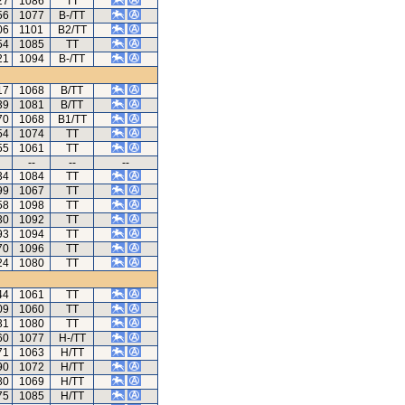
27
1086
TT
56
1077
B-/TT
06
1101
B2/TT
54
1085
TT
21
1094
B-/TT
17
1068
B/TT
39
1081
B/TT
70
1068
B1/TT
54
1074
TT
55
1061
TT
--
--
--
34
1084
TT
99
1067
TT
58
1098
TT
30
1092
TT
93
1094
TT
70
1096
TT
24
1080
TT
44
1061
TT
09
1060
TT
31
1080
TT
60
1077
H-/TT
71
1063
H/TT
90
1072
H/TT
80
1069
H/TT
75
1085
H/TT