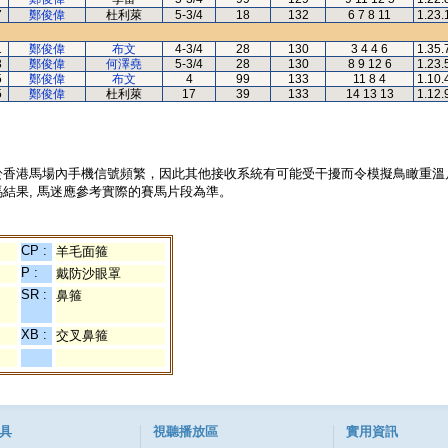
7
鄭俊偉
杜利萊
5-3/4
18
132
6 7 8 11
1.23.
1
鄭俊偉
布文
4-3/4
28
130
3 4 4 6
1.35.
3
鄭俊偉
何澤堯
5-3/4
28
130
8 9 12 6
1.23.
5
鄭俊偉
布文
4
99
133
11 8 4
1.10.
5
鄭俊偉
杜利萊
17
39
133
14 13 13
1.12.
於香港馬場內手機信號頻繁，因此其他接收系統有可能受干擾而令模擬鳥瞰重溫
結果, 馬迷應參考實際的賽馬片段為準。
CP :
羊毛面箍
P :
戴防沙眼罩
SR :
鼻箍
XB :
交叉鼻箍
具
視聽播放區
實用資訊