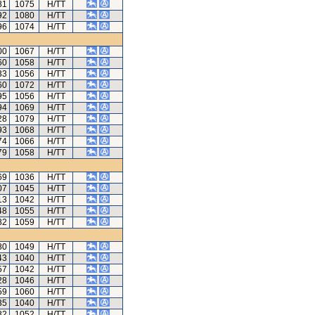
81
1075
H/TT
92
1080
H/TT
96
1074
H/TT
00
1067
H/TT
60
1058
H/TT
33
1056
H/TT
60
1072
H/TT
95
1056
H/TT
94
1069
H/TT
28
1079
H/TT
93
1068
H/TT
74
1066
H/TT
79
1058
H/TT
69
1036
H/TT
07
1045
H/TT
13
1042
H/TT
48
1055
H/TT
82
1059
H/TT
80
1049
H/TT
43
1040
H/TT
57
1042
H/TT
28
1046
H/TT
59
1060
H/TT
35
1040
H/TT
82
1052
H/TT