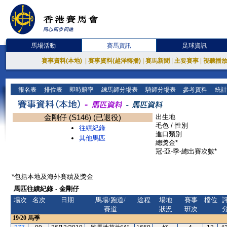
馬場活動
賽馬資訊
足球資訊
賽事資料(本地)
|
賽事資料(越洋轉播)
|
賽馬新聞
|
主要賽事
|
視聽播
報名表
排位表
即時賠率
練馬師分場表
騎師分場表
參考資料
統計
金剛仔 (S146) (已退役)
出生地
毛色 / 性別
往績紀錄
進口類別
其他馬匹
總獎金*
冠-亞-季-總出賽次數*
*包括本地及海外賽績及獎金
馬匹往績紀錄 - 金剛仔
場次
名次
日期
馬場/跑道/
途程
場地
賽事
檔位
賽道
狀況
班次
19/20
馬季