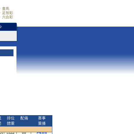
賽馬
足智彩
六合彩
少
成
排位
配備
賽事
間
體重
重播