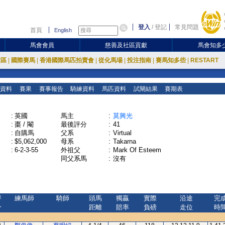
登入
/
登記
常見問題
首頁
English
馬會會員
慈善及社區貢獻
馬會知多
放區
|
國際賽馬
|
香港國際馬匹拍賣會
|
從化馬場
|
投注指南
|
賽馬知多些
|
RESTART
資料
賽果
賽事報告
騎練資料
馬匹資料
試閘結果
賽期表
:
英國
馬主
:
莫興光
:
棗 / 閹
最後評分
:
41
:
自購馬
父系
:
Virtual
:
$5,062,000
母系
:
Takarna
:
6-2-3-55
外祖父
:
Mark Of Esteem
同父系馬
:
沒有
評
練馬師
騎師
頭馬
獨贏
實際
沿途
完
分
距離
賠率
負磅
走位
時