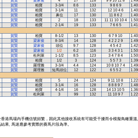
賀賢
梁家俊
4
27
128
9 9 10 11 8
1.49
賀賢
柏寶
3-3/4
8.6
133
9 8 6 9
1.40
賀賢
柏寶
3-1/4
11
132
12 10 4 6
1.40
賀賢
柏寶
鼻位
17
130
11 8 6 2
1.40
賀賢
柏寶
2
18
133
11 11 10 10 4
1.50
賀賢
柏寶
2-1/4
19
133
7 6 6 5
1.41
賀賢
柏寶
8-1/2
13
130
6 7 9 10
1.40
賀賢
梁家俊
8-3/4
14
128
4 2 2 2 9
1.49
賀賢
梁家俊
頭位
9.7
128
4 5 4 2
1.42
賀賢
梁家俊
1/2
6.2
116
3 3 4 3 1
1.50
賀賢
杜利萊
1-1/2
8.5
123
3 4 7 8 4
1.50
賀賢
柏寶
1/2
3
124
5 5 7 3
1.39
賀賢
羅理雅
3-3/4
4.4
124
10 8 10 7 4
1.49
賀賢
羅理雅
短馬頭位
12
122
6 5 5 2
1.39
賀賢
柏寶
5
24
124
9 11 10 8
1.22
賀賢
柏寶
3-1/4
16
128
8 8 8 9 7
1.48
賀賢
柏寶
4-1/4
16
128
14 13 10 5
1.36
賀賢
杜利萊
3
99
132
11 10 9 7
1.22
於香港馬場內手機信號頻繁，因此其他接收系統有可能受干擾而令模擬鳥瞰重溫
結果, 馬迷應參考實際的賽馬片段為準。