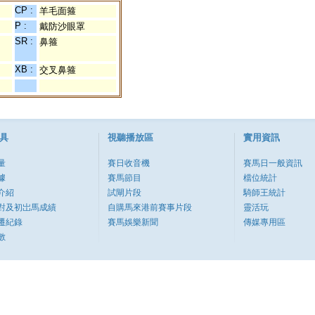
CP :
羊毛面箍
P :
戴防沙眼罩
SR :
鼻箍
XB :
交叉鼻箍
具
視聽播放區
實用資訊
量
賽日收音機
賽馬日一般資訊
據
賽馬節目
檔位統計
介紹
試閘片段
騎師王統計
對及初岀馬成績
自購馬來港前賽事片段
靈活玩
遷紀錄
賽馬娛樂新聞
傳媒專用區
數