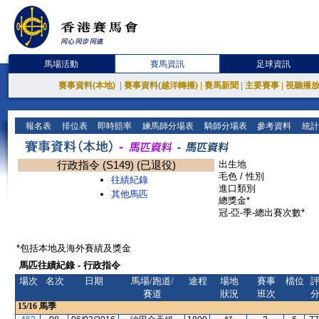
馬場活動
賽馬資訊
足球資訊
賽事資料(本地)
|
賽事資料(越洋轉播)
|
賽馬新聞
|
主要賽事
|
視聽播
報名表
排位表
即時賠率
練馬師分場表
騎師分場表
參考資料
統計
行政指令 (S149) (已退役)
出生地
毛色 / 性別
往績紀錄
進口類別
其他馬匹
總獎金*
冠-亞-季-總出賽次數*
*包括本地及海外賽績及獎金
馬匹往績紀錄 - 行政指令
場次
名次
日期
馬場/跑道/
途程
場地
賽事
檔位
賽道
狀況
班次
15/16
馬季