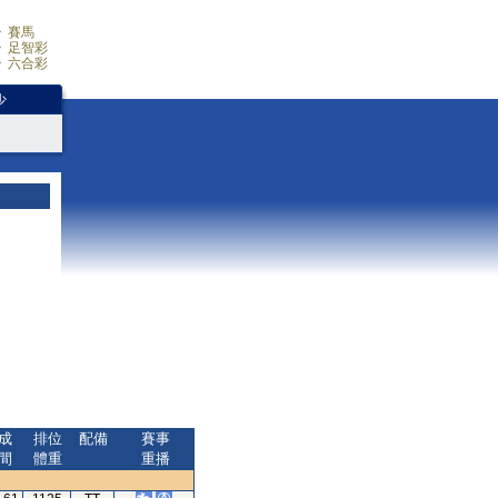
賽馬
足智彩
六合彩
少
成
排位
配備
賽事
間
體重
重播