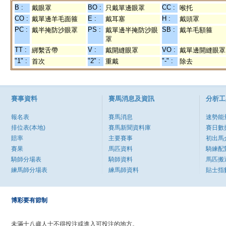
B :
BO :
CC :
戴眼罩
只戴單邊眼罩
喉托
CO :
E :
H :
戴單邊羊毛面箍
戴耳塞
戴頭罩
PC :
PS :
SB :
戴半掩防沙眼罩
戴單邊半掩防沙眼
戴羊毛額箍
罩
TT :
V :
VO :
綁繫舌帶
戴開縫眼罩
戴單邊開縫眼罩
"1" :
"2" :
"-" :
首次
重戴
除去
賽事資料
賽馬消息及資訊
分析工
報名表
賽馬消息
速勢能
排位表(本地)
賽馬新聞資料庫
賽日數
賠率
主要賽事
初出馬
賽果
馬匹資料
騎練配
騎師分場表
騎師資料
馬匹搬
練馬師分場表
練馬師資料
貼士指
博彩要有節制
未滿十八歲人士不得投注或進入可投注的地方。