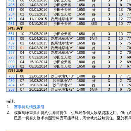
462
08
06/03/2016
沙田全天候
1800
好
3
6
77
405
09
14/02/2016
沙田全天候
1650
好
3
8
79
317
06
09/01/2016
沙田全天候
1650
好
3
13
79
234
02
06/12/2015
沙田全天候
1650
好
3
10
77
169
04
11/11/2015
跑馬地草地"B"
1800
好
3
12
77
081
05
04/10/2015
沙田全天候
1650
濕慢
3
10
77
14/15
馬季
651
10
27/05/2015
沙田全天候
1650
好
3
13
77
513
09
01/04/2015
跑馬地草地"A"
1800
好/快
3
10
77
439
02
04/03/2015
跑馬地草地"A"
1650
好
3
5
75
372
01
04/02/2015
跑馬地草地"A"
1800
好
3
1
70
297
04
07/01/2015
跑馬地草地"A"
1800
好
3
2
70
223
03
07/12/2014
沙田全天候
1650
好
3
3
69
090
04
15/10/2014
沙田全天候
1800
好
3
2
69
069
02
08/10/2014
沙田全天候
1650
好
3
7
67
13/14
馬季
730
08
22/06/2014
沙田草地"C+3"
1400
好
3
7
71
480
07
16/03/2014
沙田草地"A"
1800
好
3
2
73
404
05
16/02/2014
沙田草地"A"
1600
好
3
10
75
358
07
26/01/2014
沙田草地"B+2"
1400
好/快
3
6
75
備註:
1.
賽事特別情況索引
2.
模擬鳥瞰重溫由特約供應商提供，供馬迷作個人娛樂資訊之用。但由
已盡一切努力務求有關資料盡可能準確，馬會就此並無責任。至於賽馬