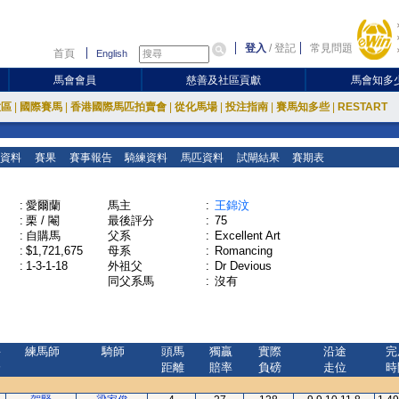
登入
/
登記
常見問題
首頁
English
馬會會員
慈善及社區貢獻
馬會知多
放區
|
國際賽馬
|
香港國際馬匹拍賣會
|
從化馬場
|
投注指南
|
賽馬知多些
|
RESTART
資料
賽果
賽事報告
騎練資料
馬匹資料
試閘結果
賽期表
:
愛爾蘭
馬主
:
王錦汶
:
栗 / 閹
最後評分
:
75
:
自購馬
父系
:
Excellent Art
:
$1,721,675
母系
:
Romancing
:
1-3-1-18
外祖父
:
Dr Devious
同父系馬
:
沒有
評
練馬師
騎師
頭馬
獨贏
實際
沿途
完
分
距離
賠率
負磅
走位
時