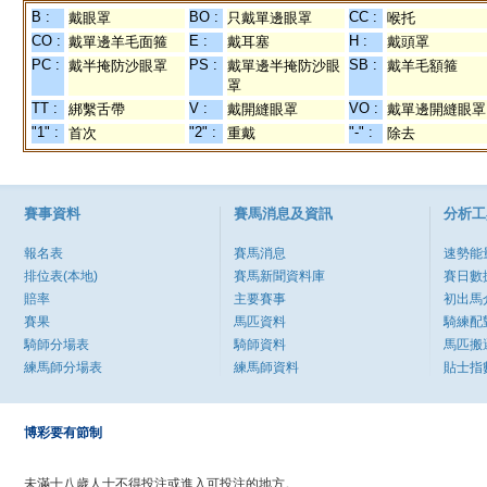
B :
BO :
CC :
戴眼罩
只戴單邊眼罩
喉托
CO :
E :
H :
戴單邊羊毛面箍
戴耳塞
戴頭罩
PC :
PS :
SB :
戴半掩防沙眼罩
戴單邊半掩防沙眼
戴羊毛額箍
罩
TT :
V :
VO :
綁繫舌帶
戴開縫眼罩
戴單邊開縫眼罩
"1" :
"2" :
"-" :
首次
重戴
除去
賽事資料
賽馬消息及資訊
分析工
報名表
賽馬消息
速勢能
排位表(本地)
賽馬新聞資料庫
賽日數
賠率
主要賽事
初出馬
賽果
馬匹資料
騎練配
騎師分場表
騎師資料
馬匹搬
練馬師分場表
練馬師資料
貼士指
博彩要有節制
未滿十八歲人士不得投注或進入可投注的地方。