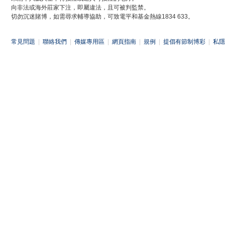
向非法或海外莊家下注，即屬違法，且可被判監禁。
切勿沉迷賭博，如需尋求輔導協助，可致電平和基金熱線1834 633。
常見問題
|
聯絡我們
|
傳媒專用區
|
網頁指南
|
規例
|
提倡有節制博彩
|
私隱