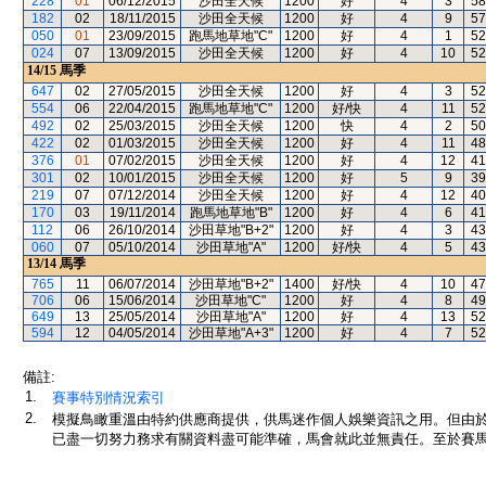
228
01
06/12/2015
沙田全天候
1200
好
4
3
58
182
02
18/11/2015
沙田全天候
1200
好
4
9
57
050
01
23/09/2015
跑馬地草地"C"
1200
好
4
1
52
024
07
13/09/2015
沙田全天候
1200
好
4
10
52
14/15
馬季
647
02
27/05/2015
沙田全天候
1200
好
4
3
52
554
06
22/04/2015
跑馬地草地"C"
1200
好/快
4
11
52
492
02
25/03/2015
沙田全天候
1200
快
4
2
50
422
02
01/03/2015
沙田全天候
1200
好
4
11
48
376
01
07/02/2015
沙田全天候
1200
好
4
12
41
301
02
10/01/2015
沙田全天候
1200
好
5
9
39
219
07
07/12/2014
沙田全天候
1200
好
4
12
40
170
03
19/11/2014
跑馬地草地"B"
1200
好
4
6
41
112
06
26/10/2014
沙田草地"B+2"
1200
好
4
3
43
060
07
05/10/2014
沙田草地"A"
1200
好/快
4
5
43
13/14
馬季
765
11
06/07/2014
沙田草地"B+2"
1400
好/快
4
10
47
706
06
15/06/2014
沙田草地"C"
1200
好
4
8
49
649
13
25/05/2014
沙田草地"A"
1200
好
4
13
52
594
12
04/05/2014
沙田草地"A+3"
1200
好
4
7
52
備註:
1.
賽事特別情況索引
2.
模擬鳥瞰重溫由特約供應商提供，供馬迷作個人娛樂資訊之用。但由
已盡一切努力務求有關資料盡可能準確，馬會就此並無責任。至於賽馬