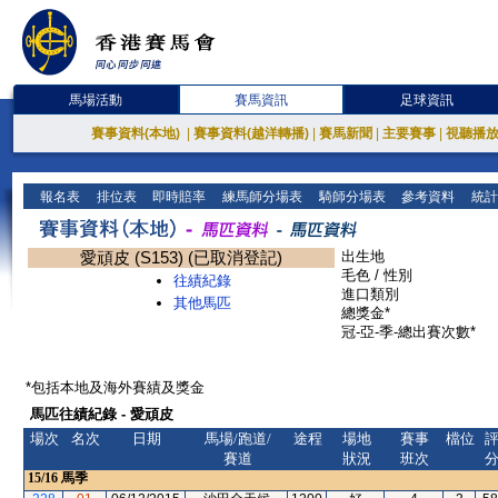
馬場活動
賽馬資訊
足球資訊
賽事資料(本地)
|
賽事資料(越洋轉播)
|
賽馬新聞
|
主要賽事
|
視聽播
報名表
排位表
即時賠率
練馬師分場表
騎師分場表
參考資料
統計
愛頑皮 (S153) (已取消登記)
出生地
毛色 / 性別
往績紀錄
進口類別
其他馬匹
總獎金*
冠-亞-季-總出賽次數*
*包括本地及海外賽績及獎金
馬匹往績紀錄 - 愛頑皮
場次
名次
日期
馬場/跑道/
途程
場地
賽事
檔位
賽道
狀況
班次
15/16
馬季