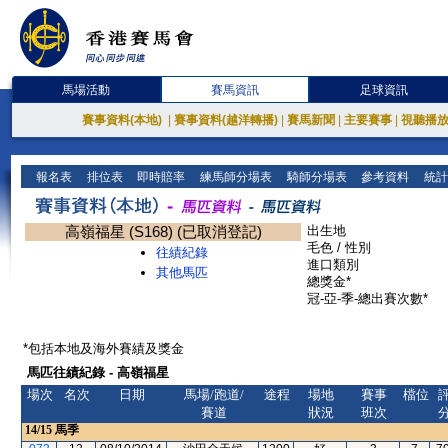
馬場活動
賽馬資訊
足球資訊
賽事資料(本地)
|
賽事資料(越洋轉播)
|
賽馬新聞
|
主要賽事
|
視聽播
報名表
排位表
即時賠率
練馬師分場表
騎師分場表
參考資料
統計
高嶺福星 (S168) (已取消登記)
出生地
毛色 / 性別
往績紀錄
進口類別
其他馬匹
總獎金*
冠-亞-季-總出賽次數*
*包括本地及海外賽績及獎金
馬匹往績紀錄 - 高嶺福星
場次
名次
日期
馬場/跑道/
途程
場地
賽事
檔位
賽道
狀況
班次
14/15
馬季