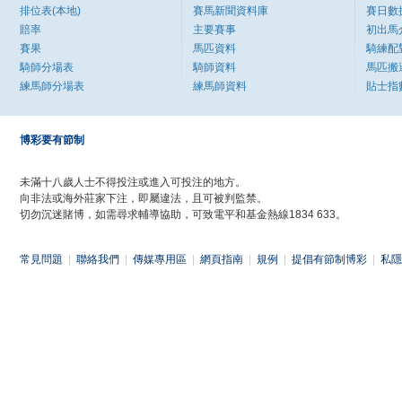
排位表(本地)
賽馬新聞資料庫
賽日數
賠率
主要賽事
初出馬
賽果
馬匹資料
騎練配
騎師分場表
騎師資料
馬匹搬
練馬師分場表
練馬師資料
貼士指
博彩要有節制
未滿十八歲人士不得投注或進入可投注的地方。
向非法或海外莊家下注，即屬違法，且可被判監禁。
切勿沉迷賭博，如需尋求輔導協助，可致電平和基金熱線1834 633。
常見問題
|
聯絡我們
|
傳媒專用區
|
網頁指南
|
規例
|
提倡有節制博彩
|
私隱