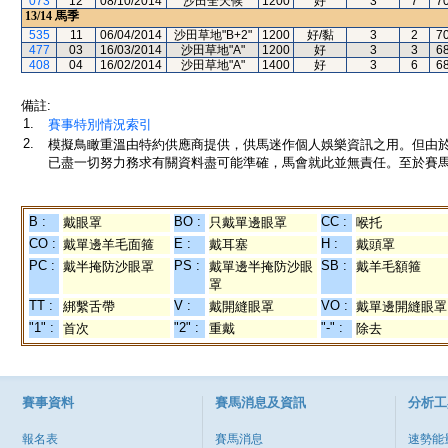
073
12
08/10/2014
沙田全天候
1200
好
3
7
7
13/14
馬季
535
11
06/04/2014
沙田草地"B+2"
1200
好/黏
3
2
7
477
03
16/03/2014
沙田草地"A"
1200
好
3
3
6
408
04
16/02/2014
沙田草地"A"
1400
好
3
6
6
備註:
1.
賽事特別情況索引
2.
模擬鳥瞰重溫由特約供應商提供，供馬迷作個人娛樂資訊之用。但由
已盡一切努力務求有關資料盡可能準確，馬會就此並無責任。至於賽馬
B :
BO :
CC :
戴眼罩
只戴單邊眼罩
喉托
CO :
E :
H :
戴單邊羊毛面箍
戴耳塞
戴頭罩
PC :
PS :
SB :
戴半掩防沙眼罩
戴單邊半掩防沙眼
戴羊毛額箍
罩
TT :
V :
VO :
綁繫舌帶
戴開縫眼罩
戴單邊開縫眼罩
"1" :
"2" :
"-" :
首次
重戴
除去
賽事資料
賽馬消息及資訊
分析工
報名表
賽馬消息
速勢能